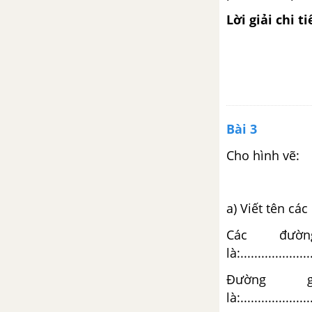
Bài 33: Ôn tập phép cộng, phép
Lời giải chi ti
trừ trong phạm vi 20, 100 (tiết
4) trang 125
Bài 34: Ôn tập hình phẳng (tiết
1) trang 126
Bài 34: Ôn tập hình phẳng (tiết
Bài 3
2) trang 127
Cho hình vẽ:
Bài 35: Ôn tập đo lường (tiết 1)
trang 129
a) Viết tên cá
Bài 35: Ôn tập đo lường (tiết 2)
Các đư
trang 130
là:.....................
Đường 
Bài 36: Ôn tập chung (tiết 1)
trang 132
là:.....................