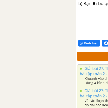
b) Bạn
Bi
bò q
Bài 43: Bảng chia 2 (tiết 2)
Bài 44: Bảng chia 5 (tiết 1)
Bài 44: Bảng chia 5 (tiết 2)
Bình luận
Bài 45: Luyện tập chung (tiết 1)
trang 24
Bài 45: Luyện tập chung (tiết 2)
Giải bài 27: 
trang 25
bài tập toán 2 -
Khoanh vào chữ
Dùng 4 hình đ
Bài 46: Khối trụ, khối cầu (tiết 1)
mỗi hình dưới 
Giải bài 27: 
giác. Tô màu h
bài tập toán 2 -
Bài 46: Khối trụ, khối cầu (tiết 2)
Vẽ các đoạn t
độ dài các đoạn thẳng