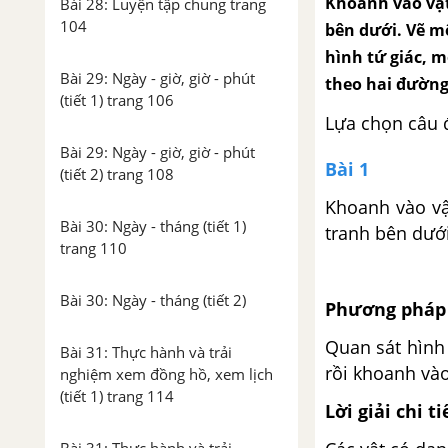
Khoanh vào vật
Bài 28: Luyện tập chung trang
104
bên dưới. Vẽ m
hình tứ giác, m
Bài 29: Ngày - giờ, giờ - phút
theo hai đường
(tiết 1) trang 106
Lựa chọn câu 
Bài 29: Ngày - giờ, giờ - phút
Bài 1
(tiết 2) trang 108
Khoanh vào vậ
Bài 30: Ngày - tháng (tiết 1)
tranh bên dưới
trang 110
Bài 30: Ngày - tháng (tiết 2)
Phương pháp 
Quan sát hình
Bài 31: Thực hành và trải
rồi khoanh vào
nghiệm xem đồng hồ, xem lịch
(tiết 1) trang 114
Lời giải chi ti