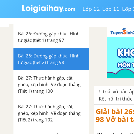
đường thẳng, đường cong, ba
Lớp 12
Lớp 11
Lớp 
điểm thẳng hàng (tiết 2) trang
95, 96
Bài 26: Đường gấp khúc. Hình
tứ giác (tiết 1) trang 97
Bài 26: Đường gấp khúc. Hình
tứ giác (tiết 2) trang 98
Bài 27: Thực hành gấp, cắt,
ghép, xếp hình. Vẽ đoạn thẳng
(Tiết 1) trang 100
Giải vở bài tậ
Kết nối tri thức
Bài 27: Thực hành gấp, cắt,
Giải bài 26
ghép, xếp hình. Vẽ đoạn thẳng
98 Vở bài t
(Tiết 2) trang 102