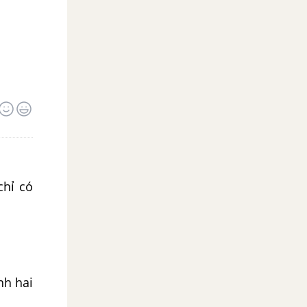
chỉ có
nh hai