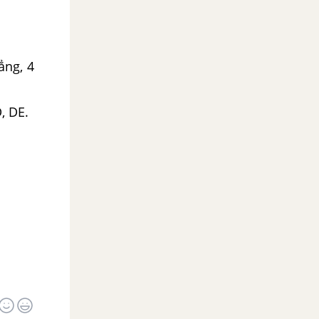
ẳng, 4
, DE.