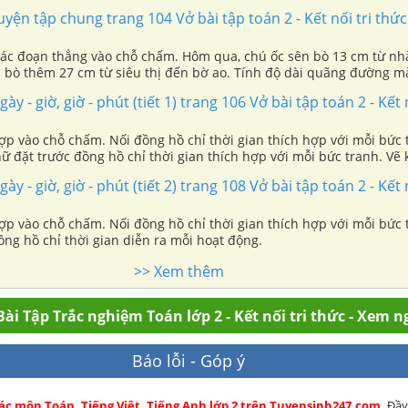
t số thích hợp vào chỗ chấm.
Luyện tập chung trang 104 Vở bài tập toán 2 - Kết nối tri thức
n các đoạn thẳng vào chỗ chấm. Hôm qua, chú ốc sên bò 13 cm từ nh
ồi bò thêm 27 cm từ siêu thị đến bờ ao. Tính độ dài quãng đường m
gày - giờ, giờ - phút (tiết 1) trang 106 Vở bài tập toán 2 - Kết 
hợp vào chỗ chấm. Nối đồng hồ chỉ thời gian thích hợp với mỗi bức 
ữ đặt trước đồng hồ chỉ thời gian thích hợp với mỗi bức tranh. Vẽ
thích hợp diễn ra mỗi hoạt động.
gày - giờ, giờ - phút (tiết 2) trang 108 Vở bài tập toán 2 - Kết 
hợp vào chỗ chấm. Nối đồng hồ chỉ thời gian thích hợp với mỗi bức 
ng hồ chỉ thời gian diễn ra mỗi hoạt động.
>> Xem thêm
ài Tập Trắc nghiệm Toán lớp 2 - Kết nối tri thức - Xem n
Báo lỗi - Góp ý
các môn Toán, Tiếng Việt, Tiếng Anh lớp 2 trên Tuyensinh247.com.
Đầy