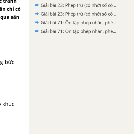
c tranh
Giải bài 23: Phép trừ (có nhớ) số có hai chữ số cho số có hai chữ số (tiết 5) trang 89 Vở bài tập toán 2 - Kết nối tri thức với cuộc sống
ần chỉ có
Giải bài 23: Phép trừ (có nhớ) số có hai chữ số cho số có hai chữ số (tiết 4) trang 88 Vở bài tập toán 2 - Kết nối tri thức với cuộc sống
ò qua sân
Giải bài 71: Ôn tập phép nhân, phép chia (tiết 3) - VBT Toán 2 - Kết nối tri thức với cuộc sống
Giải bài 71: Ôn tập phép nhân, phép chia (tiết 2) - VBT Toán 2 - Kết nối tri thức với cuộc sống
ng bức
p khúc