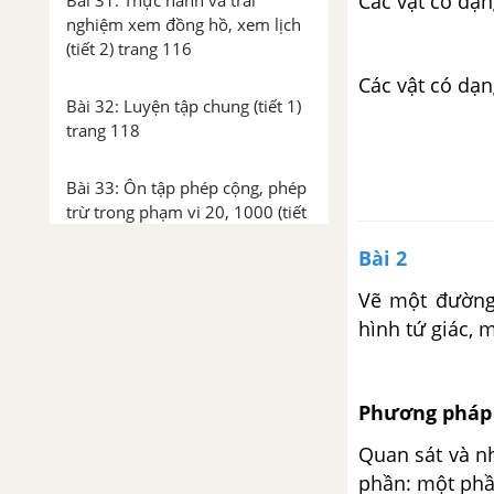
Các vật có dạ
Bài 31: Thực hành và trải
nghiệm xem đồng hồ, xem lịch
(tiết 2) trang 116
Các vật có dạn
Bài 32: Luyện tập chung (tiết 1)
trang 118
Bài 33: Ôn tập phép cộng, phép
trừ trong phạm vi 20, 1000 (tiết
1) trang 120
Bài 2
Bài 33: Ôn tập phép cộng, phép
Vẽ một đường 
trừ trong phạm vi 20, 1000 (tiết
hình tứ giác, 
2) trang 121
Bài 33: Ôn tập phép cộng, phép
Phương pháp 
trừ trong phạm vi 20, 100 (tiết
3) trang 123
Quan sát và n
phần: một phần