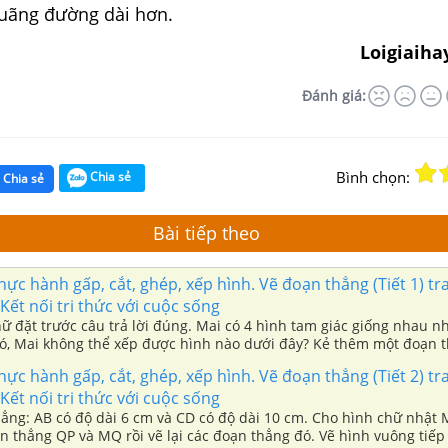
uãng đường dài hơn.
Loigiaiha
Đánh giá:
Bình chọn:
Chia sẻ
Chia sẻ
Bài tiếp theo
Thực hành gấp, cắt, ghép, xếp hình. Vẽ đoạn thẳng (Tiết 1) t
 Kết nối tri thức với cuộc sống
 đặt trước câu trả lời đúng. Mai có 4 hình tam giác giống nhau n
ó, Mai không thể xếp được hình nào dưới đây? Kẻ thêm một đoạn 
đây để khi cắt theo đường kẻ đó, ta sẽ nhận được 1 hình tứ giác v
Thực hành gấp, cắt, ghép, xếp hình. Vẽ đoạn thẳng (Tiết 2) t
ai hình ở cột bên trái ghép được hình ở cột bên phải.
 Kết nối tri thức với cuộc sống
hẳng: AB có độ dài 6 cm và CD có độ dài 10 cm. Cho hình chữ nhật
 QP và MQ rồi vẽ lại các đoạn thẳng đó. Vẽ hình vuông tiếp theo vào vị