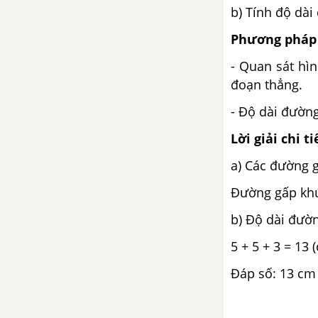
b) Tính độ dà
Bài 36: Ôn tập chung (tiết 2)
trang 133
Phương pháp 
- Quan sát hì
Vở bài tập Toán 2 tập 2 - Kết
đoạn thẳng.
nối tri thức với cuộc sống
- Độ dài đường
Bài 51: Số có ba chữ số (tiết 3)
Lời giải chi ti
Bài 37: Phép nhân (tiết 1)
a) Các đường 
Đường gấp khú
Bài 37: Phép nhân (tiết 2)
b) Độ dài đườ
Bài: Thừa số, tích (tiết 1)
5 + 5 + 3 = 13 
Bài 38: Thừa số, tích (tiết 2)
Đáp số: 13 cm
Bài 39: Bảng nhân 2 (tiết 1)