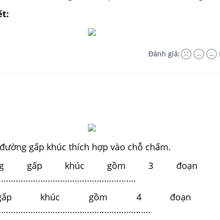
ết:
Đánh giá:
c đường gấp khúc thích hợp vào chỗ chấm.
ờng gấp khúc gồm 3 đoạn th
.......................................................
gấp khúc gồm 4 đoạn th
.............................................................