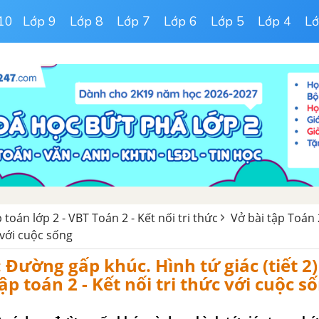
10
Lớp 9
Lớp 8
Lớp 7
Lớp 6
Lớp 5
Lớp 4
Lớ
p toán lớp 2 - VBT Toán 2 - Kết nối tri thức
Vở bài tập Toán 2
 với cuộc sống
: Đường gấp khúc. Hình tứ giác (tiết 2
ập toán 2 - Kết nối tri thức với cuộc s