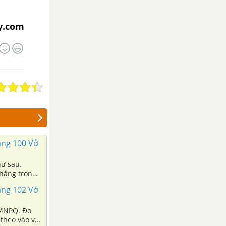
y.com
rang 100 Vở
hư sau.
thẳng trong
à 1 hình tam
rang 102 Vở
 MNPQ. Đo