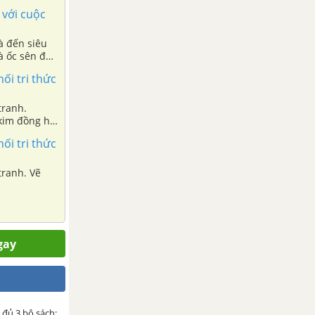
 với cuộc
à đến siêu
à ốc sên đã
nối tri thức
tranh.
 kim đồng hồ
nối tri thức
tranh. Vẽ
gay
 đủ 3 bộ sách: