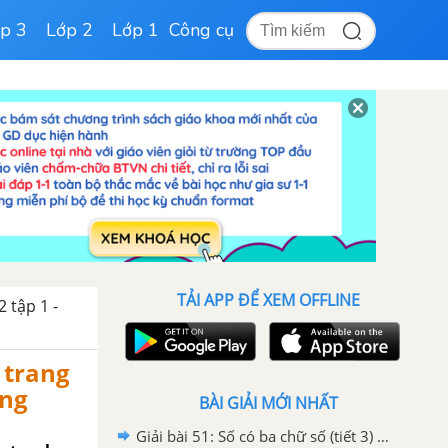
p 3
Lớp 2
Lớp 1
Công cụ
TẢI APP ĐỂ XEM OFFLINE
 tập 1 -
) trang
ống
BÀI GIẢI MỚI NHẤT
Giải bài 51: Số có ba chữ số (tiết 3) Vở bài tập toán 2 - Kết nối tri thức với cuộc sống