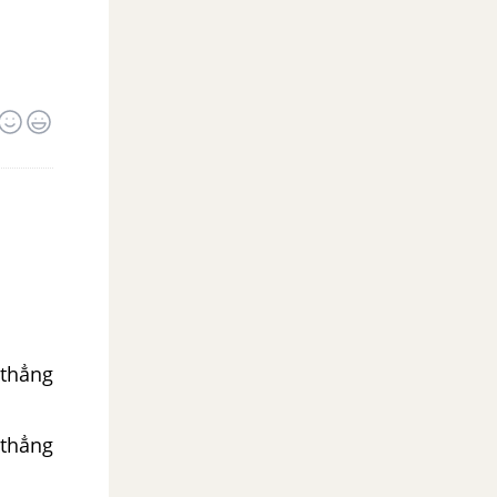
ẳng
ẳng