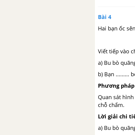
Bài 39: Bảng nhân 2 (tiết 2)
Bài 4
Bài 40: Bảng nhân 5 (tiết 1)
Hai bạn ốc sên
Bài 40: Bảng nhân 5 (tiết 2)
Viết tiếp vào 
Bài 41: Phép chia (tiết 1)
a) Bu bò quãng
Bài 41: Phép chia (tiết 2)
b) Bạn ........
Phương pháp 
Bài 42: Số bị chia, số chia,
thương (tiết 1)
Quan sát hình
chỗ chấm.
Bài 42: Số bị chia, số chia,
Lời giải chi ti
thương (tiết 2)
a) Bu bò quãn
Bài 43: Bảng chia 2 (tiết 1)