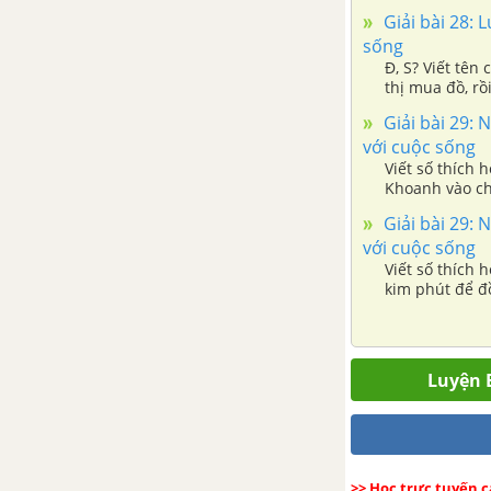
Bài 47: Luyện tập chung (tiết 1)
trí (4) rồi viế
Giải bài 28: 
trang 35
sống
Đ, S? Viết tê
Bài 47: Luyện tập chung (tiết 2)
thị mua đồ, r
bò?
trang 35
Giải bài 29: N
với cuộc sống
Bài 48: Đơn vị, chục, trăm,
Viết số thích 
Khoanh vào ch
nghìn (tiết 1)
chỉ thời gian 
Giải bài 29: N
Bài 48: Đơn vị, chục, trăm,
với cuộc sống
Viết số thích 
nghìn (tiết 2)
kim phút để đồ
Bài 49: Các số tròn trăm, tròn
chục (tiết 1)
Luyện B
Bài 49: Các số tròn trăm, tròn
chục (tiết 2)
>> Học trực tuyến 
Bài 50: So sánh các số tròn