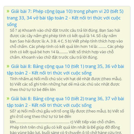
Giải bài 7: Phép cộng (qua 10) trong phạm vi 20 (tiết 5)
trang 33, 34 vở bài tập toán 2 - Kết nối tri thức với cuộc
sống
Số ? a) Khoanh vào chữ đặt trước câu trả lời đúng. Bạn Sao hái
được các cây nấm ghi phép tính có kết quả là 14. Số cây nấm
bạn Sao hái được là: A. 3 B. 4 C. 5 b) Viết phép tính thích hợp vào
chỗ chấm. Các phép tính có kết quả lớn hơn 14 là: ......... Các phép
tính có kết quả bé hơn 14 là.......... Viết số thích hợp vào chỗ
chấm. Khoanh vào chữ đặt trước câu trả lời đúng.
Giải bài 8: Bảng cộng qua 10 (tiết 1) trang 35, 36 vở bài
tập toán 2 - Kết nối tri thức với cuộc sống
Tính nhẩm.a) Nối mỗi chú sóc với hạt dẻ nhặt được (theo mẫu).
b) Viết các số ghi trên những hạt dẻ mà các chú sóc nhặt được
theo thứ tự từ bé đến lớn
Giải bài 8: Bảng cộng qua 10 (tiết 2) trang 36, 37 vở bài
tập toán 2 - Kết nối tri thức với cuộc sống
Số? a) Nối mỗi chú gấu với tổ ong lấy được (theo mẫu). b) Viết số
ghi ở tổ ong theo thứ tự từ bé đến
lớn............................................................ c) Viết tiếp vào chỗ chấm.
Phép tính trên chú gấu có kết quả lớn nhất là Để giúp đỡ đồng
bào vùng bão lụt, buổi sáng có 9 chuyến ô tô chở hàng cứu trợ,