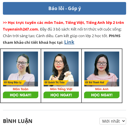
Báo lỗi - Góp ý
>> Học trực tuyến các môn Toán, Tiếng Việt, Tiếng Anh lớp 2 trên
Tuyensinh247.com.
Đầy đủ 3 bộ sách: Kết nối tri thức với cuộc sống;
Chân trời sáng tạo; Cánh diều. Cam kết giúp con lớp 2 học tốt.
PH/HS
Link
tham khảo chi tiết khoá học tại:
BÌNH LUẬN