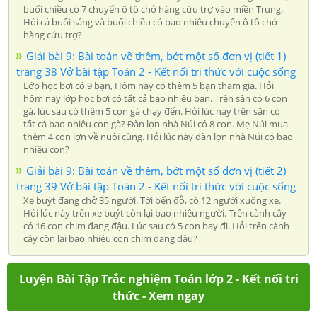
buổi chiều có 7 chuyến ô tô chở hàng cứu trợ vào miền Trung.
Hỏi cả buổi sáng và buổi chiều có bao nhiêu chuyến ô tô chở
hàng cứu trợ?
Giải bài 9: Bài toán về thêm, bớt một số đơn vị (tiết 1)
trang 38 Vở bài tập Toán 2 - Kết nối tri thức với cuộc sống
Lớp học bơi có 9 bạn, Hôm nay có thêm 5 bạn tham gia. Hỏi
hôm nay lớp học bơi có tất cả bao nhiêu bạn. Trên sân có 6 con
gà, lúc sau có thêm 5 con gà chạy đến. Hỏi lúc này trên sân có
tất cả bao nhiêu con gà? Đàn lợn nhà Núi có 8 con. Mẹ Núi mua
thêm 4 con lợn về nuôi cùng. Hỏi lúc này đàn lợn nhà Núi có bao
nhiêu con?
Giải bài 9: Bài toán về thêm, bớt một số đơn vị (tiết 2)
trang 39 Vở bài tập Toán 2 - Kết nối tri thức với cuộc sống
Xe buýt đang chở 35 người. Tới bến đỗ, có 12 người xuống xe.
Hỏi lúc này trên xe buýt còn lại bao nhiêu người. Trên cành cây
có 16 con chim đang đậu. Lúc sau có 5 con bay đi. Hỏi trên cành
cây còn lại bao nhiêu con chim đang đậu?
Luyện Bài Tập Trắc nghiệm Toán lớp 2 - Kết nối tri
thức - Xem ngay