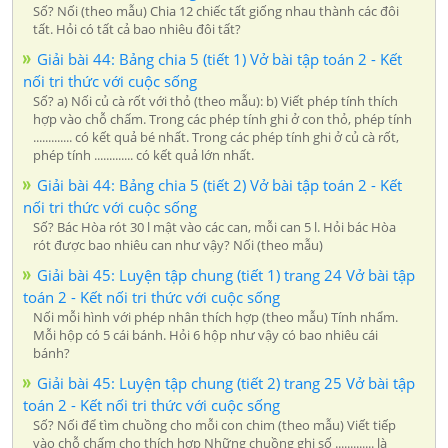
Số? Nối (theo mẫu) Chia 12 chiếc tất giống nhau thành các đôi
tất. Hỏi có tất cả bao nhiêu đôi tất?
Giải bài 44: Bảng chia 5 (tiết 1) Vở bài tập toán 2 - Kết
nối tri thức với cuộc sống
Số? a) Nối củ cà rốt với thỏ (theo mẫu): b) Viết phép tính thích
hợp vào chỗ chấm. Trong các phép tính ghi ở con thỏ, phép tính
............. có kết quả bé nhất. Trong các phép tính ghi ở củ cà rốt,
phép tính ............. có kết quả lớn nhất.
Giải bài 44: Bảng chia 5 (tiết 2) Vở bài tập toán 2 - Kết
nối tri thức với cuộc sống
Số? Bác Hòa rót 30 l mật vào các can, mỗi can 5 l. Hỏi bác Hòa
rót được bao nhiêu can như vậy? Nối (theo mẫu)
Giải bài 45: Luyện tập chung (tiết 1) trang 24 Vở bài tập
toán 2 - Kết nối tri thức với cuộc sống
Nối mỗi hình với phép nhân thích hợp (theo mẫu) Tính nhẩm.
Mỗi hộp có 5 cái bánh. Hỏi 6 hộp như vậy có bao nhiêu cái
bánh?
Giải bài 45: Luyện tập chung (tiết 2) trang 25 Vở bài tập
toán 2 - Kết nối tri thức với cuộc sống
Số? Nối để tìm chuồng cho mỗi con chim (theo mẫu) Viết tiếp
vào chỗ chấm cho thích hợp Những chuồng ghi số ............. là