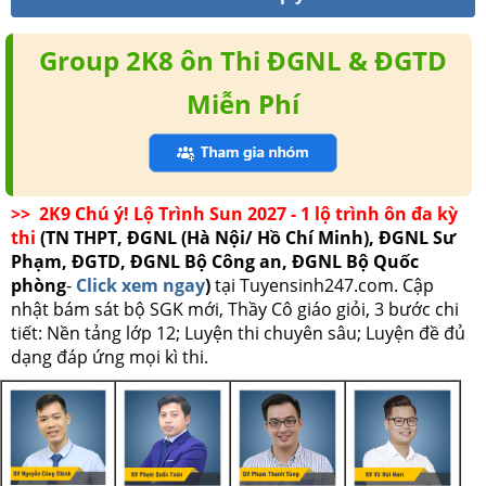
Group 2K8 ôn Thi ĐGNL & ĐGTD
Miễn Phí
>> 2K9 Chú ý! Lộ Trình Sun 2027 - 1 lộ trình ôn đa kỳ
thi
(TN THPT, ĐGNL (Hà Nội/ Hồ Chí Minh), ĐGNL Sư
Phạm, ĐGTD, ĐGNL Bộ Công an, ĐGNL Bộ Quốc
phòng
-
Click xem ngay
)
tại Tuyensinh247.com.
Cập
nhật bám sát bộ SGK mới, Thầy Cô giáo giỏi, 3 bước chi
tiết: Nền tảng lớp 12; Luyện thi chuyên sâu; Luyện đề đủ
dạng đáp ứng mọi kì thi.