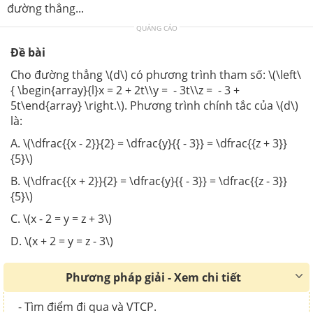
đường thẳng...
QUẢNG CÁO
Đề bài
Cho đường thẳng \(d\) có phương trình tham số: \(\left\
{ \begin{array}{l}x = 2 + 2t\\y = - 3t\\z = - 3 +
5t\end{array} \right.\). Phương trình chính tắc của \(d\)
là:
A. \(\dfrac{{x - 2}}{2} = \dfrac{y}{{ - 3}} = \dfrac{{z + 3}}
{5}\)
B. \(\dfrac{{x + 2}}{2} = \dfrac{y}{{ - 3}} = \dfrac{{z - 3}}
{5}\)
C. \(x - 2 = y = z + 3\)
D. \(x + 2 = y = z - 3\)
Phương pháp giải - Xem chi tiết
- Tìm điểm đi qua và VTCP.