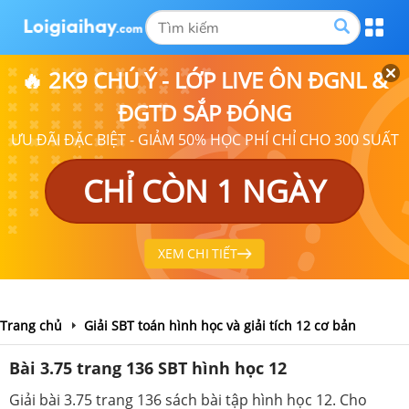
🔥 2K9 CHÚ Ý - LỚP LIVE ÔN ĐGNL &
ĐGTD SẮP ĐÓNG
ƯU ĐÃI ĐẶC BIỆT - GIẢM 50% HỌC PHÍ CHỈ CHO 300 SUẤT
CHỈ CÒN 1 NGÀY
XEM CHI TIẾT
Trang chủ
Giải SBT toán hình học và giải tích 12 cơ bản
Bài 3.75 trang 136 SBT hình học 12
Giải bài 3.75 trang 136 sách bài tập hình học 12. Cho