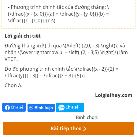
- Phương trình chính tắc của đường thẳng: \
(\dfrac{{x - {x_0}}}{a} = \dfrac{{y - {y_0}}}{b} =
\dfrac{{z - {z_0}}}{c}\)
Lời giải chi tiết
Đường thẳng \(d\) đi qua \(A\left( {2;0; - 3} \right)\) và
nhận \(\overrightarrow u = \left( {2; - 3;5} \right)\) làm
VTCP.
Do đó phương trình chính tắc \(\dfrac{{x - 2}}{2} =
\dfrac{y}{{ - 3}} = \dfrac{{z + 3}}{5}\).
Chọn A.
Loigiaihay.com
Chia sẻ
Chia sẻ
Bình luận
Bình chọn:
Bài tiếp theo