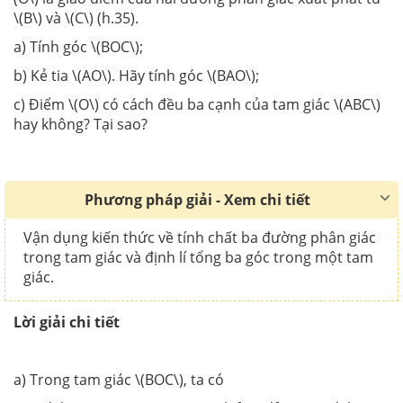
\(B\) và \(C\) (h.35).
a) Tính góc \(BOC\);
b) Kẻ tia \(AO\). Hãy tính góc \(BAO\);
c) Điểm \(O\) có cách đều ba cạnh của tam giác \(ABC\)
hay không? Tại sao?
Phương pháp giải - Xem chi tiết
Vận dụng kiến thức về tính chất ba đường phân giác
trong tam giác và định lí tổng ba góc trong một tam
giác.
Lời giải chi tiết
a) Trong tam giác \(BOC\), ta có