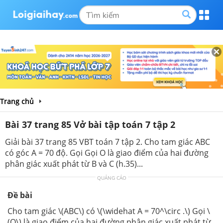
Trang chủ
Bài 37 trang 85 Vở bài tập toán 7 tập 2
Giải bài 37 trang 85 VBT toán 7 tập 2. Cho tam giác ABC
có góc A = 70 độ. Gọi Gọi O là giao điểm của hai đường
phân giác xuất phát từ B và C (h.35)...
QUẢNG CÁO
Đề bài
Cho tam giác \(ABC\) có \(\widehat A = 70^\circ .\) Gọi \
(O\) là giao điểm của hai đường phân giác xuất phát từ