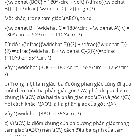
\(\widehat {BOC} = 180^\circ - \left( {\dfrac{{\widehat
B}}{2} + \dfrac{{\widehat C}}{2}} \right)\)
Mặt khác, trong tam giác \(ABC\), ta có
\(\widehat B + \widehat C = 180^\circ - \widehat A\) \( =
180^\circ - 70^\circ = 110^\circ .\)
Từ đó : \(\dfrac{{\widehat B}}{2} + \dfrac{{\widehat C}}
{2} =\dfrac{\widehat B + \widehat C}{2}\)\(=\dfrac
{110^0}2= 55^\circ \)
Vậy \(\widehat {BOC} = 180^\circ - 55^\circ = 125^\circ
\)
b) Trong một tam giác, ba đường phân giác cùng đi qua
một điểm nên tia phân giác góc \(A\) phải đi qua điểm
chung là \(O\) của hai tia phân giác góc \(B\) và góc \(C\)
nói cách khác, \(AO\) là tia phân giác của góc \(A.\)
Vậy \(\widehat {BAO} = 35^\circ .\)
c) Vì \(O\) là điểm chung của ba đường phân giác trong
tam giác \(ABC\) nên \(O\) cách đều ba cạnh của tam