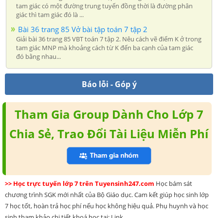
tam giác có một đường trung tuyến đồng thời là đường phân
giác thì tam giác đó là ...
Bài 36 trang 85 Vở bài tập toán 7 tập 2
Giải bài 36 trang 85 VBT toán 7 tập 2. Nêu cách vẽ điểm K ở trong
tam giác MNP mà khoảng cách từ K đến ba cạnh của tam giác
đó bằng nhau...
Báo lỗi - Góp ý
Tham Gia Group Dành Cho Lớp 7
Chia Sẻ, Trao Đổi Tài Liệu Miễn Phí
>> Học trực tuyến lớp 7 trên Tuyensinh247.com
Học bám sát
chương trình SGK mới nhất của Bộ Giáo dục. Cam kết giúp học sinh lớp
7 học tốt, hoàn trả học phí nếu học không hiệu quả. Phụ huynh và học
sinh tham khảo chi tiết khoá học tại: Link