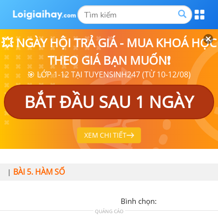
💥 NGÀY HỘI TRẢ GIÁ - MUA KHOÁ HỌC
THEO GIÁ BẠN MUỐN❗
🎯 LỚP 1-12 TẠI TUYENSINH247 (TỪ 10-12/08)
BẮT ĐẦU SAU 1 NGÀY
XEM CHI TIẾT
BÀI 5. HÀM SỐ
|
Bình chọn:
QUẢNG CÁO