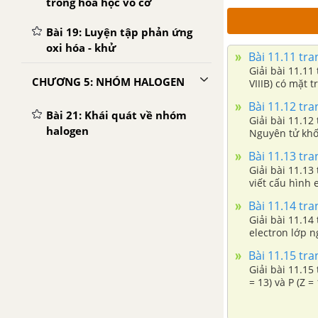
trong hóa học vô cơ
Bài 19: Luyện tập phản ứng
oxi hóa - khử
Bài 11.11 tr
Giải bài 11.11
CHƯƠNG 5: NHÓM HALOGEN
VIIIB) có mặt 
Bài 11.12 tr
Bài 21: Khái quát về nhóm
Giải bài 11.12
halogen
Nguyên tử khối
Bài 11.13 tr
Bài 22: Clo
Giải bài 11.13
viết cấu hình 
Bài 23: Hiđro clorua - Axit
Bài 11.14 tr
clohiđric và muối clorua
Giải bài 11.14
electron lớp 
Bài 24: Sơ lược về hợp chất
có oxi của clo
Bài 11.15 tr
Giải bài 11.15 
Bài 25: Flo - brom - iot
= 13) và P (Z = 
Bài 26: Luyện tập: Nhóm