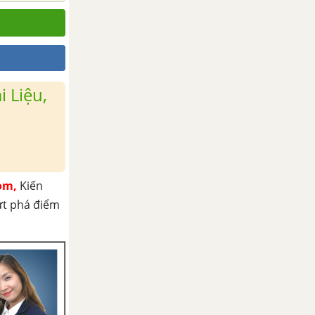
 Liệu,
om,
Kiến
ứt phá điểm