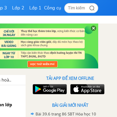
p 3
Lớp 2
Lớp 1
Công cụ
TẢI APP ĐỂ XEM OFFLINE
 hoà..
on lớp
BÀI GIẢI MỚI NHẤT
Bài 39.6 trang 86 SBT Hóa học 10