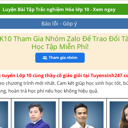
Luyện Bài Tập Trắc nghiệm Hóa lớp 10 - Xem ngay
Báo lỗi - Góp ý
K10 Tham Gia Nhóm Zalo Để Trao Đổi Tài
Học Tập Miễn Phí!
c tuyến Lớp 10 cùng thầy cô giáo giỏi tại Tuyensinh247.c
eo chương trình mới nhất. Cam kết giúp học sinh học tốt, b
háng, hoàn trả học phí nếu học không hiệu quả.