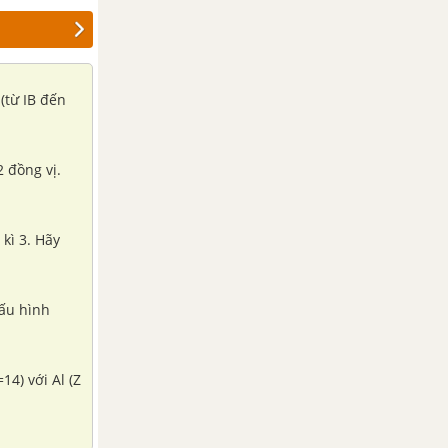
(từ IB đến
2 đồng vị.
kì 3. Hãy
cấu hình
14) với Al (Z