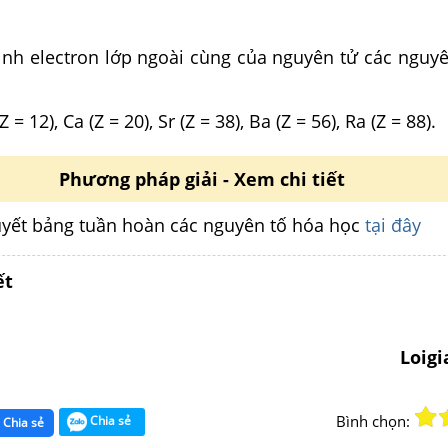
hình electron lớp ngoài cùng của nguyên tử các nguy
Z = 12), Ca (Z = 20), Sr (Z = 38), Ba (Z = 56), Ra (Z = 88).
Phương pháp giải - Xem chi tiết
huyết bảng tuần hoàn các nguyên tố hóa học
tại đây
ết
Loig
Bình chọn:
Chia sẻ
Chia sẻ