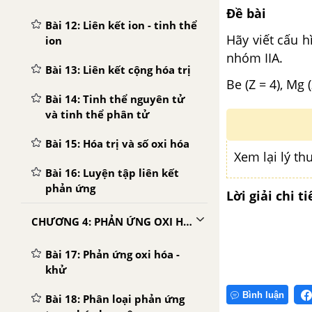
Đề bài
Bài 12: Liên kết ion - tinh thể
Hãy viết cấu 
ion
nhóm IIA.
Bài 13: Liên kết cộng hóa trị
Be (Z = 4), Mg (
Bài 14: Tinh thể nguyên tử
và tinh thể phân tử
Bài 15: Hóa trị và số oxi hóa
Xem lại lý t
Bài 16: Luyện tập liên kết
phản ứng
Lời giải chi ti
CHƯƠNG 4: PHẢN ỨNG OXI HÓA - KHỬ
Bài 17: Phản ứng oxi hóa -
khử
Bình luận
Bài 18: Phân loại phản ứng