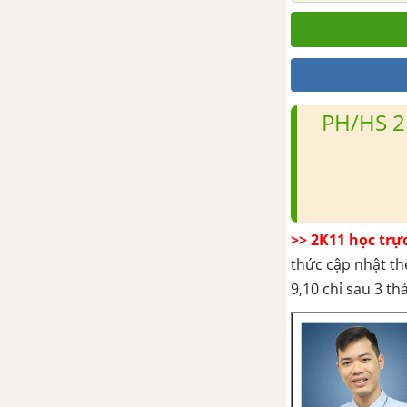
halogen
CHƯƠNG 6: OXI - LƯU HUỲNH
Bài 29: Oxi - ozon
PH/HS 2
Bài 30: Lưu huỳnh
Bài 32: Hiđro sunfua - lưu
huỳnh đioxit - lưu huỳnh
trioxit
>> 2K11 học trự
Bài 33: Axit sunfuric - muối
thức cập nhật th
sunfat
9,10 chỉ sau 3 t
Bài 34: Luyện tập: Oxi - lưu
huỳnh
CHƯƠNG 7: TỐC ĐỘ PHẢN ỨNG VÀ CÂN BẰNG HÓA HỌC