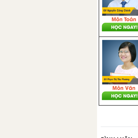
Bài 36: Tốc độ phản ứng
Bài 38: Cân bằng hóa học
Bài 39: Luyện tập: Tốc độ
phản ứng và cân bằng hóa
học