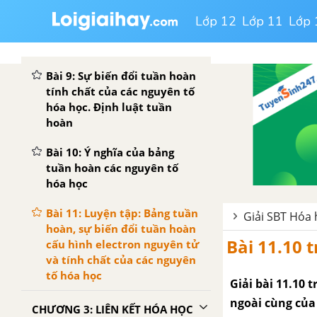
Bài 8: Sự biến đổi tuần hoàn
Lớp 12
Lớp 11
Lớp 
cấu hình electron nguyên tử
các nguyên tố hóa học
Bài 9: Sự biến đổi tuần hoàn
tính chất của các nguyên tố
hóa học. Định luật tuần
hoàn
Bài 10: Ý nghĩa của bảng
tuần hoàn các nguyên tố
hóa học
Bài 11: Luyện tập: Bảng tuần
Giải SBT Hóa 
hoàn, sự biến đổi tuần hoàn
Bài 11.10 
cấu hình electron nguyên tử
và tính chất của các nguyên
tố hóa học
Giải bài 11.10 
ngoài cùng của
CHƯƠNG 3: LIÊN KẾT HÓA HỌC