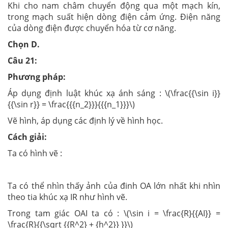
Khi cho nam châm chuyển động qua một mạch kín,
trong mạch suất hiện dòng điện cảm ứng. Điện năng
của dòng điện được chuyển hóa từ cơ năng.
Chọn D.
Câu 21:
Phương pháp:
Áp dụng định luật khúc xạ ánh sáng : \(\frac{{\sin i}}
{{\sin r}} = \frac{{{n_2}}}{{{n_1}}}\)
Vẽ hình, áp dụng các định lý về hình học.
Cách giải:
Ta có hình vẽ :
Ta có thể nhìn thấy ảnh của đinh OA lớn nhất khi nhìn
theo tia khúc xạ IR như hình vẽ.
Trong tam giác OAI ta có : \(\sin i = \frac{R}{{AI}} =
\frac{R}{{\sqrt {{R^2} + {h^2}} }}\)