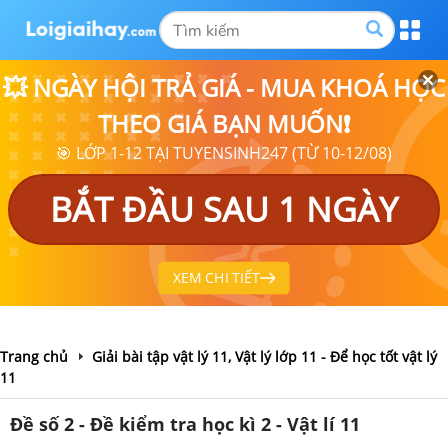
💥 NGÀY HỘI TRẢ GIÁ - MUA KHOÁ HỌC
THEO GIÁ BẠN MUỐN❗
🎯 LỚP 1-12 TẠI TUYENSINH247 (TỪ 10-12/08)
BẮT ĐẦU SAU 1 NGÀY
XEM CHI TIẾT
Trang chủ
Giải bài tập vật lý 11, Vật lý lớp 11 - Để học tốt vật lý
11
Đề số 2 - Đề kiểm tra học kì 2 - Vật lí 11