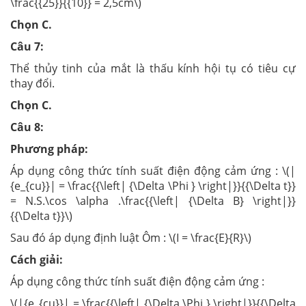
\frac{{25}}{{10}} = 2,5cm\)
Chọn C.
Câu 7:
Thể thủy tinh của mắt là thấu kính hội tụ có tiêu cự
thay đổi.
Chọn C.
Câu 8:
Phương pháp:
Áp dụng công thức tính suất điện động cảm ứng : \(|
{e_{cu}}| = \frac{{\left| {\Delta \Phi } \right|}}{{\Delta t}}
= N.S.\cos \alpha .\frac{{\left| {\Delta B} \right|}}
{{\Delta t}}\)
Sau đó áp dụng định luật Ôm : \(I = \frac{E}{R}\)
Cách giải:
Áp dụng công thức tính suất điện động cảm ứng :
\(|{e_{cu}}| = \frac{{\left| {\Delta \Phi } \right|}}{{\Delta