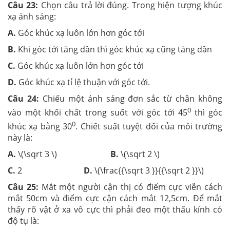
Câu 23:
Chọn câu trả lời đúng. Trong hiện tượng khúc
xạ ánh sáng:
A.
Góc khúc xạ luôn lớn hơn góc tới
B.
Khi góc tới tăng dần thì góc khúc xạ cũng tăng dần
C.
Góc khúc xạ luôn lớn hơn góc tới
D.
Góc khúc xạ tỉ lệ thuận với góc tới.
Câu 24:
Chiếu một ánh sáng đơn sắc từ chân không
0
vào một khối chất trong suốt với góc tới 45
thì góc
0
khúc xạ bằng 30
. Chiết suất tuyệt đối của môi trường
này là:
A.
\(\sqrt 3 \)
B.
\(\sqrt 2 \)
C.
2
D.
\(\frac{{\sqrt 3 }}{{\sqrt 2 }}\)
Câu 25:
Mắt một người cận thị có điểm cực viễn cách
mắt 50cm và điểm cực cận cách mắt 12,5cm. Để mắt
thấy rõ vật ở xa vô cực thì phải đeo một thấu kính có
độ tụ là: