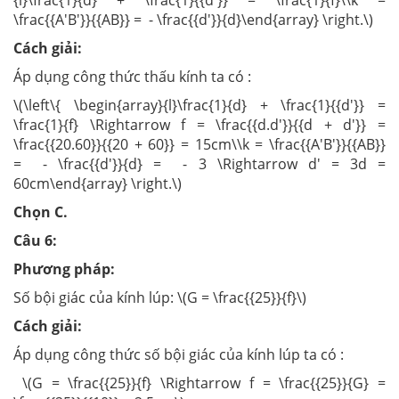
\frac{{A'B'}}{{AB}} = - \frac{{d'}}{d}\end{array} \right.\)
Cách giải:
Áp dụng công thức thấu kính ta có :
\(\left\{ \begin{array}{l}\frac{1}{d} + \frac{1}{{d'}} =
\frac{1}{f} \Rightarrow f = \frac{{d.d'}}{{d + d'}} =
\frac{{20.60}}{{20 + 60}} = 15cm\\k = \frac{{A'B'}}{{AB}}
= - \frac{{d'}}{d} = - 3 \Rightarrow d' = 3d =
60cm\end{array} \right.\)
Chọn C.
Câu 6:
Phương pháp:
Số bội giác của kính lúp: \(G = \frac{{25}}{f}\)
Cách giải:
Áp dụng công thức số bội giác của kính lúp ta có :
\(G = \frac{{25}}{f} \Rightarrow f = \frac{{25}}{G} =