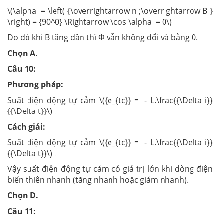
\(\alpha = \left( {\overrightarrow n ;\overrightarrow B }
\right) = {90^0} \Rightarrow \cos \alpha = 0\)
Do đó khi B tăng dần thì Ф vẫn không đổi và bằng 0.
Chọn A.
Câu 10:
Phương pháp:
Suất điện động tự cảm \({e_{tc}} = - L.\frac{{\Delta i}}
{{\Delta t}}\) .
Cách giải:
Suất điện động tự cảm \({e_{tc}} = - L.\frac{{\Delta i}}
{{\Delta t}}\) .
Vậy suất điện động tự cảm có giá trị lớn khi dòng điện
biến thiên nhanh (tăng nhanh hoặc giảm nhanh).
Chọn D.
Câu 11: