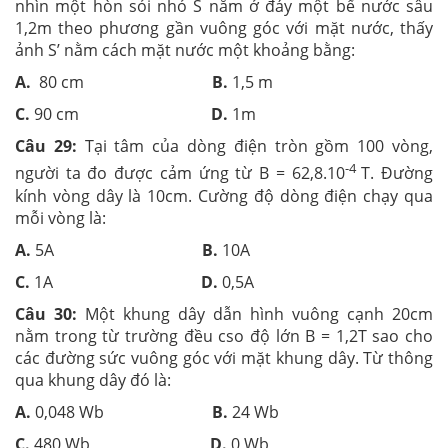
nhìn một hòn sỏi nhỏ S nằm ở đáy một bể nước sâu
1,2m theo phương gần vuông góc với mặt nước, thấy
ảnh S’ nằm cách mặt nước một khoảng bằng:
A.
80 cm
B.
1,5 m
C.
90 cm
D.
1m
Câu 29:
Tại tâm của dòng điện tròn gồm 100 vòng,
-4
người ta đo được cảm ứng từ B = 62,8.10
T. Đường
kính vòng dây là 10cm. Cường độ dòng điện chạy qua
mỗi vòng là:
A.
5A
B.
10A
C.
1A
D.
0,5A
Câu 30:
Một khung dây dẫn hình vuông cạnh 20cm
nằm trong từ trường đều cso độ lớn B = 1,2T sao cho
các đường sức vuông góc với mặt khung dây. Từ thông
qua khung dây đó là:
A.
0,048 Wb
B.
24 Wb
C.
480 Wb
D.
0 Wb