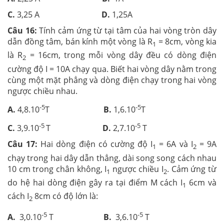
C.
3,25 A
D.
1,25A
Câu 16:
Tính cảm ứng từ tại tâm của hai vòng tròn dây
dẫn đồng tâm, bán kính một vòng là R
= 8cm, vòng kia
1
là R
= 16cm, trong mỗi vòng dây đều có dòng điện
2
cường độ I = 10A chạy qua. Biết hai vòng dây nằm trong
cùng một mặt phẳng và dòng điện chạy trong hai vòng
ngược chiều nhau.
-5
-5
A.
4,8.10
T
B.
1,6.10
T
-5
-5
C.
3,9.10
T
D.
2,7.10
T
Câu 17:
Hai dòng điện có cường độ I
= 6A và I
= 9A
1
2
chạy trong hai dây dẫn thẳng, dài song song cách nhau
10 cm trong chân không, I
ngược chiều I
. Cảm ứng từ
1
2
do hệ hai dòng điện gây ra tại điểm M cách I
6cm và
1
cách I
8cm có độ lớn là:
2
-5
-5
A.
3,0.10
T
B.
3,6.10
T