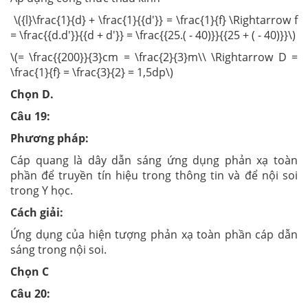
\({l}\frac{1}{d} + \frac{1}{{d'}} = \frac{1}{f} \Rightarrow f
= \frac{{d.d'}}{{d + d'}} = \frac{{25.( - 40)}}{{25 + ( - 40)}}\)
\(= \frac{{200}}{3}cm = \frac{2}{3}m\\ \Rightarrow D =
\frac{1}{f} = \frac{3}{2} = 1,5dp\)
Chọn D.
Câu 19:
Phương pháp:
Cáp quang là dây dẫn sáng ứng dụng phản xạ toàn
phần để truyền tín hiệu trong thông tin và để nội soi
trong Y học.
Cách giải:
Ứng dụng của hiện tượng phản xạ toàn phần cáp dẫn
sáng trong nội soi.
Chọn C
Câu 20: