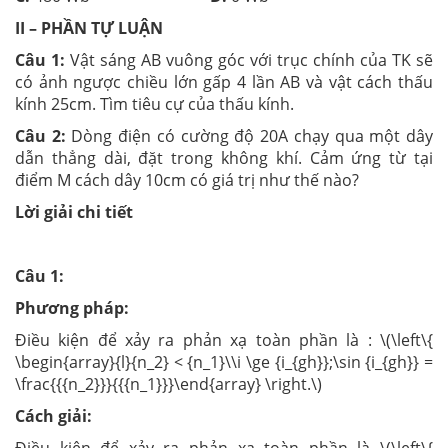
II – PHẦN TỰ LUẬN
Câu 1:
Vật sáng AB vuông góc với trục chính của TK sẽ
có ảnh ngược chiều lớn gấp 4 lần AB và vật cách thấu
kính 25cm. Tìm tiêu cự của thấu kính.
Câu 2:
Dòng điện có cường độ 20A chạy qua một dây
dẫn thẳng dài, đặt trong không khí. Cảm ứng từ tại
điểm M cách dây 10cm có giá trị như thế nào?
Lời giải chi tiết
Câu 1:
Phương pháp:
Điều kiện để xảy ra phản xạ toàn phần là : \(\left\{
\begin{array}{l}{n_2} < {n_1}\\i \ge {i_{gh}};\sin {i_{gh}} =
\frac{{{n_2}}}{{{n_1}}}\end{array} \right.\)
Cách giải:
Điều kiện để xảy ra phản xạ toàn phần là \(\left\{