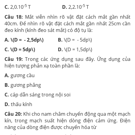
-5
-5
C.
2,0.10
T
D.
2,2.10
T
Câu 18:
Mắt viễn nhìn rõ vật đặt cách mắt gần nhất
40cm. Để nhìn rõ vật đặt cách mắt gần nhất 25cm cần
đeo kính (kính đeo sát mắt) có độ tụ là:
A. \(D = - 2,5dp\)
B.
\(D = - 5dp\)
C. \(D = 5dp\)
D.
\(D = 1,5dp\)
Câu 19:
Trong các ứng dụng sau đây. Ứng dụng của
hiện tượng phản xạ toàn phần là:
A.
gương cầu
B.
gương phẳng
C.
cáp dẫn sáng trong nội soi
D.
thấu kính
Câu 20:
Khi cho nam châm chuyển động qua một mạch
kín, trong mạch suất hiện dòng điện cảm ứng. Điện
năng của dòng điện được chuyển hóa từ