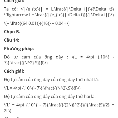
Cách giải:
Ta có: \(|{e_{tc}}| = L.\frac{{|\Delta i|}}{{\Delta t}}
\Rightarrow L = \frac{{|{e_{tc}}|.\Delta t}}{{|\Delta i|}}\)
\(= \frac{{64.0,01}}{{16}} = 0,04H\)
Chọn B.
Câu 14:
Phương pháp:
Độ tự cảm của ống dây : \(L = 4\pi {.10^{ -
7}}.\frac{{{N^2}.S}}{l}\)
Cách giải:
Độ tự cảm của ống dây của ống dây thứ nhất là:
\(L = 4\pi {.10^{ - 7}}.\frac{{{N^2}.S}}{l}\)
Độ tự cảm của ống dây của ống dây thứ hai là:
\(L' = 4\pi {.10^{ - 7}}.\frac{{{{(2N)}^2}}}{l}.\frac{S}{2} =
2L\)