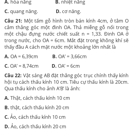
A.
hóa năng
B.
nhiệt năng
C.
quang năng.
D.
cơ năng.
Câu 21:
Một tấm gỗ hình tròn bán kính 4cm, ở tâm O
cắm thẳng góc một đinh OA. Thả miễng gỗ nổi trong
một chậu đựng nước chiết suất n = 1,33. Đinh OA ở
trong nước, cho OA = 6cm. Mắt đặt trong không khí sẽ
thấy đầu A cách mặt nước một khoảng lớn nhất là
A.
OA = 6,39cm
B.
OA’ = 3,66cm
C.
OA’ = 8,74cm
D.
OA’ = 6cm
Câu 22:
Vật sáng AB đặt thẳng góc trục chính thấy kính
hội tụ cách thấu kính 10 cm. Tiêu cự thấu kính là 20cm.
Qua thấu kính cho ảnh A’B’ là ảnh:
A.
Thật, cách thấu kính 10 cm
B.
thật, cách thấu kính 20 cm
C.
Ảo, cách thấu kính 10 cm
D.
Ảo, cách thấu kính 20 cm