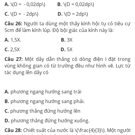
A.
\(D = - 0,02dp\)
B.
\(D = 0,02dp\)
C.
\(D = - 2dp\)
D.
\(D = 2dp\)
Câu 26:
Người ta dùng một thấy kính hội tụ có tiêu cự
5cm để làm kính lúp. Độ bội giác của kính này là:
A.
1,5X.
B.
3X
C.
2,5X
D.
5X
Câu 27:
Một dây dẫn thẳng có dòng điện I đặt trong
vùng không gian có từ trường đều như hình vẽ. Lực từ
tác dụng lên dây có
A.
phương ngang hướng sang trái
B.
phương ngang hướng sang phải.
C.
phương thẳng đứng hướng lên
D.
phương thẳng đứng hướng xuống.
Câu 28:
Chiết suất của nước là \(\frac{4}{3}\). Một người