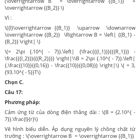
(\overrightarrow B = \overrightarrow {{B_1}} +
\overrightarrow {{B_2}} \)
Vì :
\({l}\overrightarrow {{B_1}} \uparrow \downarrow
\overrightarrow {{B_2}} \Rightarrow B = \left| {{B_1} -
{B_2}} \right| \)
\(= 2\pi {.10^{ - 7}}.\left| {\frac{{{I_1}}}{{{R_1}}} -
\frac{{{I_2}}}{{{R_2}}}} \right|\\B = 2\pi {.10^{ - 7}}.\left|
{.\frac{{10}}{{0,16}} - \frac{{10}}{{0,08}}} \right|\) \( = 3,
{93.10^{ - 5}}T\)
Chọn C.
Câu 17:
Phương pháp:
Cảm ứng từ của dòng điện thẳng dài : \(B = {2.10^{ -
7}}.\frac{I}{r}\)
Vẽ hình biểu diễn. Áp dụng nguyên lý chồng chất từ
trường : \(\overrightarrow B = \overrightarrow {{B_1}}