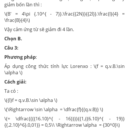
giảm bốn lần thì :
\(B' = 4\pi {.10^{ - 7}}.\frac{{2N}}{{2l}}.\frac{I}{4} =
\frac{B}{4}\)
Vậy cảm ứng từ sẽ giảm đi 4 lần.
Chọn B.
Câu 3:
Phương pháp
:
Áp dụng công thức tính lực Lorenxo : \(f = q.v.B.\sin
\alpha \)
Cách giải:
Ta có :
\({l}f = q.v.B.\sin \alpha \)
\(\Rightarrow \sin \alpha = \dfrac{f}{{q.v.B}} \)
\(= \dfrac{{{{16.10}^{ - 16}}}}{{1,{{6.10}^{ - 19}}
{{.2.10}^6}.0,01}} = 0,5\\ \Rightarrow \alpha = {30^0}\)