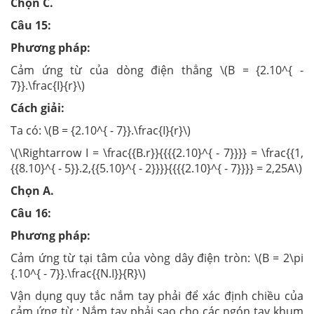
Chọn C.
Câu 15:
Phương pháp:
Cảm ứng từ của dòng điện thẳng \(B = {2.10^{ -
7}}.\frac{I}{r}\)
Cách giải:
Ta có: \(B = {2.10^{ - 7}}.\frac{I}{r}\)
\(\Rightarrow I = \frac{{B.r}}{{{{2.10}^{ - 7}}}} = \frac{{1,
{{8.10}^{ - 5}}.2,{{5.10}^{ - 2}}}}{{{{2.10}^{ - 7}}}} = 2,25A\)
Chọn A.
Câu 16:
Phương pháp:
Cảm ứng từ tại tâm của vòng dây điện tròn: \(B = 2\pi
{.10^{ - 7}}.\frac{{N.I}}{R}\)
Vận dụng quy tắc nắm tay phải để xác định chiều của
cảm ứng từ : Nắm tay phải sao cho các ngón tay khum