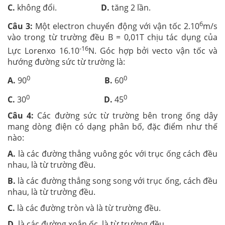
C.
không đổi.
D.
tăng 2 lần.
6
Câu 3:
Một electron chuyển động với vận tốc 2.10
m/s
vào trong từ trường đều B = 0,01T chịu tác dụng của
-16
Lực Lorenxo 16.10
N. Góc hợp bởi vecto vận tốc và
hướng đường sức từ trường là:
0
0
A.
90
B.
60
0
0
C.
30
D.
45
Câu 4:
Các đường sức từ trường bên trong ống dây
mang dòng điện có dạng phân bố, đặc điểm như thế
nào:
A.
là các đường thẳng vuông góc với trục ống cách đều
nhau, là từ trường đều.
B.
là các đường thẳng song song với trục ống, cách đều
nhau, là từ trường đều.
C.
là các đường tròn và là từ trường đều.
D.
là các đường xoắn ốc, là từ trường đều.