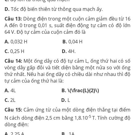
D.
Tốc độ biến thiên từ thông qua mạch ấy.
Câu 13:
Dòng điện trong một cuộn cảm giảm đều từ 16
A đến 0 trong 0,01 s, suất điện động tự cảm có độ lớn
64 V. Độ tự cảm của cuộn cảm đó là
A.
0,032 H
B.
0,04 H
C.
0,25 H
D.
4H.
Câu 14:
Một ống dây có độ tự cảm L, ống thứ hai có số
vòng dây gấp đôi và tiết diện bằng một nửa so với ống
thứ nhất. Nếu hai ống dây có chiều dài như nhau thì độ
tự cảm của ống thứ hai là:
A.
4L
B. \(\frac{L}{2}\)
C.
2L
D.
L
Câu 15:
Cảm ứng từ của một dòng điện thẳng tại điểm
-5
N cách dòng điện 2,5 cm bằng 1,8.10
T. Tính cường độ
dòng điện:
A.
2,25 A
B.
1A