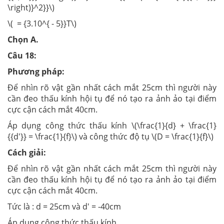
\right)}^2}}\)
\( = {3.10^{ - 5}}T\)
Chọn A.
Câu 18:
Phương pháp:
Để nhìn rõ vật gần nhất cách mắt 25cm thì người này
cần đeo thấu kính hội tụ để nó tạo ra ảnh ảo tại điểm
cực cận cách mắt 40cm.
Áp dụng công thức thấu kính \(\frac{1}{d} + \frac{1}
{{d'}} = \frac{1}{f}\) và công thức độ tụ \(D = \frac{1}{f}\)
Cách giải:
Để nhìn rõ vật gần nhất cách mắt 25cm thì người này
cần đeo thấu kính hội tụ để nó tạo ra ảnh ảo tại điểm
cực cận cách mắt 40cm.
Tức là : d = 25cm và d' = -40cm
Áp dụng công thức thấu kính