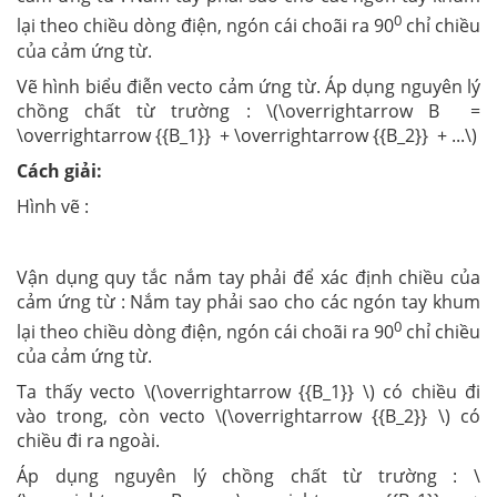
0
lại theo chiều dòng điện, ngón cái choãi ra 90
chỉ chiều
của cảm ứng từ.
Vẽ hình biểu điễn vecto cảm ứng từ. Áp dụng nguyên lý
chồng chất từ trường : \(\overrightarrow B =
\overrightarrow {{B_1}} + \overrightarrow {{B_2}} + ...\)
Cách giải:
Hình vẽ :
Vận dụng quy tắc nắm tay phải để xác định chiều của
cảm ứng từ : Nắm tay phải sao cho các ngón tay khum
0
lại theo chiều dòng điện, ngón cái choãi ra 90
chỉ chiều
của cảm ứng từ.
Ta thấy vecto \(\overrightarrow {{B_1}} \) có chiều đi
vào trong, còn vecto \(\overrightarrow {{B_2}} \) có
chiều đi ra ngoài.
Áp dụng nguyên lý chồng chất từ trường : \