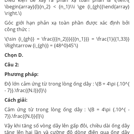
\begin{array}{l}{n_2} < {n_1}\\i \ge {i_{gh}}\end{array}
\right.\)
Góc giới hạn phản xạ toàn phần được xác định bởi
công thức :
\(\sin {i_{gh}} = \frac{{{n_2}}}{{{n_1}}} = \frac{1}{{1,33}}
\Rightarrow {i_{gh}} = {48^0}45'\)
Chọn D.
Câu 2:
Phương pháp:
Độ lớn cảm ứng từ trong lòng ống dây : \(B = 4\pi {.10^{
- 7}}.\frac{{N.I}}{l}\)
Cách giải:
Cảm ứng từ trong lòng ống dây : \(B = 4\pi {.10^{ -
7}}.\frac{{N.I}}{l}\)
Vậy khi tăng số vòng dây lên gấp đôi, chiều dài ống dây
tăng lên hai lần và cường độ dòng điện qua ống dây