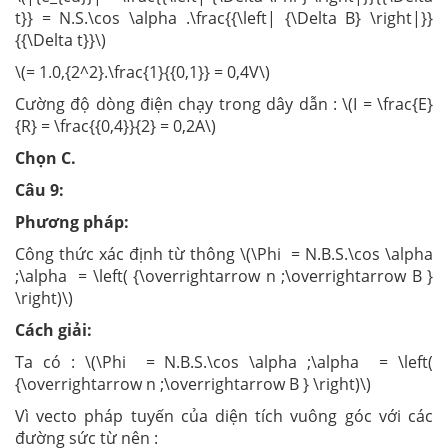
t}} = N.S.\cos \alpha .\frac{{\left| {\Delta B} \right|}}
{{\Delta t}}\)
\(= 1.0,{2^2}.\frac{1}{{0,1}} = 0,4V\)
Cường độ dòng điện chạy trong dây dẫn : \(I = \frac{E}
{R} = \frac{{0,4}}{2} = 0,2A\)
Chọn C.
Câu 9:
Phương pháp:
Công thức xác định từ thông \(\Phi = N.B.S.\cos \alpha
;\alpha = \left( {\overrightarrow n ;\overrightarrow B }
\right)\)
Cách giải:
Ta có : \(\Phi = N.B.S.\cos \alpha ;\alpha = \left(
{\overrightarrow n ;\overrightarrow B } \right)\)
Vì vecto pháp tuyến của diện tích vuông góc với các
đường sức từ nên :