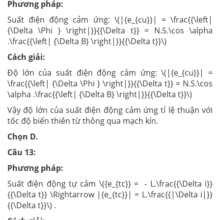
Phương pháp:
Suất điện động cảm ứng: \(|{e_{cu}}| = \frac{{\left|
{\Delta \Phi } \right|}}{{\Delta t}} = N.S.\cos \alpha
.\frac{{\left| {\Delta B} \right|}}{{\Delta t}}\)
Cách giải:
Độ lớn của suất điện động cảm ứng: \(|{e_{cu}}| =
\frac{{\left| {\Delta \Phi } \right|}}{{\Delta t}} = N.S.\cos
\alpha .\frac{{\left| {\Delta B} \right|}}{{\Delta t}}\)
Vậy độ lớn của suất điện động cảm ứng tỉ lệ thuận với
tốc độ biến thiên từ thông qua mạch kín.
Chọn D.
Câu 13:
Phương pháp:
Suất điện động tự cảm \({e_{tc}} = - L.\frac{{\Delta i}}
{{\Delta t}} \Rightarrow |{e_{tc}}| = L.\frac{{|\Delta i|}}
{{\Delta t}}\) .