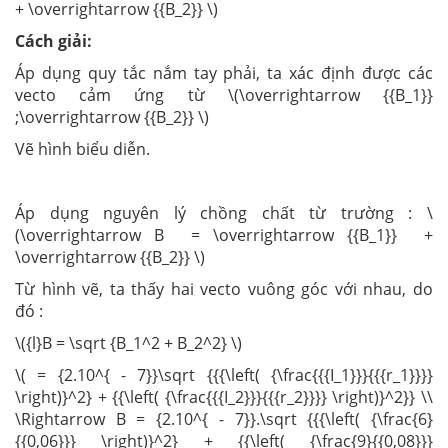
+ \overrightarrow {{B_2}} \)
Cách giải:
Áp dụng quy tắc nắm tay phải, ta xác định được các
vecto cảm ứng từ \(\overrightarrow {{B_1}}
;\overrightarrow {{B_2}} \)
Vẽ hình biểu diễn.
Áp dụng nguyên lý chồng chất từ trường : \
(\overrightarrow B = \overrightarrow {{B_1}} +
\overrightarrow {{B_2}} \)
Từ hình vẽ, ta thấy hai vecto vuông góc với nhau, do
đó :
\({l}B = \sqrt {B_1^2 + B_2^2} \)
\( = {2.10^{ - 7}}\sqrt {{{\left( {\frac{{{I_1}}}{{{r_1}}}}
\right)}^2} + {{\left( {\frac{{{I_2}}}{{{r_2}}}} \right)}^2}} \\
\Rightarrow B = {2.10^{ - 7}}.\sqrt {{{\left( {\frac{6}
{{0,06}}} \right)}^2} + {{\left( {\frac{9}{{0,08}}}