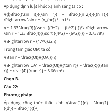
Áp dụng định luật khúc xạ ánh sáng ta có :
\({l}\frac{{\sin i}}{{\sin r}} = \frac{{{n_2}}}{{{n_1}}}
\Rightarrow \sin r = {n_{nc}}.\sin i \)
\(= 1,33.\frac{R}{{\sqrt {{R^2} + {h^2}} }}\\ \Rightarrow
\sin r = 1,33.\frac{4}{{\sqrt {{4^2} + {6^2}} }} = 0,7378\)
\(\Rightarrow r = {47^0}32'\)
Trong tam giác OIA’ ta có :
\(\tan r = \frac{{OI}}{{OA'}} \)
\(\Rightarrow OA' = \frac{{OI}}{{\tan r}} = \frac{R}{{\tan
r}} = \frac{4}{{\tan r}} = 3,66cm\)
Chọn B.
Câu 22:
Phương pháp:
Áp dụng công thức thấu kính \(\frac{1}{d} + \frac{1}
{{d'}} = \frac{1}{f}\)