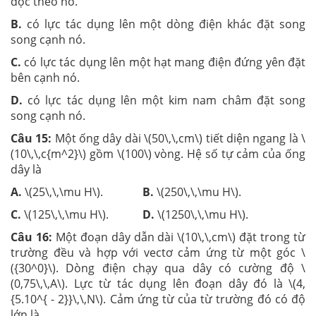
dọc theo nó.
B.
có lực tác dụng lên một dòng điện khác đặt song
song cạnh nó.
C.
có lực tác dụng lên một hạt mang điện đứng yên đặt
bên cạnh nó.
D.
có lực tác dụng lên một kim nam châm đặt song
song cạnh nó.
Câu 15:
Một ống dây dài \(50\,\,cm\) tiết diện ngang là \
(10\,\,c{m^2}\) gồm \(100\) vòng. Hệ số tự cảm của ống
dây là
A.
\(25\,\,\mu H\).
B.
\(250\,\,\mu H\).
C.
\(125\,\,\mu H\).
D.
\(1250\,\,\mu H\).
Câu 16:
Một đoạn dây dẫn dài \(10\,\,cm\) đặt trong từ
trường đều và hợp với vectơ cảm ứng từ một góc \
({30^0}\). Dòng điện chạy qua dây có cường độ \
(0,75\,\,A\). Lực từ tác dụng lên đoạn dây đó là \(4,
{5.10^{ - 2}}\,\,N\). Cảm ứng từ của từ trường đó có độ
lớn là