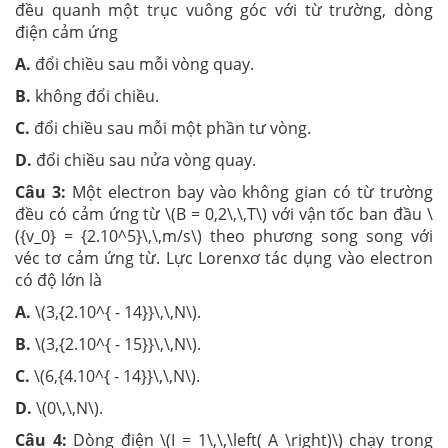
đều quanh một trục vuông góc với từ trường, dòng
điện cảm ứng
A.
đổi chiều sau mỗi vòng quay.
B.
không đổi chiều.
C.
đổi chiều sau mỗi một phần tư vòng.
D.
đổi chiều sau nửa vòng quay.
Câu 3:
Một electron bay vào không gian có từ trường
đều có cảm ứng từ \(B = 0,2\,\,T\) với vận tốc ban đầu \
({v_0} = {2.10^5}\,\,m/s\) theo phương song song với
véc tơ cảm ứng từ. Lực Lorenxơ tác dụng vào electron
có độ lớn là
A.
\(3,{2.10^{ - 14}}\,\,N\).
B.
\(3,{2.10^{ - 15}}\,\,N\).
C.
\(6,{4.10^{ - 14}}\,\,N\).
D.
\(0\,\,N\).
Câu 4:
Dòng điện \(I = 1\,\,\left( A \right)\) chạy trong