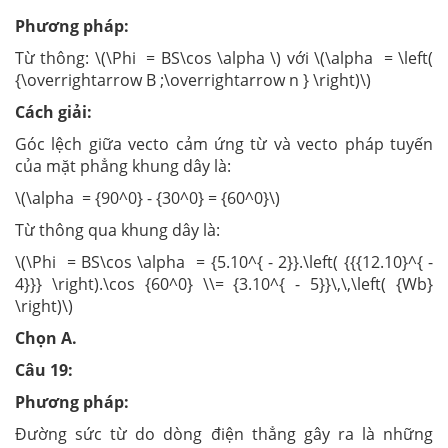
Phương pháp:
Từ thông: \(\Phi = BS\cos \alpha \) với \(\alpha = \left(
{\overrightarrow B ;\overrightarrow n } \right)\)
Cách giải:
Góc lệch giữa vecto cảm ứng từ và vecto pháp tuyến
của mặt phẳng khung dây là:
\(\alpha = {90^0} - {30^0} = {60^0}\)
Từ thông qua khung dây là:
\(\Phi = BS\cos \alpha = {5.10^{ - 2}}.\left( {{{12.10}^{ -
4}}} \right).\cos {60^0} \\= {3.10^{ - 5}}\,\,\left( {Wb}
\right)\)
Chọn A.
Câu 19:
Phương pháp:
Đường sức từ do dòng điện thẳng gây ra là những