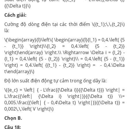
{{\Delta t}}\)
Cách giải:
Cường độ dòng điện tại các thời điểm \({t_1};\,\,{t_2}\)
là:
\(\begin{array}{l}\left\{ \begin{array}{l}{I_1} = 0,4.\left( {5
- {t_1}} \right)\\{I_2} = 0,4.\left( {5 - {t_2}}
\right)\end{array} \right.\\ \Rightarrow \Delta i = {I_2} -
{I_1} = 0,4.\left( {5 - {t_2}} \right)\\ = 0,4.\left( {5 - {t_1}}
\right) = 0,4.\left( {{t_1} - {t_2}} \right) = - 0,4.\Delta
t\end{array}\)
Độ lớn suất điện động tự cảm trong ống dây là:
\({e_c} = \left| { - L\frac{{\Delta i}}{{\Delta t}}} \right| =
L.\frac{{\left| {\Delta i} \right|}}{{\Delta t}} \\=
0,005.\frac{{\left| { - 0,4\Delta t} \right|}}{{\Delta t}} =
0,002\,\,\left( V \right)\)
Chọn B.
Câu 18: