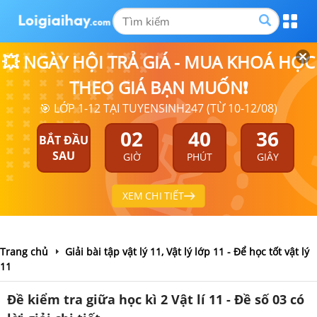
💥 NGÀY HỘI TRẢ GIÁ - MUA KHOÁ HỌC
THEO GIÁ BẠN MUỐN❗
🎯 LỚP 1-12 TẠI TUYENSINH247 (TỪ 10-12/08)
02
40
35
BẮT ĐẦU
SAU
GIỜ
PHÚT
GIÂY
XEM CHI TIẾT
Trang chủ
Giải bài tập vật lý 11, Vật lý lớp 11 - Để học tốt vật lý
11
Đề kiểm tra giữa học kì 2 Vật lí 11 - Đề số 03 có