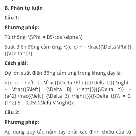
B. Phần tự luận
Câu 1:
Phương pháp:
Từ thông: \(\Phi = BS\cos \alpha \)
Suất điện động cảm ứng: \({e_c} = - \frac{{\Delta \Phi }}
{{\Delta t}}\)
Cách giải:
Độ lớn suất điện động cảm ứng trong khung dây là:
\({e_c} = \left| { - \frac{{\Delta \Phi }}{{\Delta t}}} \right|
= \frac{{S\left| {\Delta B} \right|}}{{\Delta t}} =
{a^2}.\frac{{\left| {\Delta B} \right|}}{{\Delta t}}\\ = 0,
{1^2}.5 = 0,05\,\,\left( V \right)\)
Câu 2:
Phương pháp:
Áp dụng quy tắc nắm tay phải xác định chiều của từ