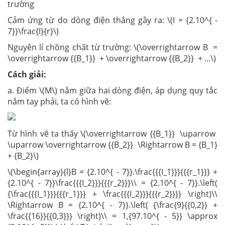
trường
Cảm ứng từ do dòng điện thẳng gây ra: \(I = {2.10^{ -
7}}\frac{I}{r}\)
Nguyên lí chồng chất từ trường: \(\overrightarrow B =
\overrightarrow {{B_1}} + \overrightarrow {{B_2}} + ...\)
Cách giải:
a.
Điểm \(M\) nằm giữa hai dòng điện, áp dụng quy tắc
nắm tay phải, ta có hình vẽ:
Từ hình vẽ ta thấy \(\overrightarrow {{B_1}} \uparrow
\uparrow \overrightarrow {{B_2}} \Rightarrow B = {B_1}
+ {B_2}\)
\(\begin{array}{l}B = {2.10^{ - 7}}.\frac{{{I_1}}}{{{r_1}}} +
{2.10^{ - 7}}\frac{{{I_2}}}{{{r_2}}}\\ = {2.10^{ - 7}}.\left(
{\frac{{{I_1}}}{{{r_1}}} + \frac{{{I_2}}}{{{r_2}}}} \right)\\
\Rightarrow B = {2.10^{ - 7}}.\left( {\frac{9}{{0,2}} +
\frac{{16}}{{0,3}}} \right)\\ = 1,{97.10^{ - 5}} \approx