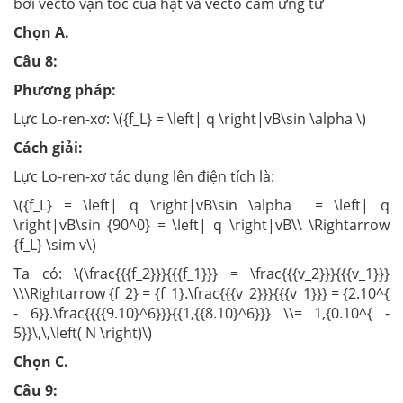
bởi vecto vận tốc của hạt và vecto cảm ứng từ
Chọn A.
Câu 8:
Phương pháp:
Lực Lo-ren-xơ: \({f_L} = \left| q \right|vB\sin \alpha \)
Cách giải:
Lực Lo-ren-xơ tác dụng lên điện tích là:
\({f_L} = \left| q \right|vB\sin \alpha = \left| q
\right|vB\sin {90^0} = \left| q \right|vB\\ \Rightarrow
{f_L} \sim v\)
Ta có: \(\frac{{{f_2}}}{{{f_1}}} = \frac{{{v_2}}}{{{v_1}}}
\\\Rightarrow {f_2} = {f_1}.\frac{{{v_2}}}{{{v_1}}} = {2.10^{
- 6}}.\frac{{{{9.10}^6}}}{{1,{{8.10}^6}}} \\= 1,{0.10^{ -
5}}\,\,\left( N \right)\)
Chọn C.
Câu 9: