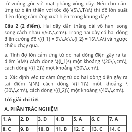
từ vuông góc với mặt phẳng vòng dây. Nếu cho cảm
ứng từ biến thiên với tốc độ \(5\,\,T/s\) thì độ lớn suất
điện động cảm ứng xuất hiện trong khung dây?
Câu 2 (2 điểm).
Hai dây dẫn thẳng dài vô hạn, song
song cách nhau \(50\,\,cm\). Trong hai dây có hai dòng
điện cường độ \({I_1} = 9\,\,A;\,\,{I_2} = 16\,\,A\) và ngược
chiều chạy qua.
a.
Tính độ lớn cảm ứng từ do hai dòng điện gây ra tại
điểm \(M\) cách dòng \({I_1}\) một khoảng \(20\,\,cm\),
cách dòng \({I_2}\) một khoảng \(30\,\,cm\).
b.
Xác định véc tơ cảm ứng từ do hai dòng điện gây ra
tại điểm \(N\) cách dòng \({I_1}\) một khoảng \
(30\,\,cm\), cách dòng \({I_2}\) một khoảng \(40\,\,cm\).
Lời giải chi tiết
A. PHẦN TRẮC NGHIỆM
1. A
2. D
3. D
4. B
5. A
6. C
7. A
8. C
9. B
10. B
11. B
12. C
13. C
14. C