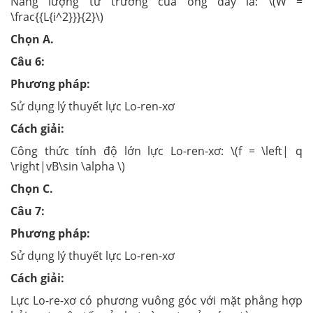
Năng lượng từ trường của ống dây là: \(W =
\frac{{L{i^2}}}{2}\)
Chọn A.
Câu 6:
Phương pháp:
Sử dụng lý thuyết lực Lo-ren-xơ
Cách giải:
Công thức tính độ lớn lực Lo-ren-xơ: \(f = \left| q
\right|vB\sin \alpha \)
Chọn C.
Câu 7:
Phương pháp:
Sử dụng lý thuyết lực Lo-ren-xơ
Cách giải:
Lực Lo-re-xơ có phương vuông góc với mặt phẳng hợp