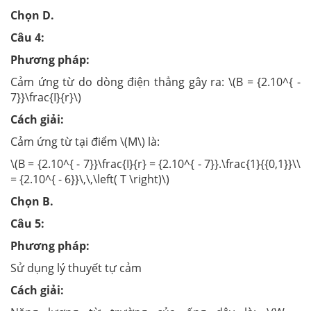
Chọn D.
Câu 4:
Phương pháp:
Cảm ứng từ do dòng điện thẳng gây ra: \(B = {2.10^{ -
7}}\frac{I}{r}\)
Cách giải:
Cảm ứng từ tại điểm \(M\) là:
\(B = {2.10^{ - 7}}\frac{I}{r} = {2.10^{ - 7}}.\frac{1}{{0,1}}\\
= {2.10^{ - 6}}\,\,\left( T \right)\)
Chọn B.
Câu 5:
Phương pháp:
Sử dụng lý thuyết tự cảm
Cách giải: