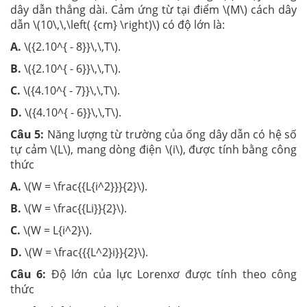
dây dẫn thẳng dài. Cảm ứng từ tại điểm \(M\) cách dây
dẫn \(10\,\,\left( {cm} \right)\) có độ lớn là:
A.
\({2.10^{ - 8}}\,\,T\).
B.
\({2.10^{ - 6}}\,\,T\).
C.
\({4.10^{ - 7}}\,\,T\).
D.
\({4.10^{ - 6}}\,\,T\).
Câu 5:
Năng lượng từ trường của ống dây dẫn có hệ số
tự cảm \(L\), mang dòng điện \(i\), được tính bằng công
thức
A.
\(W = \frac{{L{i^2}}}{2}\).
B.
\(W = \frac{{Li}}{2}\).
C.
\(W = L{i^2}\).
D.
\(W = \frac{{{L^2}i}}{2}\).
Câu 6:
Độ lớn của lực Lorenxơ được tính theo công
thức