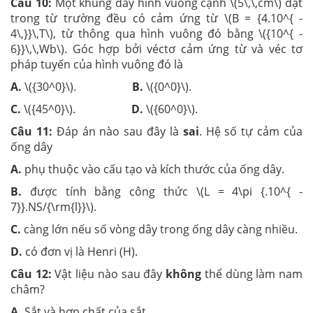
Câu 10:
Một khung dây hình vuông cạnh \(5\,\,cm\) đặt
trong từ trường đều có cảm ứng từ \(B = {4.10^{ -
4\,}}\,T\), từ thông qua hình vuông đó bằng \({10^{ -
6}}\,\,Wb\). Góc hợp bởi véctơ cảm ứng từ và véc tơ
pháp tuyến của hình vuông đó là
A.
\({30^0}\).
B.
\({0^0}\).
C.
\({45^0}\).
D.
\({60^0}\).
Câu 11:
Đáp án nào sau đây là
sai
. Hệ số tự cảm của
ống dây
A.
phụ thuộc vào cấu tạo và kích thước của ống dây.
B.
được tính bằng công thức \(L = 4\pi {.10^{ -
7}}.NS/{\rm{l}}\).
C.
càng lớn nếu số vòng dây trong ống dây càng nhiều.
D.
có đơn vị là Henri (H).
Câu 12:
Vật liệu nào sau đây
không
thể dùng làm nam
châm?
A.
Sắt và hợp chất của sắt.