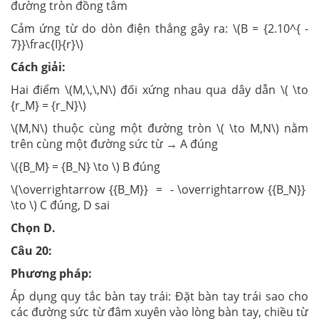
đường tròn đồng tâm
Cảm ứng từ do dòn điện thẳng gây ra: \(B = {2.10^{ -
7}}\frac{I}{r}\)
Cách giải:
Hai điểm \(M,\,\,N\) đối xứng nhau qua dây dẫn \( \to
{r_M} = {r_N}\)
\(M,N\) thuộc cùng một đường tròn \( \to M,N\) nằm
trên cùng một đường sức từ → A đúng
\({B_M} = {B_N} \to \) B đúng
\(\overrightarrow {{B_M}} = - \overrightarrow {{B_N}}
\to \) C đúng, D sai
Chọn D.
Câu 20:
Phương pháp:
Áp dụng quy tắc bàn tay trái: Đặt bàn tay trái sao cho
các đường sức từ đâm xuyên vào lòng bàn tay, chiều từ