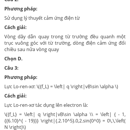
Phương pháp:
Sử dụng lý thuyết cảm ứng điện từ
Cách giải:
Vòng dây dẫn quay trong từ trường đều quanh một
trục vuông góc với từ trường, dòng điện cảm ứng đổi
chiều sau nửa vòng quay
Chọn D.
Câu 3:
Phương pháp:
Lực Lo-ren-xơ: \({f_L} = \left| q \right|vB\sin \alpha \)
Cách giải:
Lực Lo-ren-xơ tác dụng lên electron là:
\({f_L} = \left| q \right|vB\sin \alpha \\ = \left| { - 1,
{{6.10}^{ - 19}}} \right|{.2.10^5}.0,2.sin{0^0} = 0\,\,\left(
N \right)\)