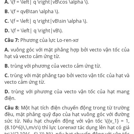
A.
\(f = \left| q \right|vB\cos \alpha \).
B.
\(f = qvB\tan \alpha \).
C.
\(f = \left| q \right|vB\sin \alpha \).
D.
\(f = \left| q \right|vB\).
Câu 7:
Phương của lực Lo-ren-xơ
A.
vuông góc với mặt phẳng hợp bởi vecto vận tốc của
hạt và vecto cảm ứng từ.
B.
trùng với phương của vecto cảm ứng từ.
C.
trùng với mặt phẳng tạo bởi vecto vận tốc của hạt và
vecto cảm ứng từ.
D.
trùng với phương của vecto vận tốc của hạt mang
điện.
Câu 8:
Một hạt tích điện chuyển động trong từ trường
đều, mặt phẳng quỹ đạo của hạt vuông góc với đường
sức từ. Nếu hạt chuyển động với vận tốc \({v_1} = 1,
{8.10^6}\,\,m/s\) thì lực Lorenxơ tác dụng lên hạt có giá