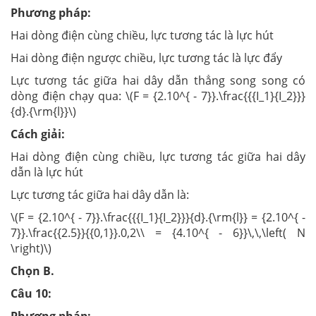
Phương pháp:
Hai dòng điện cùng chiều, lực tương tác là lực hút
Hai dòng điện ngược chiều, lực tương tác là lực đẩy
Lực tương tác giữa hai dây dẫn thẳng song song có
dòng điện chạy qua: \(F = {2.10^{ - 7}}.\frac{{{I_1}{I_2}}}
{d}.{\rm{l}}\)
Cách giải:
Hai dòng điện cùng chiều, lực tương tác giữa hai dây
dẫn là lực hút
Lực tương tác giữa hai dây dẫn là:
\(F = {2.10^{ - 7}}.\frac{{{I_1}{I_2}}}{d}.{\rm{l}} = {2.10^{ -
7}}.\frac{{2.5}}{{0,1}}.0,2\\ = {4.10^{ - 6}}\,\,\left( N
\right)\)
Chọn B.
Câu 10: