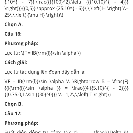
{.10^{ - 7}}.\frac{{{{100}^2}.\left( {{{10.10}^{ - 4}}}
\right)}}{{0,5}} \approx {25.10^{ - 6}}\,\,\left( H \right) \\=
25\,\,\left( {\mu H} \right)\)
Chọn A.
Câu 16:
Phương pháp:
Lực từ: \(F = IB{\rm{l}}\sin \alpha \)
Cách giải:
Lực từ tác dụng lên đoạn dây dẫn là:
\(F = IB{\rm{l}}\sin \alpha \\ \Rightarrow B = \frac{F}
{{I{\rm{l}}\sin \alpha }} = \frac{{4,{{5.10}^{ - 2}}}}
{{0,75.0,1.\sin {{30}^0}}} \\= 1,2\,\,\left( T \right)\)
Chọn B.
Câu 17:
Phương pháp:
Suất điện động tự cảm: \({e_c} = - L\frac{{\Delta i}}