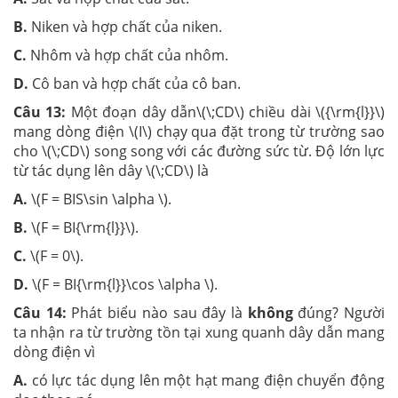
B.
Niken và hợp chất của niken.
C.
Nhôm và hợp chất của nhôm.
D.
Cô ban và hợp chất của cô ban.
Câu 13:
Một đoạn dây dẫn\(\;CD\) chiều dài \({\rm{l}}\)
mang dòng điện \(I\) chạy qua đặt trong từ trường sao
cho \(\;CD\) song song với các đường sức từ. Độ lớn lực
từ tác dụng lên dây \(\;CD\) là
A.
\(F = BIS\sin \alpha \).
B.
\(F = BI{\rm{l}}\).
C.
\(F = 0\).
D.
\(F = BI{\rm{l}}\cos \alpha \).
Câu 14:
Phát biểu nào sau đây là
không
đúng? Người
ta nhận ra từ trường tồn tại xung quanh dây dẫn mang
dòng điện vì
A.
có lực tác dụng lên một hạt mang điện chuyển động