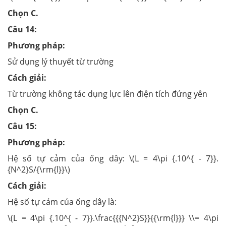
Chọn C.
Câu 14:
Phương pháp:
Sử dụng lý thuyết từ trường
Cách giải:
Từ trường không tác dụng lực lên điện tích đứng yên
Chọn C.
Câu 15:
Phương pháp:
Hệ số tự cảm của ống dây: \(L = 4\pi {.10^{ - 7}}.
{N^2}S/{\rm{l}}\)
Cách giải:
Hệ số tự cảm của ống dây là:
\(L = 4\pi {.10^{ - 7}}.\frac{{{N^2}S}}{{\rm{l}}} \\= 4\pi