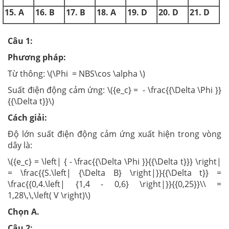
15. A
16. B
17. B
18. A
19. D
20. D
21. D
Câu 1:
Phương pháp:
Từ thông: \(\Phi = NBS\cos \alpha \)
Suất điện động cảm ứng: \({e_c} = - \frac{{\Delta \Phi }}
{{\Delta t}}\)
Cách giải:
Độ lớn suất điện động cảm ứng xuất hiện trong vòng
dây là:
\({e_c} = \left| { - \frac{{\Delta \Phi }}{{\Delta t}}} \right|
= \frac{{S.\left| {\Delta B} \right|}}{{\Delta t}} =
\frac{{0,4.\left| {1,4 - 0,6} \right|}}{{0,25}}\\ =
1,28\,\,\left( V \right)\)
Chọn A.
Câu 2: