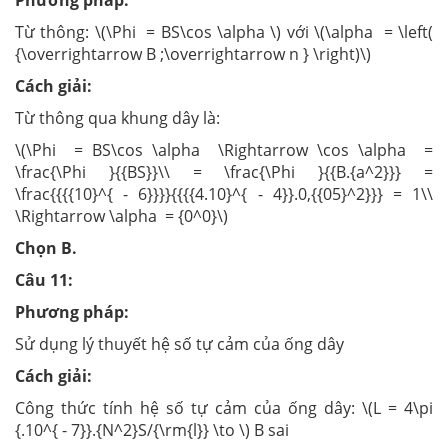
Phương pháp:
Từ thông: \(\Phi = BS\cos \alpha \) với \(\alpha = \left(
{\overrightarrow B ;\overrightarrow n } \right)\)
Cách giải:
Từ thông qua khung dây là:
\(\Phi = BS\cos \alpha \Rightarrow \cos \alpha =
\frac{\Phi }{{BS}}\\ = \frac{\Phi }{{B.{a^2}}} =
\frac{{{{10}^{ - 6}}}}{{{{4.10}^{ - 4}}.0,{{05}^2}}} = 1\\
\Rightarrow \alpha = {0^0}\)
Chọn B.
Câu 11:
Phương pháp:
Sử dụng lý thuyết hệ số tự cảm của ống dây
Cách giải:
Công thức tính hệ số tự cảm của ống dây: \(L = 4\pi
{.10^{ - 7}}.{N^2}S/{\rm{l}} \to \) B sai