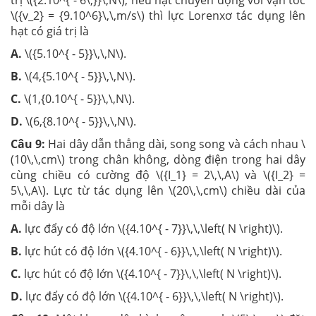
trị \({2.10^{ - 6\,}}\,N\), nếu hạt chuyển động với vận tốc
\({v_2} = {9.10^6}\,\,m/s\) thì lực Lorenxơ tác dụng lên
hạt có giá trị là
A.
\({5.10^{ - 5}}\,\,N\).
B.
\(4,{5.10^{ - 5}}\,\,N\).
C.
\(1,{0.10^{ - 5}}\,\,N\).
D.
\(6,{8.10^{ - 5}}\,\,N\).
Câu 9:
Hai dây dẫn thẳng dài, song song và cách nhau \
(10\,\,cm\) trong chân không, dòng điện trong hai dây
cùng chiều có cường độ \({I_1} = 2\,\,A\) và \({I_2} =
5\,\,A\). Lực từ tác dụng lên \(20\,\,cm\) chiều dài của
mỗi dây là
A.
lực đẩy có độ lớn \({4.10^{ - 7}}\,\,\left( N \right)\).
B.
lực hút có độ lớn \({4.10^{ - 6}}\,\,\left( N \right)\).
C.
lực hút có độ lớn \({4.10^{ - 7}}\,\,\left( N \right)\).
D.
lực đẩy có độ lớn \({4.10^{ - 6}}\,\,\left( N \right)\).