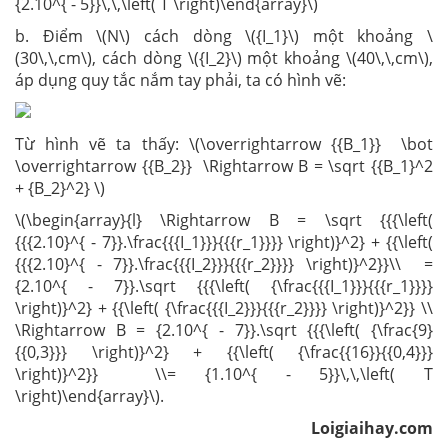
{2.10^{ - 5}}\,\,\left( T \right)\end{array}\)
b.
Điểm \(N\) cách dòng \({I_1}\) một khoảng \
(30\,\,cm\), cách dòng \({I_2}\) một khoảng \(40\,\,cm\),
áp dụng quy tắc nắm tay phải, ta có hình vẽ:
Từ hình vẽ ta thấy: \(\overrightarrow {{B_1}} \bot
\overrightarrow {{B_2}} \Rightarrow B = \sqrt {{B_1}^2
+ {B_2}^2} \)
\(\begin{array}{l} \Rightarrow B = \sqrt {{{\left(
{{{2.10}^{ - 7}}.\frac{{{I_1}}}{{{r_1}}}} \right)}^2} + {{\left(
{{{2.10}^{ - 7}}.\frac{{{I_2}}}{{{r_2}}}} \right)}^2}}\\ =
{2.10^{ - 7}}.\sqrt {{{\left( {\frac{{{I_1}}}{{{r_1}}}}
\right)}^2} + {{\left( {\frac{{{I_2}}}{{{r_2}}}} \right)}^2}} \\
\Rightarrow B = {2.10^{ - 7}}.\sqrt {{{\left( {\frac{9}
{{0,3}}} \right)}^2} + {{\left( {\frac{{16}}{{0,4}}}
\right)}^2}} \\= {1.10^{ - 5}}\,\,\left( T
\right)\end{array}\).
Loigiaihay.com