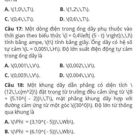
A.
\(1,0\,\,T\).
B.
\(1,2\,\,T\).
C.
\(0,4\,\,T\).
D.
\(0,6\,\,T\).
Câu 17:
Một dòng điện trong ống dây phụ thuộc vào
thời gian theo biểu thức \(I = 0,4\left( {5 - t} \right);\,\,I\)
tính bằng ampe, \(t\) tính bằng giây. Ống dây có hệ số
tự cảm \(L = 0,005\,\,H\). Độ lớn suất điện động tự cảm
trong ống dây là
A.
\(0,001\,\,V\).
B.
\(0,002\,\,V\).
C.
\(0,003\,\,V\).
D.
\(0.004\,\,V\).
Câu 18:
Một khung dây dẫn phẳng có diện tích \
(12\,\,c{m^2}\) đặt trong từ trường đều cảm ứng từ \(B
= {5.10^{ - 2}}\,\,T\), mặt phẳng khung dây hợp với
đường cảm ứng từ một góc \({30^0}\). Độ lớn từ thông
qua khung là
A.
\(\Phi = {3.10^{ - 5}}\,\,Wb\).
B.
\(\Phi = {6.10^{ - 5}}\,\,Wb\).