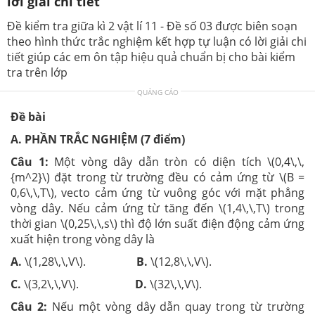
lời giải chi tiết
Đề kiểm tra giữa kì 2 vật lí 11 - Đề số 03 được biên soạn
theo hình thức trắc nghiệm kết hợp tự luận có lời giải chi
tiết giúp các em ôn tập hiệu quả chuẩn bị cho bài kiểm
tra trên lớp
QUẢNG CÁO
Đề bài
A. PHẦN TRẮC NGHIỆM (7 điểm)
Câu 1:
Một vòng dây dẫn tròn có diện tích \(0,4\,\,
{m^2}\) đặt trong từ trường đều có cảm ứng từ \(B =
0,6\,\,T\), vecto cảm ứng từ vuông góc với mặt phẳng
vòng dây. Nếu cảm ứng từ tăng đến \(1,4\,\,T\) trong
thời gian \(0,25\,\,s\) thì độ lớn suất điện động cảm ứng
xuất hiện trong vòng dây là
A.
\(1,28\,\,V\).
B.
\(12,8\,\,V\).
C.
\(3,2\,\,V\).
D.
\(32\,\,V\).
Câu 2:
Nếu một vòng dây dẫn quay trong từ trường