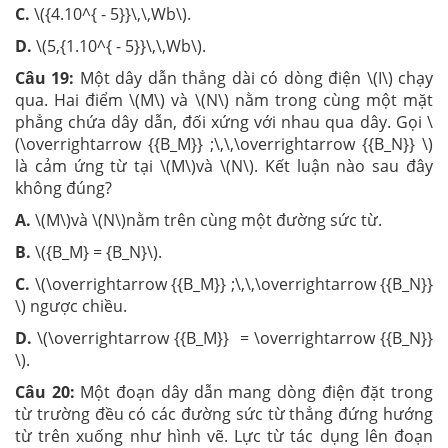
C.
\({4.10^{ - 5}}\,\,Wb\).
D.
\(5,{1.10^{ - 5}}\,\,Wb\).
Câu 19:
Một dây dẫn thẳng dài có dòng điện \(I\) chạy
qua. Hai điểm \(M\) và \(N\) nằm trong cùng một mặt
phẳng chứa dây dẫn, đối xứng với nhau qua dây. Gọi \
(\overrightarrow {{B_M}} ;\,\,\overrightarrow {{B_N}} \)
là cảm ứng từ tại \(M\)và \(N\). Kết luận nào sau đây
không đúng?
A.
\(M\)và \(N\)nằm trên cùng một đường sức từ.
B.
\({B_M} = {B_N}\).
C.
\(\overrightarrow {{B_M}} ;\,\,\overrightarrow {{B_N}}
\) ngược chiều.
D.
\(\overrightarrow {{B_M}} = \overrightarrow {{B_N}}
\).
Câu 20:
Một đoạn dây dẫn mang dòng điện đặt trong
từ trường đều có các đường sức từ thẳng đứng hướng
từ trên xuống như hình vẽ. Lực từ tác dụng lên đoạn