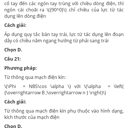
cổ tay đến các ngón tay trùng với chiều dòng điện, thì
ngón cái choãi ra \({90^0}\) chỉ chiều của lực từ tác
dụng lên dòng điện
Cách giải:
Áp dụng quy tắc bàn tay trái, lực từ tác dụng lên đoạn
dây có chiều nằm ngang hướng từ phải sang trái
Chọn D.
Câu 21:
Phương pháp:
Từ thông qua mạch điện kín:
\(\Phi = NBS\cos \alpha \) với \(\alpha = \left(
{\overrightarrow B ;\overrightarrow n } \right)\)
Cách giải:
Từ thông qua mạch điện kín phụ thuộc vào hình dạng,
kích thước của mạch điện
Chọn D.