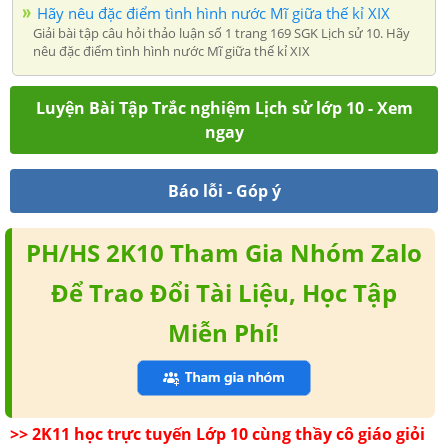
Hãy nêu đặc điểm tình hình nước Mĩ giữa thế kỉ XIX
Giải bài tập câu hỏi thảo luận số 1 trang 169 SGK Lịch sử 10. Hãy
nêu đặc điểm tình hình nước Mĩ giữa thế kỉ XIX
Luyện Bài Tập Trắc nghiệm Lịch sử lớp 10 - Xem
ngay
Báo lỗi - Góp ý
PH/HS 2K10 Tham Gia Nhóm Zalo
Để Trao Đổi Tài Liệu, Học Tập
Miễn Phí!
>> 2K11 học trực tuyến Lớp 10 cùng thầy cô giáo giỏi