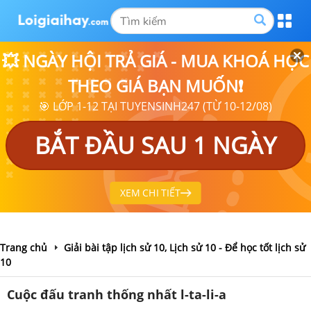
💥 NGÀY HỘI TRẢ GIÁ - MUA KHOÁ HỌC
THEO GIÁ BẠN MUỐN❗
🎯 LỚP 1-12 TẠI TUYENSINH247 (TỪ 10-12/08)
BẮT ĐẦU SAU 1 NGÀY
XEM CHI TIẾT
Trang chủ
Giải bài tập lịch sử 10, Lịch sử 10 - Để học tốt lịch sử
10
Cuộc đấu tranh thống nhất l-ta-li-a