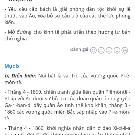
- Yêu cầu cấp bách là giải phóng dân tộc khỏi sự lệ
thuộc vào Áo, xóa bỏ sự cản trở của các thế lực phong
kiến.
- Mở đường cho kinh tế phát triển theo hướng tư bản
chủ nghĩa.
Đánh giá:
Mục b
b) Diễn biến:
Nổi bật là vai trò của vương quốc Pi-ê-
môn-tê.
- Tháng 4 - 1859, chiến tranh giữa liên quân Piêmôntê -
Pháp với Áo dưới sự hỗ trợ của đoàn quân tình nguyện
Ga-ri-ban-đi đẩy quân Áo tình thế khó khăn, tháng 3 -
1860 các vương quốc miền Bắc sáp nhập vào Pi-ê-môn-
tê.
- Tháng 4 - 1860, khởi nghĩa nhân dân ở đảo Xi-xi-li-a
bùng nổ, đòi lật đổ chính quyền tay sai Áo thống nhất