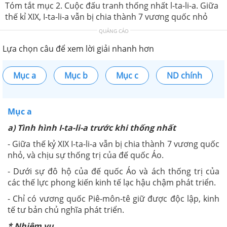
Tóm tắt mục 2. Cuộc đấu tranh thống nhất l-ta-li-a. Giữa
thế kỉ XIX, I-ta-li-a vẫn bị chia thành 7 vương quốc nhỏ
QUẢNG CÁO
Lựa chọn câu để xem lời giải nhanh hơn
Mục a
Mục b
Mục c
ND chính
Mục a
a) Tình hình I-ta-li-a trước khi thống nhất
- Giữa thế kỷ XIX I-ta-li-a vẫn bị chia thành 7 vương quốc
nhỏ, và chịu sự thống trị của đế quốc Áo.
- Dưới sự đô hộ của đế quốc Áo và ách thống trị của
các thế lực phong kiến kinh tế lạc hậu chậm phát triển.
- Chỉ có vương quốc Piê-môn-tê giữ được độc lập, kinh
tế tư bản chủ nghĩa phát triển.
* Nhiệm vụ