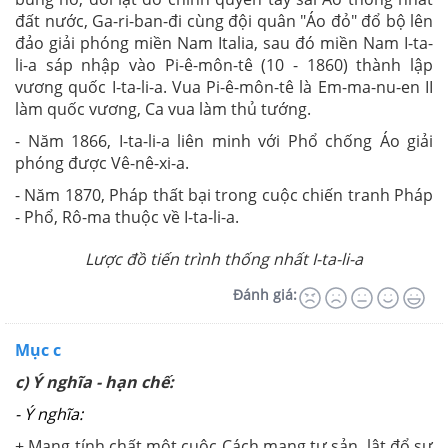
đất nước, Ga-ri-ban-đi cùng đội quân "Áo đỏ" đổ bộ lên
đảo giải phóng miền Nam Italia, sau đó miền Nam I-ta-
li-a sáp nhập vào Pi-ê-môn-tê (10 - 1860) thành lập
vương quốc I-ta-li-a. Vua Pi-ê-môn-tê là Em-ma-nu-en II
làm quốc vương, Ca vua làm thủ tướng.
- Năm 1866, I-ta-li-a liên minh với Phổ chống Áo giải
phóng được Vê-nê-xi-a.
- Năm 1870, Pháp thất bại trong cuộc chiến tranh Pháp
- Phổ, Rô-ma thuộc về I-ta-li-a.
Lược đồ tiến trình thống nhất I-ta-li-a
Đánh giá:
Mục c
c) Ý nghĩa - hạn chế:
- Ý nghĩa:
+ Mang tính chất một cuộc Cách mạng tư sản, lật đổ sự