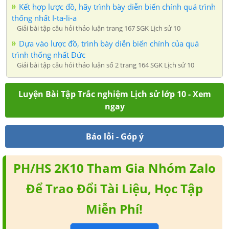
Kết hợp lược đồ, hãy trình bày diễn biến chính quá trình
thống nhất I-ta-li-a
Giải bài tập câu hỏi thảo luận trang 167 SGK Lịch sử 10
Dựa vào lược đồ, trình bày diễn biến chính của quá
trình thống nhất Đức
Giải bài tập câu hỏi thảo luận số 2 trang 164 SGK Lịch sử 10
Luyện Bài Tập Trắc nghiệm Lịch sử lớp 10 - Xem
ngay
Báo lỗi - Góp ý
PH/HS 2K10 Tham Gia Nhóm Zalo
Để Trao Đổi Tài Liệu, Học Tập
Miễn Phí!