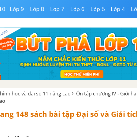
10
Lớp 9
Lớp 8
Lớp 7
Lớp 6
Lớp 5
Lớp 4
Lớ
 hình học và đại số 11 nâng cao
Ôn tập chương IV - Giới hạ
cao
ang 148 sách bài tập Đại số và Giải tíc