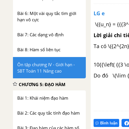
LG e
Bài 6: Một vài quy tắc tìm giới
hạn vô cực
\({u_n} = {{{3^
Lời giải chi ti
Bài 7: Các dạng vô định
Ta có \({2^{2n
Bài 8: Hàm số liên tục
\({u_n} = {{
10{{\left( {{3 \
Ôn tập chương IV - Giới hạn -
SBT Toán 11 Nâng cao
Do đó \(\lim {
CHƯƠNG 5: ĐẠO HÀM
Bài 1: Khái niệm đạo hàm
Bài 2: Các quy tắc tính đạo hàm
Bình luận
Bài 3: Đạo hàm của các hàm số