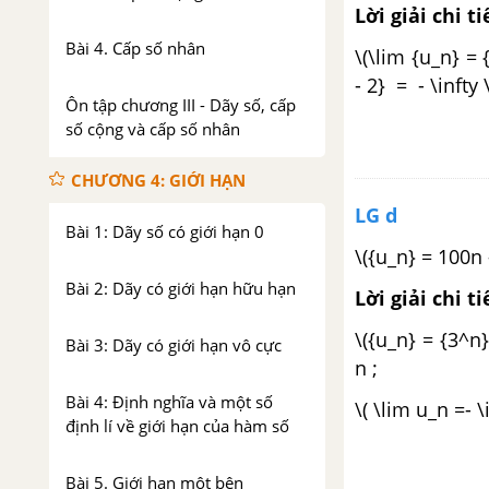
Lời giải chi ti
Bài 4. Cấp số nhân
\(\lim {u_n} =
- 2} = - \infty \
Ôn tập chương III - Dãy số, cấp
số cộng và cấp số nhân
CHƯƠNG 4: GIỚI HẠN
LG d
Bài 1: Dãy số có giới hạn 0
\({u_n} = 100n 
Bài 2: Dãy có giới hạn hữu hạn
Lời giải chi ti
\({u_n} = {3^n}\
Bài 3: Dãy có giới hạn vô cực
n ;
Bài 4: Định nghĩa và một số
\( \lim u_n =- \i
định lí về giới hạn của hàm số
Bài 5. Giới hạn một bên