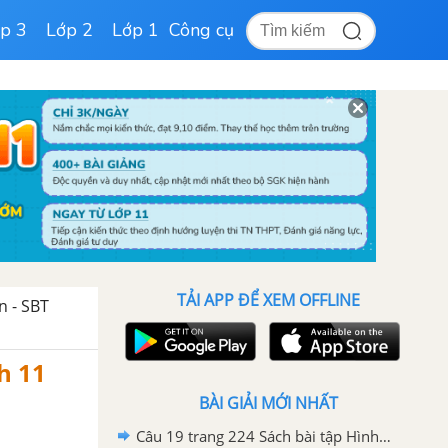
p 3
Lớp 2
Lớp 1
Công cụ
TẢI APP ĐỂ XEM OFFLINE
n - SBT
h 11
BÀI GIẢI MỚI NHẤT
Câu 19 trang 224 Sách bài tập Hình học 11 Nâng cao