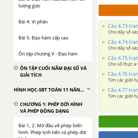
lượng giác
Bài 4: Vi phân
Câu 4.73 tran
Cho dãy số xá
Bài 5: Đạo hàm cấp cao
Câu 4.74 tran
Cho dãy số xá
Ôn tập chương V - Đạo hàm
Câu 4.75 tran
Cho số thực a 
ÔN TẬP CUỐI NĂM ĐẠI SỐ VÀ
Câu 4.76 tran
GIẢI TÍCH
Tìm các giới h
Câu 4.77 tran
HÌNH HỌC-SBT TOÁN 11 NÂNG CAO
Tìm các giới h
CHƯƠNG 1: PHÉP DỜI HÌNH
VÀ PHÉP ĐỒNG DẠNG
Bài 1, 2: Mở đầu về phép biến
hình. Phép tịnh tiến và phép dời