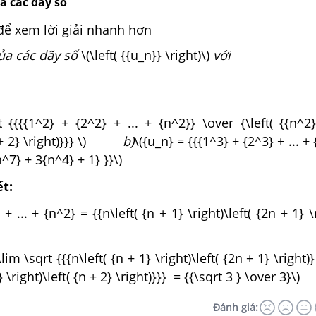
a các dãy số
để xem lời giải nhanh hơn
của các dãy số
\(\left( {{u_n}} \right)\)
với
t {{{{1^2} + {2^2} + ... + {n^2}} \over {\left( {{n^2
+ 2} \right)}}} \)
b)
\({u_n} = {{{1^3} + {2^3} + ... +
n^7} + 3{n^4} + 1} }}\)
ết:
+ ... + {n^2} = {{n\left( {n + 1} \right)\left( {2n + 1} \
lim \sqrt {{{n\left( {n + 1} \right)\left( {2n + 1} \right)
} \right)\left( {n + 2} \right)}}} = {{\sqrt 3 } \over 3}\)
Đánh giá: