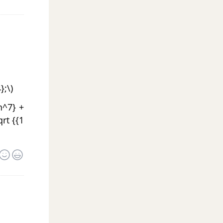
};\)
{n^7} +
qrt {{1