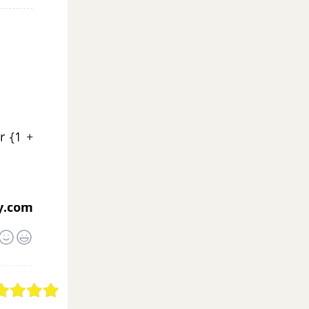
 {1 +
y.com