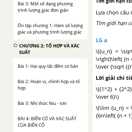
Tìm giới hạn củ
Bài 3: Một số dạng phương
trình lượng giác đơn giản
Lựa chọn câu 
Tìm giới hạn 
Ôn tập chương 1: Hàm số lượng
giác và phương trình lượng giác
LG a
CHƯƠNG 2: TỔ HỢP VÀ XÁC
\({u_n} = \sqr
SUẤT
\right)\left( {n 
\over {\sqrt {{
Bài 1: Hai quy tắc đếm cơ bản
Lời giải chi ti
Bài 2: Hoán vị, chỉnh hợp và tổ
hợp
\({1^2} + {2^2} 
\over 6}\)
Bài 3: Nhị thức Niu - tơn
\(\lim {u_n} = \
{6n\left( {n + 1
BÀI 4: BIẾN CỐ VÀ XÁC SUẤT
CỦA BIẾN CỐ