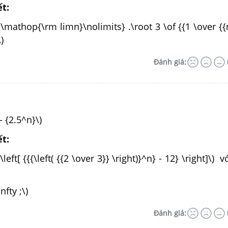
ết:
 {\mathop{\rm limn}\nolimits} .\root 3 \of {{1 \over {{
)
Đánh giá:
- {2.5^n}\)
ết:
left[ {{{\left( {{2 \over 3}} \right)}^n} - 12} \right]\) 
nfty ;\)
Đánh giá: