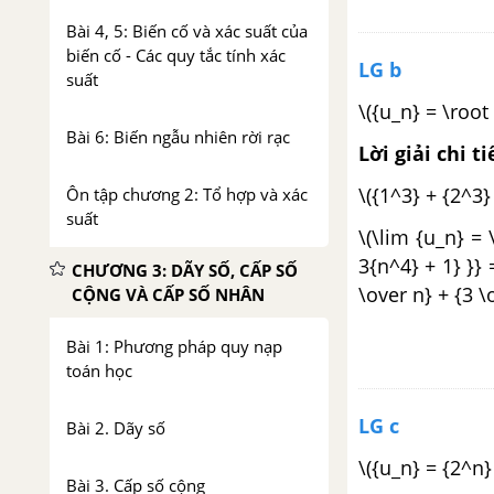
Bài 4, 5: Biến cố và xác suất của
biến cố - Các quy tắc tính xác
LG b
suất
\({u_n} = \root 
Bài 6: Biến ngẫu nhiên rời rạc
Lời giải chi ti
\({1^3} + {2^3} 
Ôn tập chương 2: Tổ hợp và xác
suất
\(\lim {u_n} = 
3{n^4} + 1} }} =
CHƯƠNG 3: DÃY SỐ, CẤP SỐ
\over n} + {3 \
CỘNG VÀ CẤP SỐ NHÂN
Bài 1: Phương pháp quy nạp
toán học
LG c
Bài 2. Dãy số
\({u_n} = {2^n} 
Bài 3. Cấp số cộng