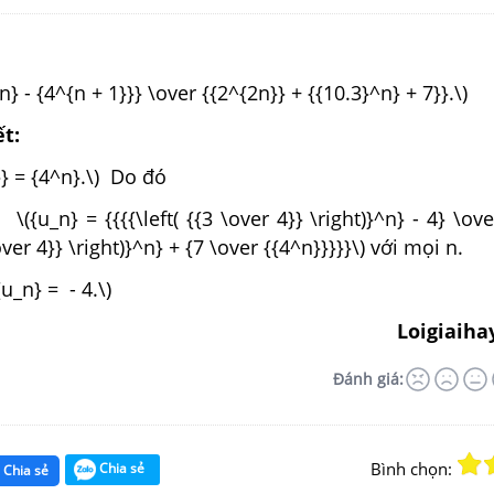
n} - {4^{n + 1}}} \over {{2^{2n}} + {{10.3}^n} + 7}}.\)
ết:
}} = {4^n}.\) Do đó
{{\left( {{3 \over 4}} \right)}^n} - 4} \over
over 4}} \right)}^n} + {7 \over {{4^n}}}}}\) với mọi n.
u_n} = - 4.\)
Loigiaiha
Đánh giá:
Bình chọn:
Chia sẻ
Chia sẻ