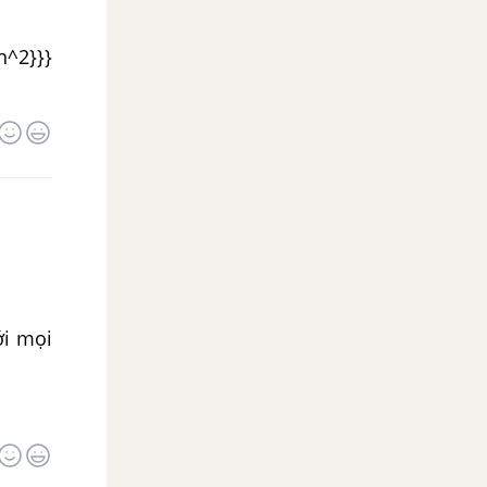
n^2}}}
với mọi