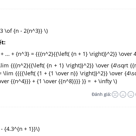
3 \of {n - 2{n^3}} \)
ết:
+ ... + {n^3} = {{{n^2}{{\left( {n + 1} \right)}^2}} \over 4
\lim {{{n^2}{{\left( {n + 1} \right)}^2}} \over {4\sqrt {
 \lim {{{{\left( {1 + {1 \over n}} \right)}^2}} \over {4\s
over {{n^4}}} + {1 \over {{n^8}}}} }} = + \infty \)
Đánh giá:
- {4.3^{n + 1}}\)