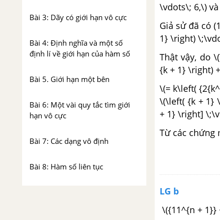
\vdots\; 6,\) và
Bài 3: Dãy có giới hạn vô cực
Giả sử đã có (1)
1} \right) \;\v
Bài 4: Định nghĩa và một số
định lí về giới hạn của hàm số
Thật vậy, do \(\
{k + 1} \right) +
Bài 5. Giới hạn một bên
\(= k\left( {2{
\(\left( {k + 1} 
Bài 6: Một vài quy tắc tìm giới
+ 1} \right] \;\
hạn vô cực
Từ các chứng m
Bài 7: Các dạng vô định
Bài 8: Hàm số liên tục
LG b
Ôn tập chương IV - Giới hạn -
SBT Toán 11 Nâng cao
\({11^{n + 1}} 