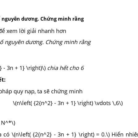
ố nguyên dương. Chứng minh rằng
để xem lời giải nhanh hơn
số nguyên dương. Chứng minh rằng
} - 3n + 1} \right)\)
chia hết cho 6
ết:
háp quy nạp, ta sẽ chứng minh
 {2{n^2} - 3n + 1} \right) \vdots \
 N^*\)
ta có \(n\left( {2{n^2} - 3n + 1} \right) = 0.\) Hiển nhiê