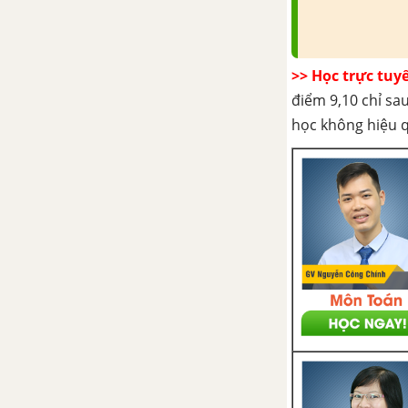
Bài 3: Đường thẳng song song
với mặt phẳng
Bài 4: Hai mặt phẳng song song
>> Học trực tuy
điểm 9,10 chỉ sau
Bài 5: Phép chiếu song song
học không hiệu 
Ôn tập chương II - Đường thẳng
và mặt phẳng trong không gian.
Quan hệ song song
CHƯƠNG 3. VECTƠ KHÔNG
GIAN. QUAN HỆ VUÔNG GÓC
Bài 1. Vectơ trong không gian.
Sự đồng phẳng của các vectơ
Bài 2, 3, 4: Hai đường thẳng
vuông góc. Đường thẳng vuông