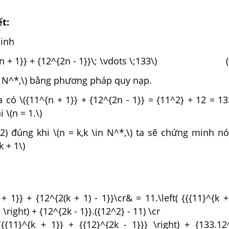
ết:
inh
^{n + 1}} + {12^{2n - 1}}\; \vdots \;133\) (
n N^*,\) bằng phương pháp quy nạp.
ta có \({11^{n + 1}} + {12^{2n - 1}} = {11^2} + 12 = 133
 \(n = 1.\)
2) đúng khi \(n = k,k \in N^*,\) ta sẽ chứng minh n
k + 1\)
+ 1}} + {12^{2(k + 1) - 1}}\cr& = 11.\left( {{{11}^{k +
 \right) + {12^{2k - 1}}.({12^2} - 11) \cr
{{{11}^{k + 1}} + {{12}^{2k - 1}}} \right) + {133.12