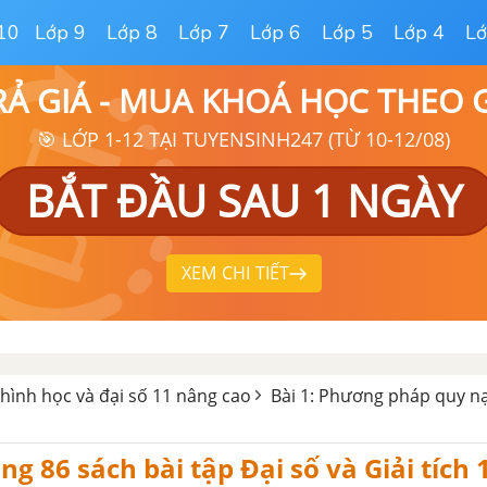
10
Lớp 9
Lớp 8
Lớp 7
Lớp 6
Lớp 5
Lớp 4
Lớ
RẢ GIÁ - MUA KHOÁ HỌC THEO
🎯 LỚP 1-12 TẠI TUYENSINH247 (TỪ 10-12/08)
BẮT ĐẦU SAU 1 NGÀY
XEM CHI TIẾT
 hình học và đại số 11 nâng cao
Bài 1: Phương pháp quy n
ang 86 sách bài tập Đại số và Giải tích