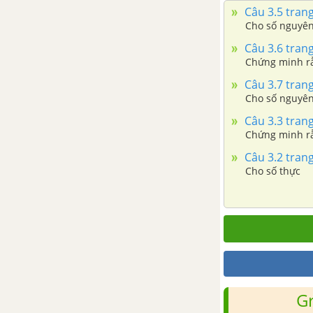
Câu 3.5 trang
Ôn tập chương 1: Phép dời hình
Cho số nguyên
và phép đồng dạng
Câu 3.6 trang
Chứng minh rằ
Bài tập trắc nghiệm chương 1 -
Câu 3.7 trang
Phép dời hình và phép đồng
Cho số nguyê
dạng
Câu 3.3 trang
CHƯƠNG 2: ĐƯỜNG THẲNG
Chứng minh rằ
VÀ MẶT PHẲNG TRONG
Câu 3.2 trang
KHÔNG GIAN. QUAN HỆ
Cho số thực
SONG SONG
Bài 1: Đại cương về đường
thẳng và mặt phẳng
Bài 2: Hai đường thẳng song
song
G