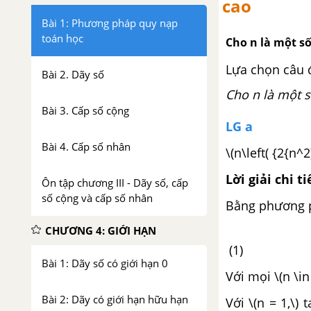
cao
Bài 1: Phương pháp quy nạp
toán học
Cho n là một s
Lựa chọn câu 
Bài 2. Dãy số
Cho n là một 
Bài 3. Cấp số cộng
LG a
Bài 4. Cấp số nhân
\(n\left( {2{n^2
Lời giải chi ti
Ôn tập chương III - Dãy số, cấp
số cộng và cấp số nhân
Bằng phương p
CHƯƠNG 4: GIỚI HẠN
\(n\left(
(1)
Bài 1: Dãy số có giới hạn 0
Với mọi \(n \in
Bài 2: Dãy có giới hạn hữu hạn
Với \(n = 1,\) 