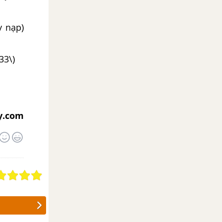
y nạp)
3\)
y.com