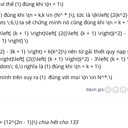
 vì thế (1) đúng khi \(n = 1\)
 đúng khi \(n = k,k \in {N^ * }\), tức là \(k\left( {2{k^2}
dots \;6,\) ta sẽ chứng minh nó cũng đúng khi \(n = k + 
left( {k + 1} \right)\left[ {2{{\left( {k + 1} \right)}^2} - 
 1} \right] \)
k^2} - 3k + 1} \right) + 6{k^2}\) nên từ gải thiết quy nạp
\right)\left[ {2{{\left( {k + 1} \right)}^2} - 3\left( {k + 1} 
vdots\; 6,\) nghĩa là (1) đúng khi \(n = k + 1\)
inh trên suy ra (1) đúng với mọi \(n \in N^*.\)
Đánh giá:
+ {12^{2n - 1}}\)
chia hết cho 133