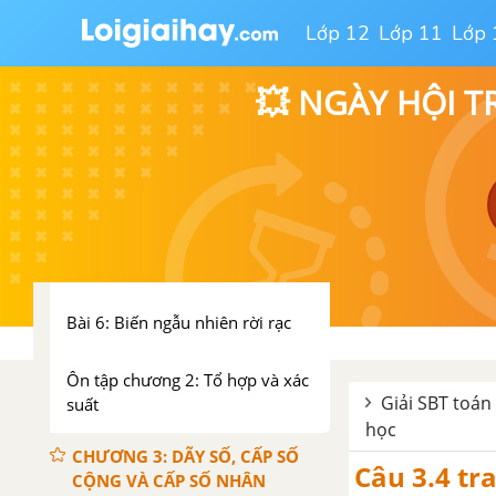
hợp
Lớp 12
Lớp 11
Lớp 
Bài 3: Nhị thức Niu - tơn
💥 NGÀY HỘI T
BÀI 4: BIẾN CỐ VÀ XÁC SUẤT
CỦA BIẾN CỐ
Bài 4, 5: Biến cố và xác suất của
biến cố - Các quy tắc tính xác
suất
Bài 6: Biến ngẫu nhiên rời rạc
Ôn tập chương 2: Tổ hợp và xác
Giải SBT toán
suất
học
CHƯƠNG 3: DÃY SỐ, CẤP SỐ
Câu 3.4 tr
CỘNG VÀ CẤP SỐ NHÂN