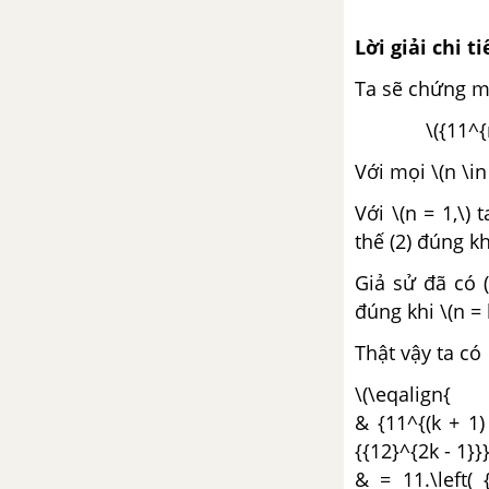
CHƯƠNG 5: ĐẠO HÀM
Lời giải chi ti
Bài 1: Khái niệm đạo hàm
Ta sẽ chứng m
Bài 2: Các quy tắc tính đạo hàm
\({11
Với mọi \(n \i
Bài 3: Đạo hàm của các hàm số
lượng giác
Với \(n = 1,\) 
thế (2) đúng khi
Bài 4: Vi phân
Giả sử đã có (
đúng khi \(n = 
Bài 5: Đạo hàm cấp cao
Thật vậy ta có
Ôn tập chương V - Đạo hàm
\(\eqalign{
& {11^{(k + 1) 
ÔN TẬP CUỐI NĂM ĐẠI SỐ VÀ
GIẢI TÍCH
{{12}^{2k - 1}}}
& = 11.\left( 