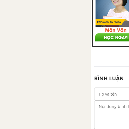
góc với mặt phẳng. Hai mặt
phẳng vuông góc
Bài 5: Khoảng cách
Ôn tập chương III. Vectơ trong
không gian. Quan hệ vuông góc
Bài tập trắc nghiệm chương III.
Vectơ trong không gian. Quan
hệ vuông góc.
BÌNH LUẬN
ÔN TẬP CUỐI NĂM - HÌNH
HỌC