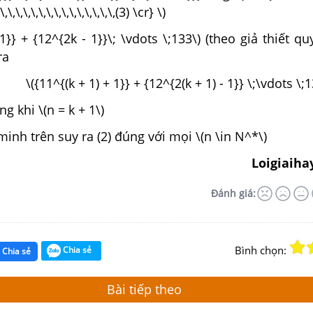
\,\,\,\,\,\,\,\,\,\,\,\,\,\,\,(3) \cr} \)
1}} + {12^{2k - 1}}\; \vdots \;133\) (theo giả thiết qu
ra
1) + 1}} + {12^{2(k + 1) - 1}} \;\vdots \;13
ng khi \(n = k + 1\)
inh trên suy ra (2) đúng với mọi \(n \in N^*\)
Loigiaiha
Đánh giá:
Bình chọn:
Chia sẻ
Chia sẻ
Bài tiếp theo