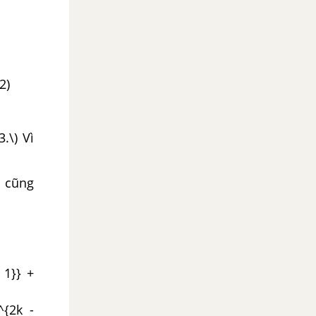
2)
.\) Vì
ó cũng
 1}} +
^{2k -