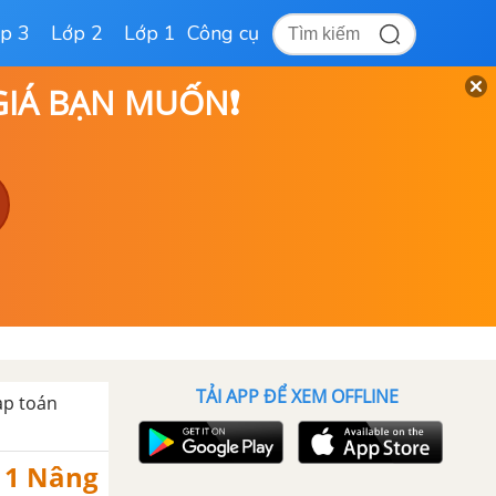
p 3
Lớp 2
Lớp 1
Công cụ
 GIÁ BẠN MUỐN❗
TẢI APP ĐỂ XEM OFFLINE
ạp toán
 11 Nâng