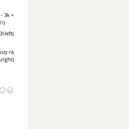
 - 3k +
1\)
3\left(
 suy ra
\right)