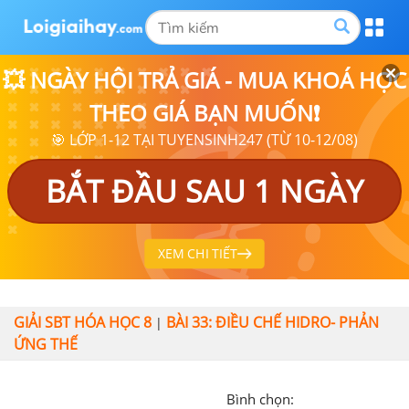
💥 NGÀY HỘI TRẢ GIÁ - MUA KHOÁ HỌC
THEO GIÁ BẠN MUỐN❗
🎯 LỚP 1-12 TẠI TUYENSINH247 (TỪ 10-12/08)
BẮT ĐẦU SAU 1 NGÀY
XEM CHI TIẾT
GIẢI SBT HÓA HỌC 8
BÀI 33: ĐIỀU CHẾ HIDRO- PHẢN
|
ỨNG THẾ
Bình chọn: