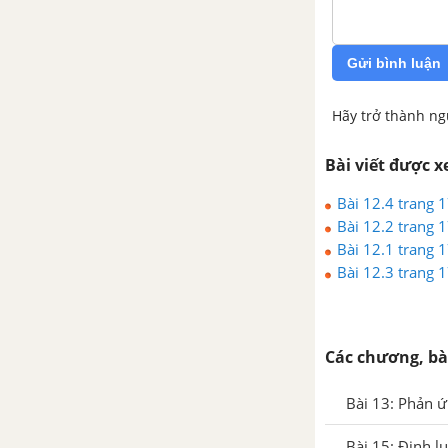
Bài 31: Tính chất của hidro
và ứng dụng
Gửi bình luận
Bài 32: Phản ứng oxi hóa -
khử
Hãy trở thành ng
Bài 33: Điều chế hidro- Phản
Bài viết được 
ứng thế
Bài 12.4 trang 
Bài 36: Nước
Bài 12.2 trang 
Bài 12.1 trang 
Bài 37: Axit -Bazo -Muối
Bài 12.3 trang 
Bài 38: Luyện tập chương 5 -
Hóa học 8
Các chương, bà
CHƯƠNG 6: DUNG DỊCH
Bài 13: Phản 
Bài 40: Dung dịch
Bài 15: Định l