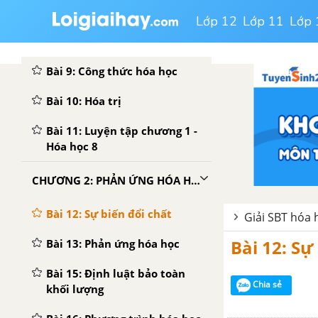
Phân tử
Lớp 12
Lớp 11
Lớp 
Bài 8: Luyện tập
Bài 9: Công thức hóa học
Bài 10: Hóa trị
Bài 11: Luyện tập chương 1 -
Hóa học 8
CHƯƠNG 2: PHẢN ỨNG HÓA HỌC
Bài 12: Sự biến đổi chất
Giải SBT hóa 
Bài 12: Sự
Bài 13: Phản ứng hóa học
Bài 15: Định luật bảo toàn
Chia sẻ
khối lượng