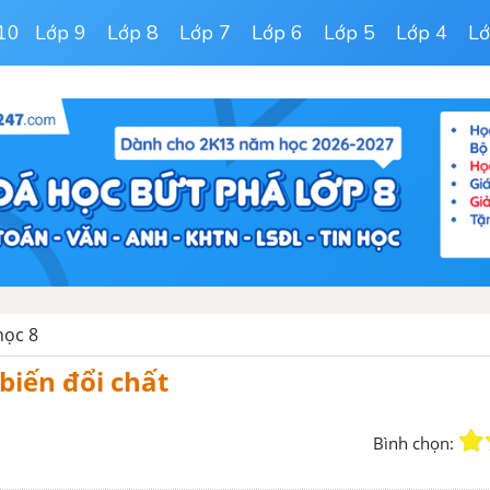
10
Lớp 9
Lớp 8
Lớp 7
Lớp 6
Lớp 5
Lớp 4
Lớ
học 8
 biến đổi chất
Bình chọn: