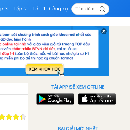
p 3
Lớp 2
Lớp 1
Công cụ
TẢI APP ĐỂ XEM OFFLINE
BÀI GIẢI MỚI NHẤT