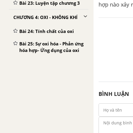
Bài 23: Luyện tập chương 3
hợp nào xảy r
a) Khi mở nút 
CHƯƠNG 4: OXI - KHÔNG KHÍ
Bài 24: Tính chất của oxi
Bài 25: Sự oxi hóa - Phản ứng
hóa hợp- Ứng dụng của oxi
Bài 26: Oxit
Bài 27: Điều chế oxi- phản
ứng phân hủy
BÌNH LUẬN
Bài 28: Không khí- Sự cháy
Bài 29: Luyện tập chương 4 -
Hóa học 8
CHƯƠNG 5: HIĐRO - NƯỚC