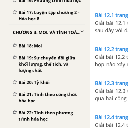
Bài 16: Phương trình hóa học
Bài 17: Luyện tập chương 2 -
Bài 12.1 tran
Hóa học 8
Giải bài 12.1
sau đây với đ
CHƯƠNG 3: MOL VÀ TÍNH TOÁN HÓA HỌC
học, vật lí, trạ
Bài 18: Mol
Bài 12.2 tran
Giải bài 12.2
Bài 19: Sự chuyển đổi giữa
hợp nào xảy 
khối lượng, thể tích, và
lượng chất
lí...
Bài 20: Tỷ khối
Bài 12.3 tran
Giải bài 12.3
Bài 21: Tính theo công thức
qua hai công 
hóa học
được đập thà
Bài 22: Tính theo phương
Bài 12.4 tran
trình hóa học
Giải bài 12.4