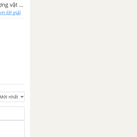
ng vật lí.
m lời giải