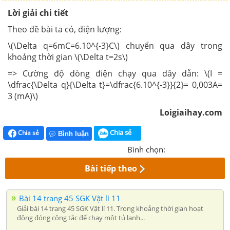
Lời giải chi tiết
Theo đề bài ta có, điện lượng:
\(\Delta q=6mC=6.10^{-3}C\) chuyển qua dây trong
khoảng thời gian \(\Delta t=2s\)
=> Cường độ dòng điện chạy qua dây dẫn: \(I =
\dfrac{\Delta q}{\Delta t}=\dfrac{6.10^{-3}}{2}= 0,003A=
3 (mA)\)
Loigiaihay.com
Chia sẻ
Chia sẻ
Bình luận
Bình chọn:
Bài tiếp theo
Bài 14 trang 45 SGK Vật lí 11
Giải bài 14 trang 45 SGK Vật lí 11. Trong khoảng thời gian hoạt
động đóng công tắc để chạy một tủ lạnh...