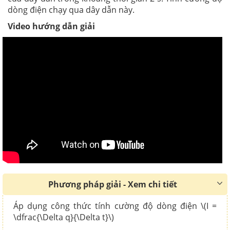
dòng điện chạy qua dây dẫn này.
Video hướng dẫn giải
Phương pháp giải - Xem chi tiết
Áp dụng công thức tính cường độ dòng điện \(I =
\dfrac{\Delta q}{\Delta t}\)