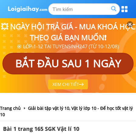
💥 NGÀY HỘI TRẢ GIÁ - MUA KHOÁ HỌC
THEO GIÁ BẠN MUỐN❗
🎯 LỚP 1-12 TẠI TUYENSINH247 (TỪ 10-12/08)
BẮT ĐẦU SAU 1 NGÀY
XEM CHI TIẾT
Trang chủ
Giải bài tập vật lý 10, Vật lý lớp 10 - Để học tốt vật lý
10
Bài 1 trang 165 SGK Vật lí 10