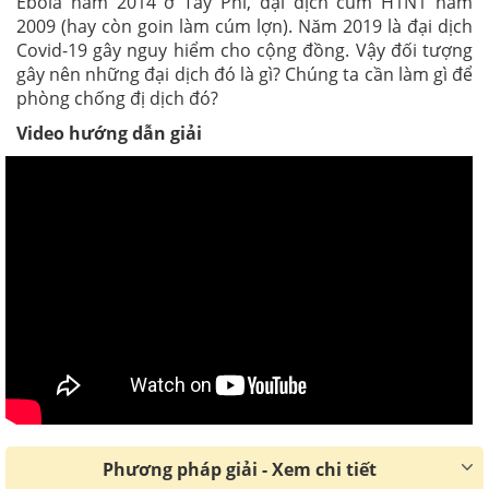
Ebola năm 2014 ở Tây Phi, đại dịch cúm H1N1 năm
2009 (hay còn goin làm cúm lợn). Năm 2019 là đại dịch
Covid-19 gây nguy hiểm cho cộng đồng. Vậy đối tượng
gây nên những đại dịch đó là gì? Chúng ta cần làm gì để
phòng chống đị dịch đó?
Video hướng dẫn giải
Phương pháp giải - Xem chi tiết