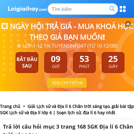
💥 NGÀY HỘI TRẢ GIÁ - MUA KHOÁ HỌC
THEO GIÁ BẠN MUỐN❗
🎯 LỚP 1-12 TẠI TUYENSINH247 (TỪ 10-12/08)
09
53
25
BẮT ĐẦU
SAU
GIỜ
PHÚT
GIÂY
XEM CHI TIẾT
Trang chủ
Giải Lịch sử và Địa lí 6 Chân trời sáng tạo, giải bài tập
SGK Lịch sử và Địa lí lớp 6 | Soạn lịch sử, địa lí 6 hay nhất
Trả lời câu hỏi mục 3 trang 168 SGK Địa lí 6 Chân