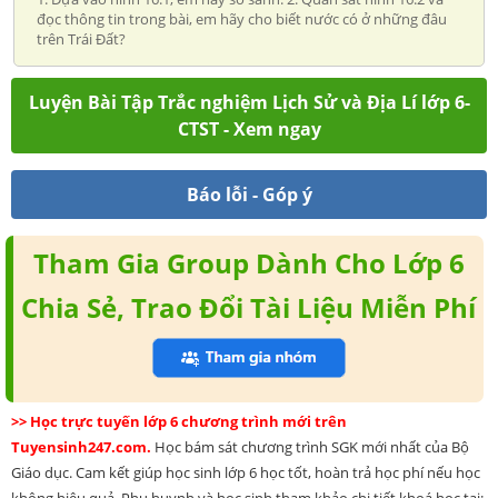
đọc thông tin trong bài, em hãy cho biết nước có ở những đâu
trên Trái Đất?
Luyện Bài Tập Trắc nghiệm Lịch Sử và Địa Lí lớp 6-
CTST - Xem ngay
Báo lỗi - Góp ý
Tham Gia Group Dành Cho Lớp 6
Chia Sẻ, Trao Đổi Tài Liệu Miễn Phí
>> Học trực tuyến lớp 6 chương trình mới trên
Tuyensinh247.com.
Học bám sát chương trình SGK mới nhất của Bộ
Giáo dục. Cam kết giúp học sinh lớp 6 học tốt, hoàn trả học phí nếu học
không hiệu quả. Phụ huynh và học sinh tham khảo chi tiết khoá học tại: