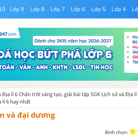
10
Lớp 9
Lớp 8
Lớp 7
Lớp 6
Lớp 5
Lớp 4
Lớ
 Địa lí 6 Chân trời sáng tạo, giải bài tập SGK Lịch sử và Địa lí
a lí 6 hay nhất
ển và đại dương
Bình chọn: