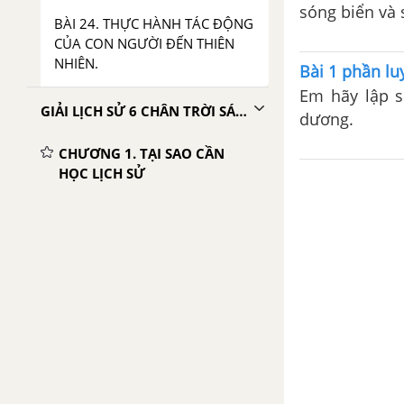
sóng biển và 
BÀI 24. THỰC HÀNH TÁC ĐỘNG
2. Đọc thông 
CỦA CON NGƯỜI ĐẾN THIÊN
18.4 và kiến 
NHIÊN.
Bài 1 phần lu
Cho biết hướn
Em hãy lập s
GIẢI LỊCH SỬ 6 CHÂN TRỜI SÁNG TẠO
dương.
CHƯƠNG 1. TẠI SAO CẦN
HỌC LỊCH SỬ
BÀI 1. LỊCH SỬ LÀ GÌ?
BÀI 2. THỜI GIAN TRONG LỊCH
SỬ
CHƯƠNG 2. THỜI KÌ NGUYÊN
THỦY
BÀI 3. NGUỒN GỐC LOÀI