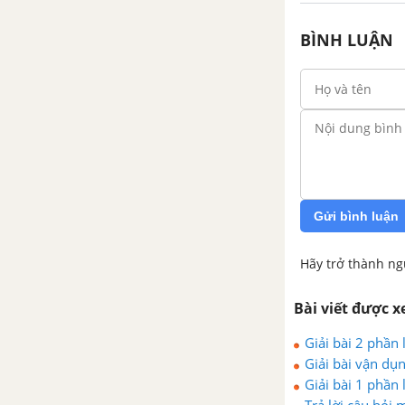
BÀI 10. HY LẠP CỔ ĐẠI
BÌNH LUẬN
BÀI 11. LA MÃ CỔ ĐẠI
CHƯƠNG 4. ĐÔNG NAM Á TỪ
NHỮNG THẾ KỈ TIẾP GIÁP
CÔNG NGUYÊN ĐẾN THẾ KỈ X
BÀI 12. CÁC VƯƠNG QUỐC Ở
ĐÔNG NAM Á TRƯỚC THẾ KỈ X
Gửi bình luận
BÀI 13. GIAO LƯU THƯƠNG
Hãy trở thành ng
MẠI VÀ VĂN HÓA Ở ĐÔNG
NAM Á TỪ ĐẦU CÔNG NGUYÊN
Bài viết được 
ĐẾN THẾ KỈ X
Giải bài 2 phần 
Giải bài vận dụn
CHƯƠNG 5. VIỆT NAM TỪ
Giải bài 1 phần 
KHOẢNG THẾ KỈ VII TRƯỚC
Trả lời câu hỏi 