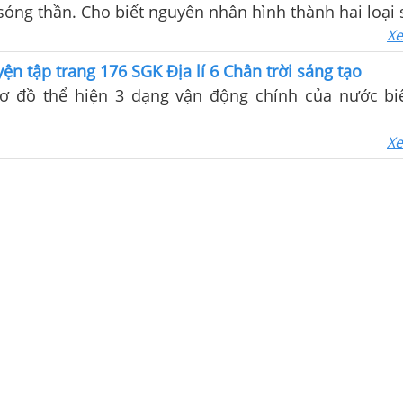
sóng thần. Cho biết nguyên nhân hình thành hai loại 
tin trong bài và quan sát hình 18.3, em hãy: 3. Dựa
Xe
thức đã học, em hãy kể tên các dòng biển trong các đ
yện tập trang 176 SGK Địa lí 6 Chân trời sáng tạo
g chảy của các dòng biển nóng, dòng biển lạnh.
ơ đồ thể hiện 3 dạng vận động chính của nước bi
Xe