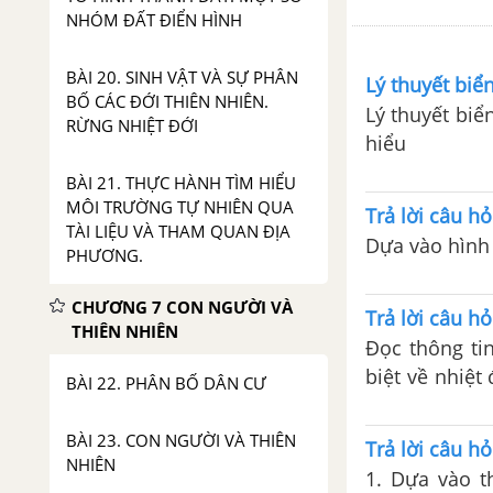
NHÓM ĐẤT ĐIỂN HÌNH
BÀI 20. SINH VẬT VÀ SỰ PHÂN
Lý thuyết biể
BỐ CÁC ĐỚI THIÊN NHIÊN.
Lý thuyết biể
RỪNG NHIỆT ĐỚI
hiểu
BÀI 21. THỰC HÀNH TÌM HIỂU
MÔI TRƯỜNG TỰ NHIÊN QUA
Trả lời câu hỏ
TÀI LIỆU VÀ THAM QUAN ĐỊA
Dựa vào hình 
PHƯƠNG.
CHƯƠNG 7 CON NGƯỜI VÀ
Trả lời câu hỏ
THIÊN NHIÊN
Đọc thông tin
biệt về nhiệt
BÀI 22. PHÂN BỐ DÂN CƯ
Giải thích tại
BÀI 23. CON NGƯỜI VÀ THIÊN
Trả lời câu hỏ
NHIÊN
1. Dựa vào t