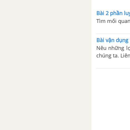
NGƯỜI
Bài 2 phần lu
BÀI 4. XÃ HỘI NGUYÊN THỦY
Tìm mối quan 
BÀI 5. SỰ CHUYỂN BIẾN TỪ XÃ
HỘI NGUYÊN THỦY SANG XÃ
Bài vận dụng 
HỘI CÓ GIAI CẤP
Nêu những lợi
chúng ta. Liê
CHƯƠNG 3. XÃ HỘI CỔ ĐẠI
BÀI 6. AI CẬP CỔ ĐẠI CỔ ĐẠI
BÀI 7. LƯỠNG HÀ CỔ ĐẠI
BÀI 8. ẤN ĐỘ CỔ ĐẠI
BÀI 9. TRUNG QUỐC TỪ THỜI
CỔ ĐẠI ĐẾN THẾ KỈ VII