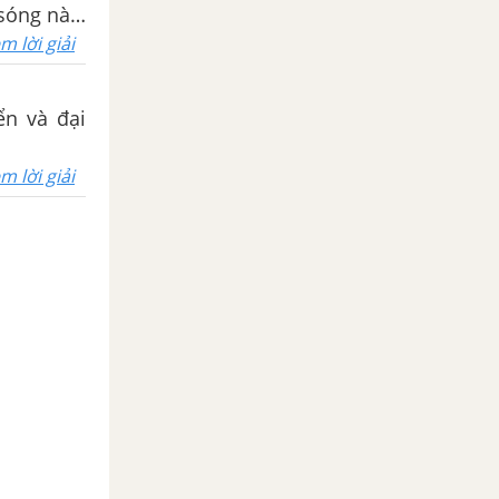
sóng này.
 vào hình
m lời giải
ại dương.
ển và đại
m lời giải