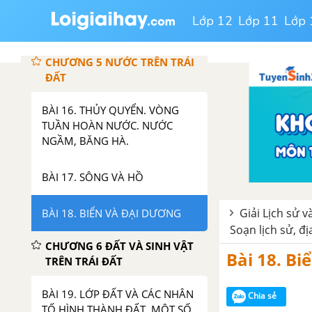
BIỂU ĐỒ NHIỆT ĐỘ VÀ LƯỢNG
Lớp 12
Lớp 11
Lớp 
MƯA.
CHƯƠNG 5 NƯỚC TRÊN TRÁI
ĐẤT
BÀI 16. THỦY QUYỂN. VÒNG
TUẦN HOÀN NƯỚC. NƯỚC
NGẦM, BĂNG HÀ.
BÀI 17. SÔNG VÀ HỒ
Giải Lịch sử và
BÀI 18. BIỂN VÀ ĐẠI DƯƠNG
Soạn lịch sử, đị
CHƯƠNG 6 ĐẤT VÀ SINH VẬT
Bài 18. Bi
TRÊN TRÁI ĐẤT
BÀI 19. LỚP ĐẤT VÀ CÁC NHÂN
Chia sẻ
TỐ HÌNH THÀNH ĐẤT. MỘT SỐ