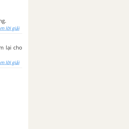
ng.
m lời giải
m lại cho
m lời giải