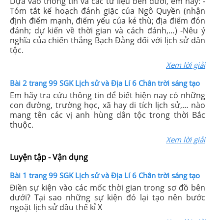
Dựa vào thông tin và các tư liệu bên dưới, em hãy: -
Tóm tắt kế hoạch đánh giặc của Ngô Quyền (nhận
định điểm mạnh, điểm yếu của kẻ thù; địa điểm đón
đánh; dự kiến về thời gian và cách đánh,…) -Nêu ý
nghĩa của chiến thắng Bạch Đằng đối với lịch sử dân
tộc.
Xem lời giải
Bài 2 trang 99 SGK Lịch sử và Địa Lí 6 Chân trời sáng tạo
Em hãy tra cứu thông tin để biết hiện nay có những
con đường, trường học, xã hay di tích lịch sử,… nào
mang tên các vị anh hùng dân tộc trong thời Bắc
thuộc.
Xem lời giải
Luyện tập - Vận dụng
Bài 1 trang 99 SGK Lịch sử và Địa Lí 6 Chân trời sáng tạo
Điền sự kiện vào các mốc thời gian trong sơ đồ bên
dưới? Tại sao những sự kiện đó lại tạo nên bước
ngoặt lịch sử đầu thế kỉ X