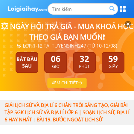
💥 NGÀY HỘI TRẢ GIÁ - MUA KHOÁ HỌC
THEO GIÁ BẠN MUỐN❗
🎯 LỚP 1-12 TẠI TUYENSINH247 (TỪ 10-12/08)
06
32
58
BẮT ĐẦU
SAU
GIỜ
PHÚT
GIÂY
XEM CHI TIẾT
GIẢI LỊCH SỬ VÀ ĐỊA LÍ 6 CHÂN TRỜI SÁNG TẠO, GIẢI BÀI
TẬP SGK LỊCH SỬ VÀ ĐỊA LÍ LỚP 6 | SOẠN LỊCH SỬ, ĐỊA LÍ
6 HAY NHẤT
BÀI 19. BƯỚC NGOẶT LỊCH SỬ
|