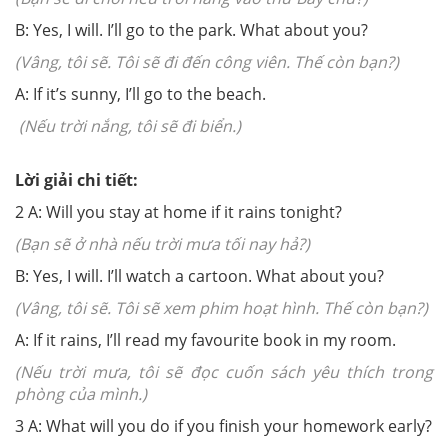
B: Yes, I will. I’ll go to the park. What about you?
(Vâng, tôi sẽ. Tôi sẽ đi đến công viên. Thế còn bạn?)
A: If it’s sunny, I’ll go to the beach.
(Nếu trời nắng, tôi sẽ đi biển.)
Lời giải chi tiết:
2
A: Will you stay at home if it rains tonight?
(Bạn sẽ ở nhà nếu trời mưa tối nay hả?)
B: Yes, I will. I’ll watch a cartoon. What about you?
(Vâng, tôi sẽ. Tôi sẽ xem phim hoạt hình. Thế còn bạn?)
A: If it rains, I’ll read my favourite book in my room.
(Nếu trời mưa, tôi sẽ đọc cuốn sách yêu thích trong
phòng của mình.)
3
A: What will you do if you finish your homework early?