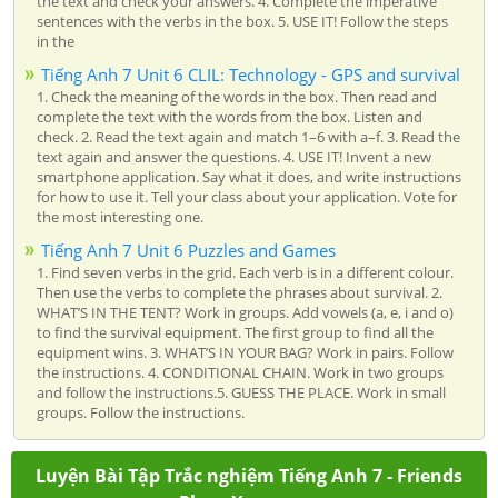
the text and check your answers. 4. Complete the imperative
sentences with the verbs in the box. 5. USE IT! Follow the steps
in the
Tiếng Anh 7 Unit 6 CLIL: Technology - GPS and survival
1. Check the meaning of the words in the box. Then read and
complete the text with the words from the box. Listen and
check. 2. Read the text again and match 1–6 with a–f. 3. Read the
text again and answer the questions. 4. USE IT! Invent a new
smartphone application. Say what it does, and write instructions
for how to use it. Tell your class about your application. Vote for
the most interesting one.
Tiếng Anh 7 Unit 6 Puzzles and Games
1. Find seven verbs in the grid. Each verb is in a different colour.
Then use the verbs to complete the phrases about survival. 2.
WHAT’S IN THE TENT? Work in groups. Add vowels (a, e, i and o)
to find the survival equipment. The first group to find all the
equipment wins. 3. WHAT’S IN YOUR BAG? Work in pairs. Follow
the instructions. 4. CONDITIONAL CHAIN. Work in two groups
and follow the instructions.5. GUESS THE PLACE. Work in small
groups. Follow the instructions.
Luyện Bài Tập Trắc nghiệm Tiếng Anh 7 - Friends