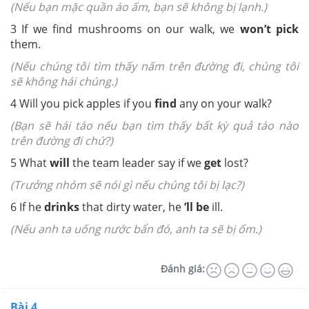
(Nếu bạn mặc quần áo ấm, bạn sẽ không bị lạnh.)
3
If we find mushrooms on our walk, we
won’t pick
them.
(Nếu chúng tôi tìm thấy nấm trên đường đi, chúng tôi
sẽ không hái chúng.)
4
Will you pick apples if you
find
any on your walk?
(Bạn sẽ hái táo nếu bạn tìm thấy bất kỳ quả táo nào
trên đường đi chứ?)
5
What
will
the team leader say if we
get
lost?
(Trưởng nhóm sẽ nói gì nếu chúng tôi bị lạc?)
6
If he
drinks
that dirty water, he
’ll be
ill.
(Nếu anh ta uống nước bẩn đó, anh ta sẽ bị ốm.)
Đánh giá:
Bài 4