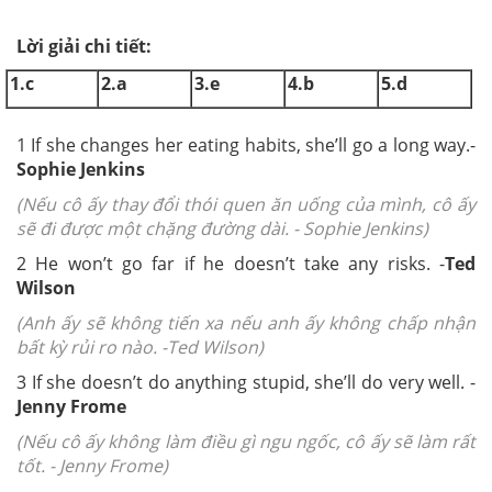
Lời giải chi tiết:
1.c
2.a
3.e
4.b
5.d
1
If she changes her eating habits, she’ll go a long way.-
Sophie Jenkins
(Nếu cô ấy thay đổi thói quen ăn uống của mình, cô ấy
sẽ đi được một chặng đường dài. - Sophie Jenkins)
2
He won’t go far if he doesn’t take any risks.
-
Ted
Wilson
(Anh ấy sẽ không tiến xa nếu anh ấy không chấp nhận
bất kỳ rủi ro nào. -Ted Wilson)
3
If she doesn’t do anything stupid, she’ll do very well. -
Jenny Frome
(Nếu cô ấy không làm điều gì ngu ngốc, cô ấy sẽ làm rất
tốt. - Jenny Frome)