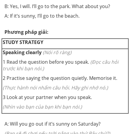
B: Yes, I will. I’ll go to the park. What about you?
A: If it’s sunny, I’ll go to the beach.
Phương pháp giải:
STUDY STRATEGY
Speaking clearly
(Nói rõ ràng)
1
Read the question before you speak.
(Đọc câu hỏi
trước khi bạn nói.)
2
Practise saying the question quietly. Memorise it.
(Thực hành nói nhẩm câu hỏi. Hãy ghi nhớ nó.)
3
Look at your partner when you speak.
(Nhìn vào bạn của bạn khi bạn nói.)
A: Will you go out if it’s sunny on Saturday?
(Bạn sẽ đi chơi nếu trời nắng vào thứ Bảy chứ?)