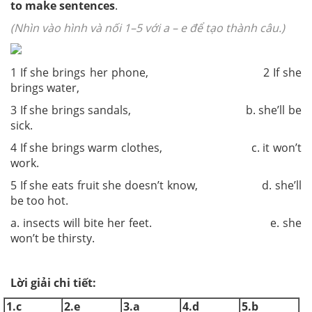
to make sentences
.
(Nhìn vào hình và nối 1–5 với a – e để tạo thành câu.)
1 If she brings her phone, 2 If she
brings water,
3 If she brings sandals,
b. she’ll be
sick.
4 If she brings warm clothes, c. it won’t
work.
5 If she eats fruit she doesn’t know,
d. she’ll
be too hot.
a. insects will bite her feet.
e. she
won’t be thirsty.
Lời giải chi tiết:
1.c
2.e
3.a
4.d
5.b