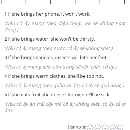
1 If she brings her phone, it won’t work.
(Nếu cô ấy mang theo điện thoại, nó sẽ không hoạt
động.)
2 If she brings water, she won’t be thirsty.
(Nếu cô ấy mang theo nước, cô ấy sẽ không khát.)
3 If she brings sandals, insects will bite her feet.
(Nếu cô ấy mang dép, côn trùng sẽ cắn chân cô ấy.)
4 If she brings warm clothes, she’ll be too hot.
(Nếu cô ấy mang theo quần áo ấm, cô ấy sẽ quá nóng.)
5 If she eats fruit she doesn’t know, she’ll be sick.
(Nếu cô ấy ăn trái cây mà cô ấy không biết, cô ấy sẽ bị
ốm.)
Đánh giá: