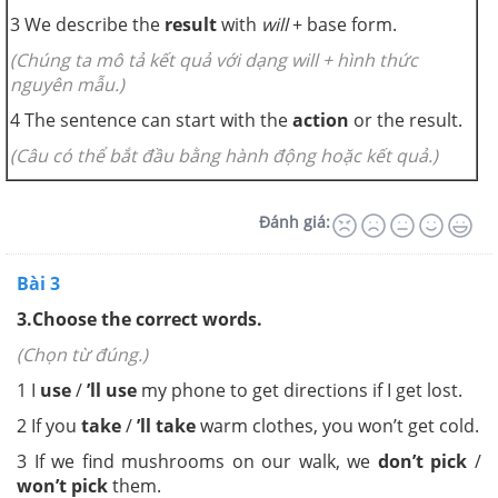
3
We describe the
result
with
will
+ base form.
(Chúng ta mô tả kết quả với dạng will + hình thức
nguyên mẫu.)
4
The sentence can start with the
action
or the result.
(Câu có thể bắt đầu bằng hành động hoặc kết quả.)
Đánh giá:
Bài 3
3.
Choose the correct words.
(Chọn từ đúng.)
1
I
use
/
’ll use
my phone to get directions if I get lost.
2
If you
take
/
’ll take
warm clothes, you won’t get cold.
3
If we find mushrooms on our walk, we
don’t pick
/
won’t pick
them.