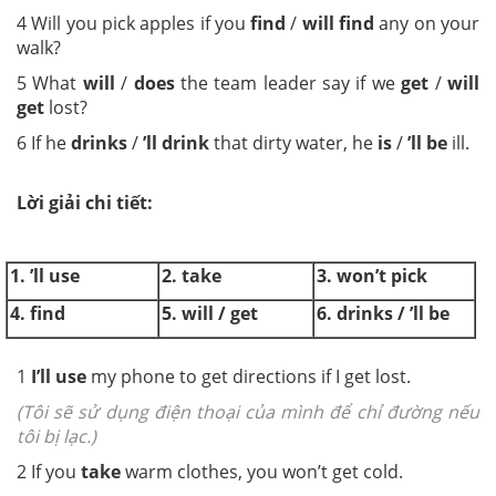
4
Will you pick apples if you
find
/
will find
any on your
walk?
5
What
will
/
does
the team leader say if we
get
/
will
get
lost?
6
If he
drinks
/
’ll drink
that dirty water, he
is
/
’ll be
ill.
Lời giải chi tiết:
1. ’ll use
2. take
3. won’t pick
4. find
5. will / get
6. drinks / ’ll be
1
I
’ll use
my phone to get directions if I get lost.
(Tôi sẽ sử dụng điện thoại của mình để chỉ đường nếu
tôi bị lạc.)
2
If you
take
warm clothes, you won’t get cold.