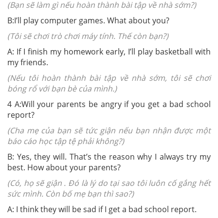
(Bạn sẽ làm gì nếu hoàn thành bài tập về nhà sớm?)
B:I’ll play computer games. What about you?
(Tôi sẽ chơi trò chơi máy tính. Thế còn bạn?)
A: If I finish my homework early, I’ll play basketball with
my friends.
(Nếu tôi hoàn thành bài tập về nhà sớm, tôi sẽ chơi
bóng rổ với bạn bè của mình.)
4
A:
Will your parents be angry if you get a bad school
report?
(Cha mẹ của bạn sẽ tức giận nếu bạn nhận được một
báo cáo học tập tệ phải không?)
B: Yes, they will. That’s the reason why I always try my
best. How about your parents?
(Có, họ sẽ giận . Đó là lý do tại sao tôi luôn cố gắng hết
sức mình. Còn bố mẹ bạn thì sao?)
A: I think they will be sad if I get a bad school report.