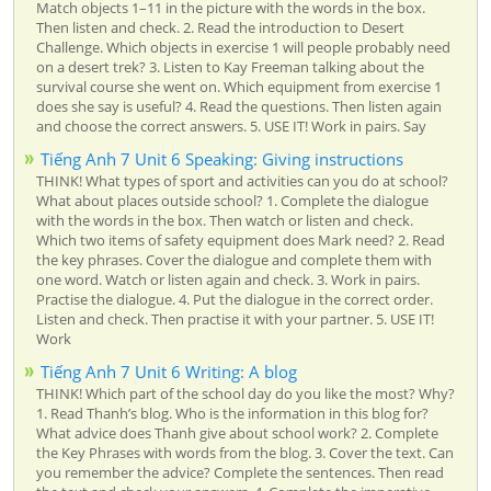
Match objects 1–11 in the picture with the words in the box.
Then listen and check. 2. Read the introduction to Desert
Challenge. Which objects in exercise 1 will people probably need
on a desert trek? 3. Listen to Kay Freeman talking about the
survival course she went on. Which equipment from exercise 1
does she say is useful? 4. Read the questions. Then listen again
and choose the correct answers. 5. USE IT! Work in pairs. Say
Tiếng Anh 7 Unit 6 Speaking: Giving instructions
THINK! What types of sport and activities can you do at school?
What about places outside school? 1. Complete the dialogue
with the words in the box. Then watch or listen and check.
Which two items of safety equipment does Mark need? 2. Read
the key phrases. Cover the dialogue and complete them with
one word. Watch or listen again and check. 3. Work in pairs.
Practise the dialogue. 4. Put the dialogue in the correct order.
Listen and check. Then practise it with your partner. 5. USE IT!
Work
Tiếng Anh 7 Unit 6 Writing: A blog
THINK! Which part of the school day do you like the most? Why?
1. Read Thanh’s blog. Who is the information in this blog for?
What advice does Thanh give about school work? 2. Complete
the Key Phrases with words from the blog. 3. Cover the text. Can
you remember the advice? Complete the sentences. Then read