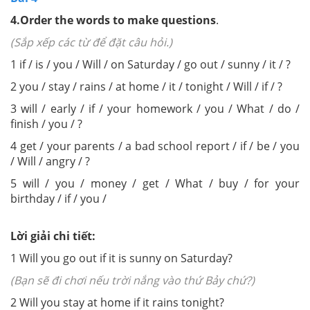
4.
Order the words to make questions
.
(Sắp xếp các từ để đặt câu hỏi.)
1
if / is / you / Will / on Saturday / go out / sunny / it / ?
2
you / stay / rains / at home / it / tonight / Will / if / ?
3
will / early / if / your homework / you / What / do /
finish / you / ?
4
get / your parents / a bad school report / if / be / you
/ Will / angry / ?
5
will / you / money / get / What / buy / for your
birthday / if / you /
Lời giải chi tiết:
1
Will you go out if it is sunny on Saturday?
(Bạn sẽ đi chơi nếu trời nắng vào thứ Bảy chứ?)
2
Will you stay at home if it rains tonight?