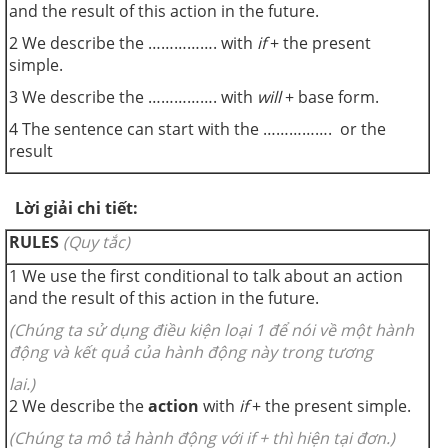
and the result of this action in the future.
2
We describe the ……………. with
if
+ the present
simple.
3
We describe the ……………. with
will
+ base form.
4
The sentence can start with the ……………. or the
result
Lời giải chi tiết:
RULES
(Quy tắc)
1
We use the first conditional to talk about an action
and the result of this action in the future.
(Chúng ta sử dụng điều kiện loại 1 để nói về một hành
động và kết quả của hành động này trong tương
lai.)
2
We describe the
action
with
if
+ the present simple.
(Chúng ta mô tả hành động với if + thì hiện tại đơn.)