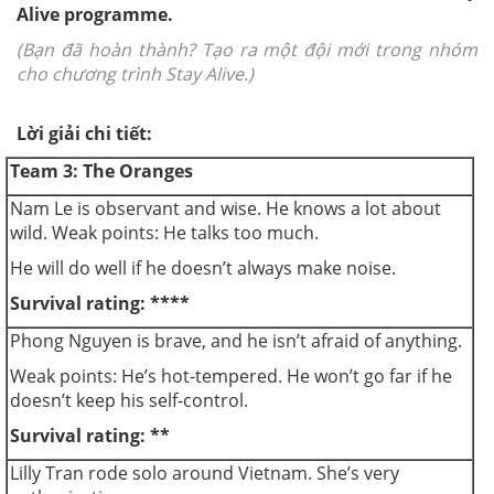
Alive
programme.
(Bạn đã hoàn thành? Tạo ra một đội mới trong nhóm
cho chương trình Stay Alive.)
Lời giải chi tiết:
Team 3: The Oranges
Nam Le is
observant
and
wise
. He knows a lot about
wild.
Weak points: He talks too much.
He will do well if he doesn’t always make noise.
Survival rating: ****
Phong Nguyen is brave
, and he isn’t afraid of anything.
Weak points: He’s hot-tempered.
He won’t go far if he
doesn’t keep his
self-control
.
Survival rating: **
Lilly Tran rode solo around Vietnam. She’s very