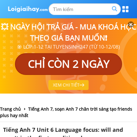
💥 NGÀY HỘI TRẢ GIÁ - MUA KHOÁ HỌC
THEO GIÁ BẠN MUỐN❗
🎯 LỚP 1-12 TẠI TUYENSINH247 (TỪ 10-12/08)
CHỈ CÒN 2 NGÀY
XEM CHI TIẾT
Trang chủ
Tiếng Anh 7, soạn Anh 7 chân trời sáng tạo friends
plus hay nhất
Tiếng Anh 7 Unit 6 Language focus: will and