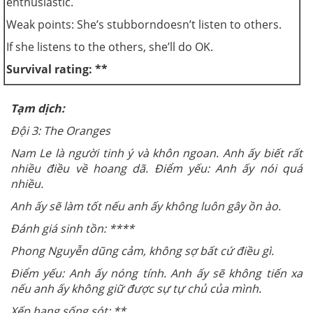
enthusiastic
.
Weak points: She’s
stubborn
doesn’t listen to others.
If she listens to the others, she’ll do OK
.
Survival rating: **
Tạm dịch:
Đội 3: The Oranges
Nam Le là người tinh ý và khôn ngoan. Anh ấy biết rất
nhiều điều về hoang dã. Điểm yếu: Anh ấy nói quá
nhiều.
Anh ấy sẽ làm tốt nếu anh ấy không luôn gây ồn ào.
Đánh giá sinh tồn: ****
Phong Nguyễn dũng cảm, không sợ bất cứ điều gì.
Điểm yếu: Anh ấy nóng tính. Anh ấy sẽ không tiến xa
nếu anh ấy không giữ được sự tự chủ của mình.
Xếp hạng sống sót: **