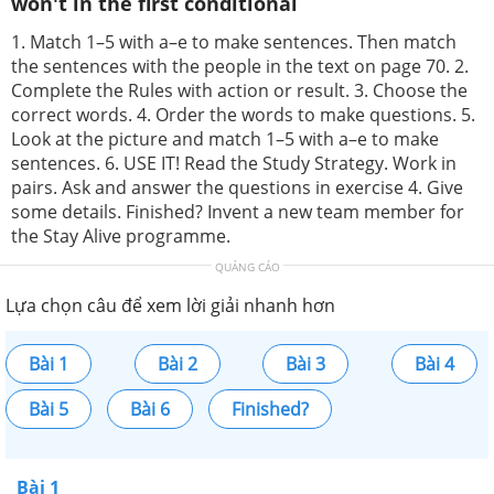
won't in the first conditional
1. Match 1–5 with a–e to make sentences. Then match
the sentences with the people in the text on page 70. 2.
Complete the Rules with action or result. 3. Choose the
correct words. 4. Order the words to make questions. 5.
Look at the picture and match 1–5 with a–e to make
sentences. 6. USE IT! Read the Study Strategy. Work in
pairs. Ask and answer the questions in exercise 4. Give
some details. Finished? Invent a new team member for
the Stay Alive programme.
QUẢNG CÁO
Lựa chọn câu để xem lời giải nhanh hơn
Bài 1
Bài 2
Bài 3
Bài 4
Bài 5
Bài 6
Finished?
Bài 1