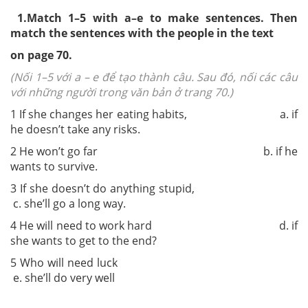
1.
Match 1–5 with a–e to make sentences. Then
match the sentences with the people in the text
on page 70.
(Nối 1–5 với a – e để tạo thành câu. Sau đó, nối các câu
với những người trong văn bản ở trang 70.)
1
If she changes her eating habits, a. if
he doesn’t take any risks.
2
He won’t go far b. if he
wants to survive.
3
If she doesn’t do anything stupid,
c. she’ll go a long way.
4
He will need to work hard d. if
she wants to get to the end?
5
Who will need luck
e. she’ll do very well