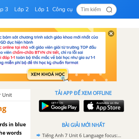
p 3
Lớp 2
Lớp 1
Công cụ
TẢI APP ĐỂ XEM OFFLINE
r Unit
ng
rds in blue
BÀI GIẢI MỚI NHẤT
the words
Tiếng Anh 7 Unit 6 Language focus: must and should