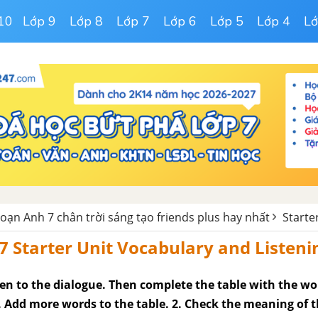
10
Lớp 9
Lớp 8
Lớp 7
Lớp 6
Lớp 5
Lớp 4
Lớ
soạn Anh 7 chân trời sáng tạo friends plus hay nhất
Starte
7 Starter Unit Vocabulary and Listeni
ten to the dialogue. Then complete the table with the wo
. Add more words to the table. 2. Check the meaning of 