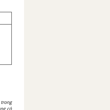
 trong
ông có