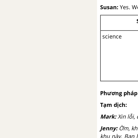
negative)
Susan:
Yes. We
Vocabulary and Listening: On
the phone
science
Language Focus: Present
continuous - questions
Speaking: Making plans over the
phone
Writing: A report on a survey
Phương pháp 
Culture: English is all around
Tạm dịch:
Mark:
Xin lỗi,
Puzzles and games
Jenny:
Ờm, khô
Progress Review 1
khu này. Bạn 