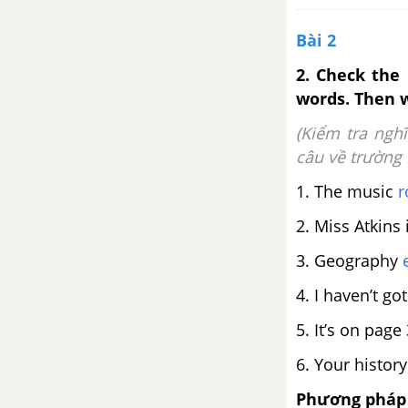
Vocabulary: Actions and
Bài 2
movement
2. Check the
words. Then w
Reading: A moment in time
(Kiểm tra ngh
Language Focus: Past
câu về trường 
continuous
1. The music
Vocabulary and Listening:
2. Miss Atkins
Adjectives and Adverbs
3. Geography
Past Continuous: questions -
4. I haven’t g
Past simple and past continuous
5. It’s on pag
Speaking: Expressing interest
6. Your histor
Writing: The story of a rescue
Phương pháp 