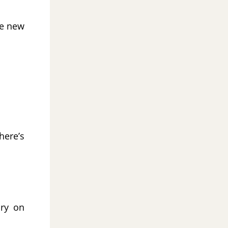
he new
here’s
ry on