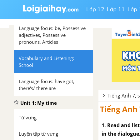
Lớp 12
Lớp 11
Lớp 
Vocabulary: Family
Language focus: be, Possessive
adjectives, Possessive
pronouns, Articles
Vocabulary and Listening:
School
Language focus: have got,
there's/ there are
Tiếng Anh 7, 
Unit 1: My time
Tiếng Anh 
Từ vựng
1. Read and lis
in the dialogue
Luyện tập từ vựng