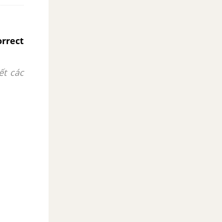
rrect
ết các