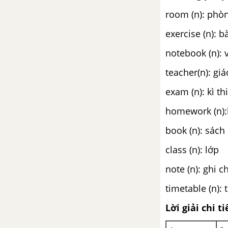
room (n): phò
CLIL: The history of animation
exercise (n): b
Puzzles and Games
notebook (n): 
Progress Review 2
teacher(n): giá
exam (n): kì thi
Progress review 2
homework (n):
Unit 5: Achieve
book (n): sách
Từ vựng
class (n): lớp
note (n): ghi c
Luyện tập từ vựng
timetable (n): 
Vocabulary: Units of
measurement
Lời giải chi ti