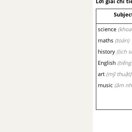
Lời giải chi ti
Language Focus: Past simple -
affirmative, negative and
Subjec
questions; regular and irregular
verbs
science
(khoa
Speaking: Your Weekend
maths
(toán)
history
(lịch s
Writing: A Special Event
English
(tiếng
Culture: Thanksgiving
art
(mỹ thuật)
Puzzles and games
music
(âm nh
Unit 4: In the picture
Từ vựng
Luyện tập từ vựng