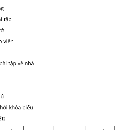
ng
ài tập
vở
o viên
bài tập về nhà
hú
thời khóa biểu
ết: