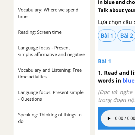
in blue and cho
Vocabulary: Where we spend
Talk about your
time
Lựa chọn câu 
Reading: Screen time
Bài 1
Bài 2
Language focus - Present
simple: affirmative and negative
Bài 1
Vocabulary and Listening: Free
1. Read and l
time activities
words in
blue
(Đọc và nghe 
Language focus: Present simple
- Questions
trong đoạn hội
Speaking: Thinking of things to
do