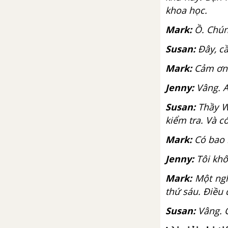
khoa học.
Progress Review 1
Mark:
Ồ. Chúng
Unit 3: The past
Susan:
Đây, cầ
Từ vựng
Mark:
Cảm ơn. 
Jenny:
Vâng. A
Luyện tập từ vựng
Susan:
Thầy Wa
Reading: Museum exhibits
kiểm tra. Và có
Mark:
Có bao n
Vocabulary: People and places
Jenny:
Tôi khô
Language focus: was, were;
Mark:
Một nghì
there was, there were
thứ sáu. Điều 
Vocabulary and listening
Susan:
Vâng. C