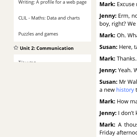
Writing: A profile for a web page
Mark:
Excuse m
Jenny:
Erm, no
CLIL - Maths: Data and charts
boy,
right? We
Puzzles and games
Mark:
Oh. Wha
Susan:
Here, ta
Unit 2: Communication
Mark:
Thanks.
Từ vựng
Jenny:
Yeah. W
Luyện tập từ vựng
Susan:
Mr Wald
a
new
history
t
Vocabulary: Communication
Mark:
How m
Reading: Emojis
Jenny:
I don’t 
Mark:
A thous
Language Focus: Present
Friday
afternoo
continuous (affirmative and