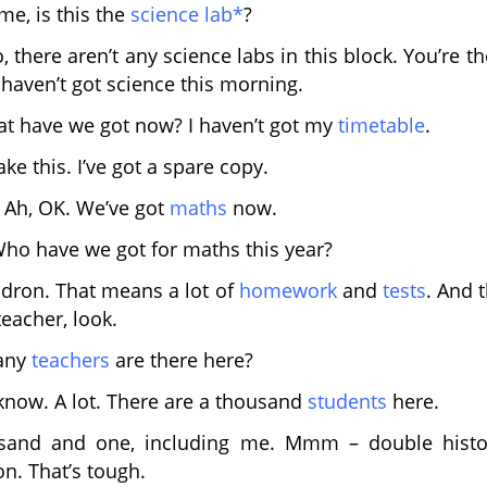
e, is this the
science lab*
?
, there aren’t any science
labs in this block. You’re t
 haven’t got science this morning.
t have we got now? I haven’t
got my
timetable
.
ke this. I’ve got a spare copy.
 Ah, OK. We’ve got
maths
now.
ho have we got for maths this
year?
ron. That means a lot of
homework
and
tests
. And t
eacher, look.
any
teachers
are there here?
know. A lot. There are a
thousand
students
here.
and and one, including me.
Mmm – double histo
n. That’s tough.