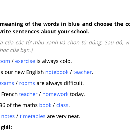
 meaning of the words in
blue
and choose the co
rite sentences about your school.
ĩa của các từ màu xanh và chọn từ đúng. Sau đó, vi
học của bạn.)
room
/
exercise
is always cold.
 is our new English
notebook
/
teacher
.
exams
/
rooms
are always
difficult.
ot French
teacher
/
homework
today.
e 36 of the maths
book
/
class
.
y
notes
/
timetables
are very
neat.
giải: