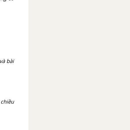
và bài
 chiều