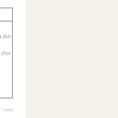
s
(bài
s
(học
- 1 lượt)