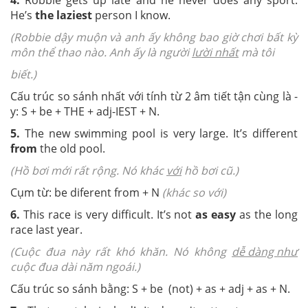
He’s
the
laziest
person I know.
(Robbie dậy muộn và anh ấy không bao giờ chơi bất kỳ
môn thể thao nào. Anh ấy là người
lười nhất
mà tôi
biết.)
Cấu trúc so sánh nhất với tính từ 2 âm tiết tận cùng là -
y: S + be + THE + adj-IEST + N.
5.
The new swimming pool is very large. It’s different
from
the old pool.
(Hồ bơi mới rất rộng. Nó khác
với
hồ bơi cũ.)
Cụm từ: be diferent from + N
(khác so với)
6.
This race is very difficult. It’s not
as easy
as the long
race last year.
(Cuộc đua này rất khó khăn. Nó không
dễ dàng như
cuộc đua dài năm ngoái.)
Cấu trúc so sánh bằng: S + be (not) + as + adj + as + N.