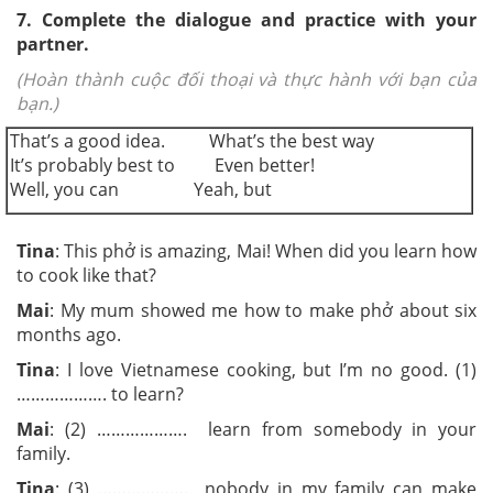
7.
Complete the dialogue and practice with your
partner.
(Hoàn thành cuộc đối thoại và thực hành với bạn của
bạn.)
That’s a good idea. What’s the best way
It’s probably best to Even better!
Well, you can Yeah, but
Tina
:
This phở is amazing, Mai! When did you learn how
to cook like that?
Mai
:
My mum showed me how to make phở about six
months ago.
Tina
:
I love Vietnamese cooking, but I’m no good. (1)
………………. to learn?
Mai
:
(2) ………………. learn from somebody in your
family.
Tina
:
(3) ………………. nobody in my family can make