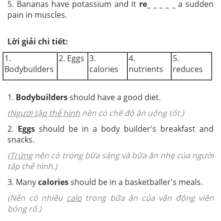
5. Bananas have potassium and it
re_ _ _ _ _
a sudden
pain in muscles.
Lời giải chi tiết:
1.
2. Eggs
3.
4.
5.
Bodybuilders
calories
nutrients
reduces
1.
Bodybuilders
should have a good diet.
(
Người tập thể hình
nên có chế độ ăn uống tốt.)
2.
Eggs
should be in a body builder's breakfast and
snacks.
(
Trứng
nên có trong bữa sáng và bữa ăn nhẹ của người
tập thể hình.)
3. Many
calories
should be in a basketballer's meals.
(Nên có nhiều
calo
trong bữa ăn của vận động viên
bóng rổ.)