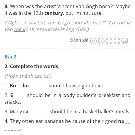
8.
‘When was the artist Vincent Van Gogh born?’ ‘Maybe
it was in the 19
th
century
, but I’m not sure.
("Nghệ sĩ Vincent Van Gogh sinh khi nào?" "Có thể là
vào
thế kỷ
19, nhưng tôi không chắc.)
Đánh giá:
Bài 2
2.
Complete the words
.
(Hoàn thành các từ.)
1.
Bo_ _ bu_ _ _ _ _ _
should have a good diet.
2.
E_ _ _
should be in a body builder's breakfast and
snacks.
3. Many
ca_ _ _ _ _
_
should be in a basketballer's meals.
4. They often eat bananas be cause of their good
nu_ _
_ _ _ _ _
.