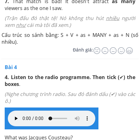
7.
That match is bad! It doesn't attract
as many
viewers as the one I saw.
(Trận đấu đó thật tệ! Nó không thu hút
nhiều
người
xem
như
cái mà tôi đã xem.)
Cấu trúc so sánh bằng: S + V + as + MANY + as + N (số
nhiều).
Đánh giá:
Bài 4
4.
Listen to the radio programme. Then tick (
✔
)
the
boxes
.
(Nghe chương trình radio. Sau đó đánh dấu (✔) vào các
ô.)
What was Jacques Cousteau?