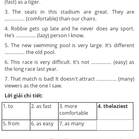
(fast) as a tiger.
3. The seats in this stadium are great. They are
…………… (comfortable) than our chairs.
4. Robbie gets up late and he never does any sport.
He’s …………… (lazy) person I know.
5. The new swimming pool is very large. It’s different
…………… the old pool.
6. This race is very difficult. It’s not …………… (easy) as
the long race last year.
7. That match is bad! It doesn't attract …………… (many)
viewers as the one I saw.
Lời giải chi tiết:
1. to
2. as fast
3. more
4. the
laziest
comfortable
5. from
6. as easy
7. as many