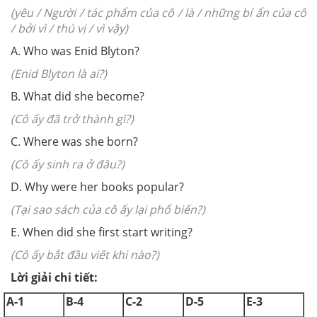
(yêu / Người / tác phẩm của cô / là / những bí ẩn của cô
/ bởi vì / thú vị / vì vậy)
A. Who was Enid Blyton?
(Enid Blyton là ai?)
B. What did she become?
(Cô ấy đã trở thành gì?)
C. Where was she born?
(Cô ấy sinh ra ở đâu?)
D. Why were her books popular?
(Tại sao sách của cô ấy lại phổ biến?)
E. When did she first start writing?
(Cô ấy bắt đầu viết khi nào?)
Lời giải chi tiết:
A-1
B-4
C-2
D-5
E-3