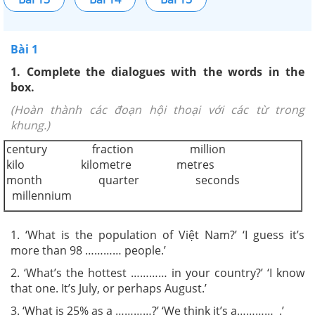
Bài 1
1.
Complete the dialogues with the words in the
box.
(Hoàn thành các đoạn hội thoại với các từ trong
khung.)
century fraction million
kilo kilometre
metres
month quarter seconds
millennium
1.
‘What is the population of Việt Nam?’ ‘I guess it’s
more than 98 ………… people.’
2.
‘What’s the hottest ………… in your country?’ ‘I know
that one. It’s July, or perhaps August.’
3.
‘What is 25% as a …………?’ ‘We think it’s a………… .’