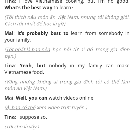
Tina
: I love Vietnamese cooking, but I’m no good.
What’s the best way
to learn?
(Tôi thích nấu món ăn Việt Nam, nhưng tôi không giỏi.
Cách tốt nhất
để học
là gì
?)
Mai
:
It’s probably best to
learn from somebody in
your family.
(
Tốt nhất là bạn nên
học hỏi từ ai đó trong gia đình
bạn.)
Tina
:
Yeah, but
nobody in my family can make
Vietnamese food.
(
Vâng, nhưng
không ai trong gia đình tôi có thể làm
món ăn Việt Nam.)
Mai
:
Well, you can
watch videos online
.
(
À, bạn có thể
xem video trực tuyến.)
Tina
: I suppose so.
(Tôi cho là vậy.)