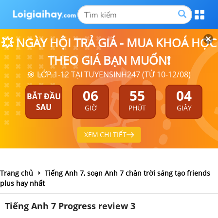
💥 NGÀY HỘI TRẢ GIÁ - MUA KHOÁ HỌC
THEO GIÁ BẠN MUỐN❗
🎯 LỚP 1-12 TẠI TUYENSINH247 (TỪ 10-12/08)
06
55
03
BẮT ĐẦU
SAU
GIỜ
PHÚT
GIÂY
XEM CHI TIẾT
Trang chủ
Tiếng Anh 7, soạn Anh 7 chân trời sáng tạo friends
plus hay nhất
Tiếng Anh 7 Progress review 3