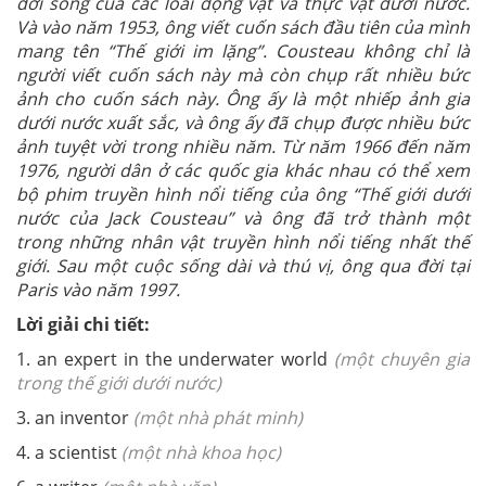
đời sống của các loài động vật và thực vật dưới nước.
Và vào năm 1953, ông viết cuốn sách đầu tiên của mình
mang tên “Thế giới im lặng”. Cousteau không chỉ là
người viết cuốn sách này mà còn chụp rất nhiều bức
ảnh cho cuốn sách này. Ông ấy là một nhiếp ảnh gia
dưới nước xuất sắc, và ông ấy đã chụp được nhiều bức
ảnh tuyệt vời trong nhiều năm. Từ năm 1966 đến năm
1976, người dân ở các quốc gia khác nhau có thể xem
bộ phim truyền hình nổi tiếng của ông “Thế giới dưới
nước của Jack Cousteau” và ông đã trở thành một
trong những nhân vật truyền hình nổi tiếng nhất thế
giới. Sau một cuộc sống dài và thú vị, ông qua đời tại
Paris vào năm 1997.
Lời giải chi tiết:
1. an expert in the underwater world
(
một chuyên gia
trong thế giới dưới nước)
3. an inventor
(một nhà phát minh)
4. a scientist
(một nhà khoa học)