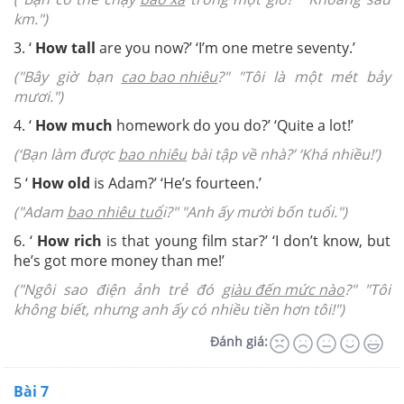
km.")
3.
‘
How tall
are you now?’ ‘I’m one metre seventy.’
("Bây giờ bạn
cao bao nhiêu
?" "Tôi là một mét bảy
mươi.")
4.
‘
How much
homework do you do?’ ‘Quite a lot!’
(‘Bạn làm được
bao nhiêu
bài tập về nhà?’ ‘Khá nhiều!’)
5
‘
How old
is Adam?’ ‘He’s fourteen.’
("Adam
bao nhiêu tuổ
i?" "Anh ấy mười bốn tuổi.")
6.
‘
How rich
is that young film star?’ ‘I don’t know, but
he’s got more money than me!’
("Ngôi sao điện ảnh trẻ đó
giàu đến mức nào
?" "Tôi
không biết, nhưng anh ấy có nhiều tiền hơn tôi!")
Đánh giá:
Bài 7