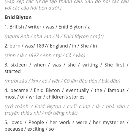
(Sắp xếp các từ để tạo thành câu. Sau đó nối các câu
với các câu hỏi bên dưới.)
Enid Blyton
1. British / writer / was / Enid Blyton / a
(người Anh / nhà văn / là / Enid Blyton / một)
2. born / was/ 1897/ England / in / She / in
(sinh / là / 1897 / Anh / tại / Cô / vào)
3. sixteen / when / was / she / writing / She first /
started
(mười sáu / khi / cô / viết / Cô lần đầu tiên / bắt đầu)
4. became / Enid Blyton / eventually / the / famous /
most / of / writer / children’s stories
(trở thành / Enid Blyton / cuối cùng / là / nhà văn /
truyện thiếu nhi / nổi tiếng nhất)
5. loved / People / her work / were / her mysteries /
because / exciting / so