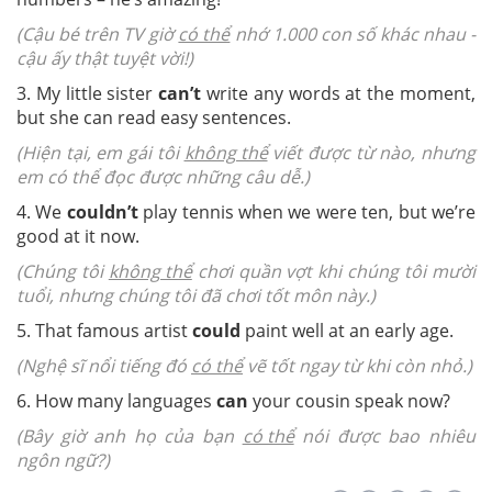
(Cậu bé trên TV giờ
có thể
nhớ 1.000 con số khác nhau -
cậu ấy thật tuyệt vời!)
3. My little sister
can’t
write any words at the moment,
but she can read easy sentences.
(Hiện tại, em gái tôi
không thể
viết được từ nào, nhưng
em có thể đọc được những câu dễ.)
4. We
couldn’t
play tennis when we were ten, but we’re
good at it now.
(Chúng tôi
không thể
chơi quần vợt khi chúng tôi mười
tuổi, nhưng chúng tôi đã chơi tốt môn này.)
5. That famous artist
could
paint well at an early age.
(Nghệ sĩ nổi tiếng đó
có thể
vẽ tốt ngay từ khi còn nhỏ.)
6. How many languages
can
your cousin speak now?
(Bây giờ anh họ của bạn
có thể
nói được bao nhiêu
ngôn ngữ?)