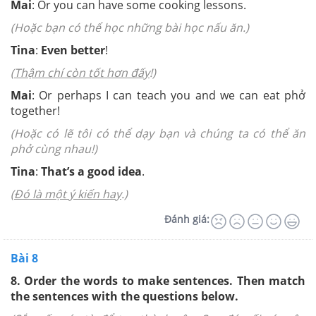
Mai
:
Or you can have some cooking lessons.
(Hoặc bạn có thể học những bài học nấu ăn.)
Tina
:
Even better
!
(
Thậm chí còn tốt hơn đấy
!)
Mai
:
Or perhaps I can teach you and we can eat phở
together!
(Hoặc có lẽ tôi có thể dạy bạn và chúng ta có thể ăn
phở cùng nhau!)
Tina
:
That’s a good idea
.
(
Đó là một ý kiến hay
.)
Đánh giá:
Bài 8
8.
Order the words to make sentences. Then match
the sentences with the questions below.