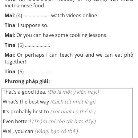
Vietnamese food.
Mai
:
(4) ………………. watch videos online.
Tina
:
I suppose so.
Mai
:
Or you can have some cooking lessons.
Tina
:
(5) ……………….
Mai
:
Or perhaps I can teach you and we can eat phở
together!
Tina
:
(6) ……………….
Phương pháp giải:
That’s a good idea.
(Đó là một ý kiến hay.)
What’s the best way
(Cách tốt nhất là gì)
It’s probably best to
(Tốt nhất có thể là )
Even better!
(Thậm chí còn tốt hơn đấy!)
Well, you can
(Vâng, bạn có thể )