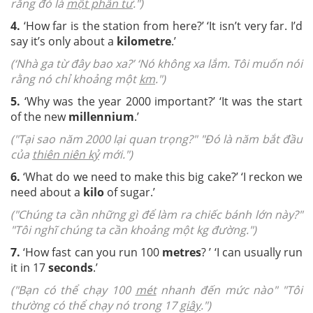
rằng đó là
một phần tư
.")
4.
‘How far is the station from here?’ ‘It isn’t very far. I’d
say it’s only about a
kilometre
.’
(‘Nhà ga từ đây bao xa?’ ‘Nó không xa lắm. Tôi muốn nói
rằng nó chỉ khoảng một
km
.")
5.
‘Why was the year 2000 important?’ ‘It was the start
of the new
millennium
.’
("Tại sao năm 2000 lại quan trọng?" "Đó là năm bắt đầu
của
thiên niên kỷ
mới.")
6.
‘What do we need to make this big cake?’ ‘I reckon we
need about a
kilo
of sugar.’
("Chúng ta cần những gì để làm ra chiếc bánh lớn này?"
"Tôi nghĩ chúng ta cần khoảng một kg đường.")
7.
‘How fast can you run 100
metres
?
’ ‘I can usually run
it in 17
seconds
.’
("Bạn có thể chạy 100
mét
nhanh đến mức nào" "Tôi
thường có thể chạy nó trong 17
giây
.")