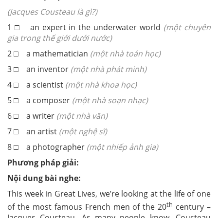
(Jacques Cousteau là gì?)
1
□
an expert in the underwater world
(
một chuyên
gia trong thế giới dưới nước)
2
□
a mathematician
(một nhà toán học)
3
□
an inventor
(một nhà phát minh)
4
□
a scientist
(một nhà khoa học)
5
□
a composer
(một nhà soạn nhạc)
6
□
a writer
(một nhà văn)
7
□
an artist
(một nghệ sĩ)
8
□
a photographer
(một nhiếp ảnh gia)
Phương pháp giải:
Nội dung bài nghe:
This week in Great Lives, we’re looking at the life of one
th
of the most famous French men of the 20
century –
Jacques Cousteau. As many people know, Cousteau