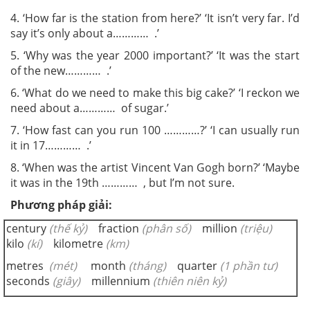
4.
‘How far is the station from here?’ ‘It isn’t very far. I’d
say it’s only about a………… .’
5.
‘Why was the year 2000 important?’ ‘It was the start
of the new………… .’
6.
‘What do we need to make this big cake?’ ‘I reckon we
need about a………… of sugar.’
7.
‘How fast can you run 100 …………?’ ‘I can usually run
it in 17………… .’
8.
‘When was the artist Vincent Van Gogh born?’ ‘Maybe
it was in the 19
th
………… , but I’m not sure.
Phương pháp giải:
century
(thế kỷ)
fraction
(phân số)
million
(triệu)
kilo
(kí)
kilometre
(km)
metres
(mét)
month
(tháng)
quarter
(1 phần tư)
seconds
(giây)
millennium
(thiên niên kỷ)