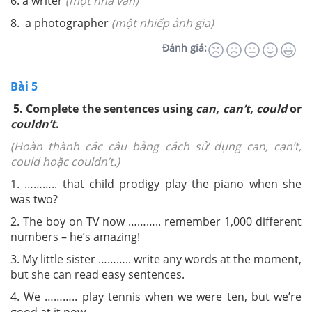
6. a writer
(một nhà văn)
8. a photographer
(một nhiếp ảnh gia)
Đánh giá:
Bài 5
5.
Complete the sentences using
can
,
can’t
,
could
or
couldn’t
.
(Hoàn thành các câu bằng cách sử dụng can, can’t,
could hoặc couldn’t.)
1.
………..
that child prodigy play the piano when she
was two?
2. The boy on TV now
………..
remember 1,000 different
numbers – he’s amazing!
3. My little sister
………..
write any words at the moment,
but she can read easy sentences.
4. We
………..
play tennis when we were ten, but we’re