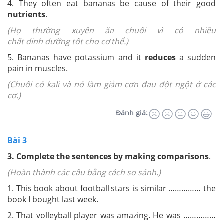
4. They often eat bananas be cause of their good
nutrients
.
(Họ thường xuyên ăn chuối vì có nhiều
chất dinh dưỡng
tốt cho cơ thể.)
5. Bananas have potassium and it
reduces
a sudden
pain in muscles.
(Chuối có kali và nó làm
giảm
cơn đau đột ngột ở các
cơ.)
Đánh giá:
Bài 3
3.
Complete the sentences by making comparisons
.
(Hoàn thành các câu bằng cách so sánh.)
1. This book about football stars is similar …………… the
book I bought last week.
2. That volleyball player was amazing. He was ……………