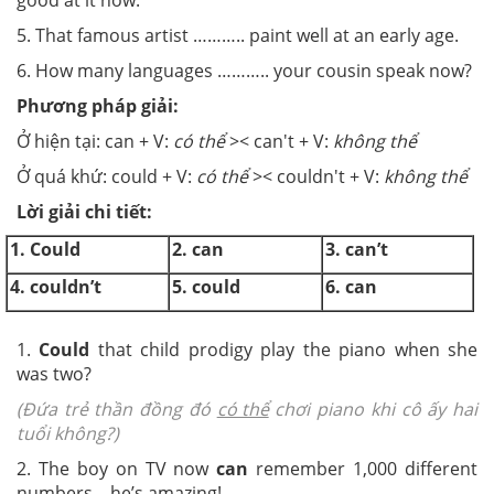
good at it now.
5. That famous artist
………..
paint well at an early age.
6. How many languages
………..
your cousin speak now?
Phương pháp giải:
Ở hiện tại: can + V:
có thể
>< can't + V:
không thể
Ở quá khứ: could + V:
có thể
>< couldn't + V:
không thể
Lời giải chi tiết:
1. Could
2. can
3. can’t
4. couldn’t
5. could
6. can
1.
Could
that child prodigy play the piano when she
was two?
(Đứa trẻ thần đồng đó
có thể
chơi piano khi cô ấy hai
tuổi không?)
2. The boy on TV now
can
remember 1,000 different
numbers – he’s amazing!