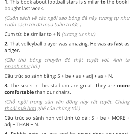
1.
This book about football stars is similar
to
the book I
bought last week.
(Cuốn sách về các ngôi sao bóng đá này tương tự
như
cuốn sách tôi đã mua tuần trước.)
Cụm từ: be similar to + N
(tương tự như)
2.
That volleyball player was amazing. He was
as fast
as
a tiger.
(Cầu thủ bóng chuyền đó thật tuyệt vời. Anh ta
nhanh như
hổ.)
Cấu trúc so sánh bằng: S + be + as + adj + as + N.
3.
The seats in this stadium are great. They are
more
comfortable
than our chairs.
(Chỗ ngồi trong sân vận động này rất tuyệt. Chúng
thoải mái hơn
ghế của chúng tôi.)
Cấu trúc so sánh hơn với tính từ dài: S + be + MORE +
adj + THAN + N.
4.
Robbie gets up late and he never does any sport.