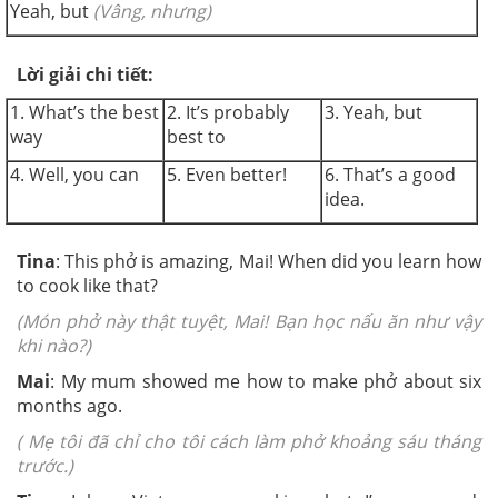
Yeah, but
(Vâng, nhưng)
Lời giải chi tiết:
1.
What’s the best
2.
It’s probably
3.
Yeah, but
way
best to
4.
Well, you can
5. Even better!
6.
That’s a good
idea.
Tina
:
This phở is amazing, Mai! When did you learn how
to cook like that?
(Món phở này thật tuyệt, Mai! Bạn học nấu ăn như vậy
khi nào?)
Mai
: My mum showed me how to make phở about six
months ago.
( Mẹ tôi đã chỉ cho tôi cách làm phở khoảng sáu tháng
trước.)