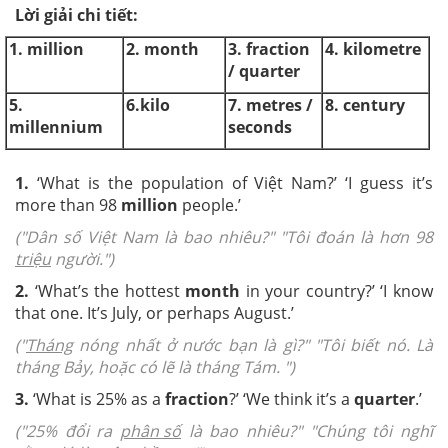
Lời giải chi tiết:
1.
million
2.
month
3. fraction
4. kilometre
/ quarter
5.
6.
kilo
7. metres /
8.
century
millennium
seconds
1.
‘What is the population of Việt Nam?’ ‘I guess it’s
more than 98
million
people.’
("Dân số Việt Nam là bao nhiêu?" "Tôi đoán là hơn 98
triệu
người.")
2.
‘What’s the hottest
month
in your country?’ ‘I know
that one. It’s July, or perhaps August.’
("
Tháng
nóng nhất ở nước bạn là gì?" "Tôi biết nó. Là
tháng Bảy, hoặc có lẽ là tháng Tám. ")
3.
‘What is 25% as a
fraction
?
’ ‘We think it’s a
quarter
.’
("25% đổi ra
phân số
là bao nhiêu?" "Chúng tôi nghĩ