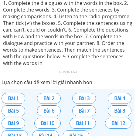
1. Complete the dialogues with the words in the box. 2.
Complete the words. 3. Complete the sentences by
making comparisons. 4. Listen to the radio programme.
Then tick (✔) the boxes. 5. Complete the sentences using
can, can’t, could or couldn’t. 6. Complete the questions
with How and the words in the box. 7. Complete the
dialogue and practice with your partner. 8. Order the
words to make sentences. Then match the sentences
with the questions below. 9. Complete the sentences
with the words in
QUẢNG CÁO
Lựa chọn câu để xem lời giải nhanh hơn
Bài 1
Bài 2
Bài 3
Bài 4
Bài 5
Bài 6
Bài 7
Bài 8
Bài 9
Bài 10
Bài 11
Bài 12
Bài 13
Bài 14
Bài 15