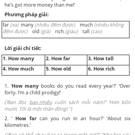
he’s got more money than me!’
Phương pháp giải:
far
(xa)
many
(nhiều đếm được)
much
(nhiều không
đếm được)
old
(già)
rich
(giàu)
tall
(cao)
Lời giải chi tiết:
1. How many
2. How far
3. How tall
4. How much
5. How old
6. How rich
1.
‘
How many
books do you read every year?’ ‘Over
forty. I’m a child prodigy!’
(‘Bạn đọc
bao nhiêu
cuốn sách mỗi năm?’ ‘Hơn bốn
mươi. Tôi là một thần đồng! ")
2.
‘
How far
can you run in an hour?’ ‘About six
kilometres.’
("Bạn có thể chạy
bao xa
trong một giờ?" "Khoảng sáu