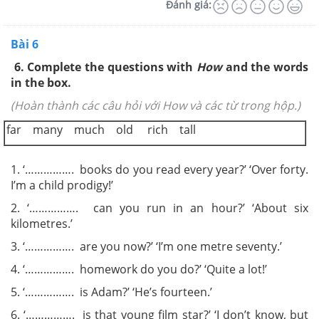
Đánh giá:
Bài 6
6.
Complete the questions with
How
and the words
in the box.
(Hoàn thành các câu hỏi với How và các từ trong hộp.)
far many much old rich tall
1.
‘……………. books do you read every year?’ ‘Over forty.
I’m a child prodigy!’
2.
‘……………. can you run in an hour?’ ‘About six
kilometres.’
3.
‘……………. are you now?’ ‘I’m one metre seventy.’
4.
‘……………. homework do you do?’ ‘Quite a lot!’
5.
‘……………. is Adam?’ ‘He’s fourteen.’
6.
‘……………. is that young film star?’ ‘I don’t know, but