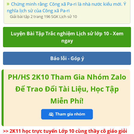
Chứng minh rằng: Công xã Pa-ri là nhà nước kiểu mới. Ý
nghĩa lịch sử của Công xã Pa-ri
Giải bài tập 2 trang 196 SGK Lịch sử 10
Luyện Bài Tập Trắc nghiệm Lịch sử lớp 10 - Xem
ngay
Báo lỗi - Góp ý
PH/HS 2K10 Tham Gia Nhóm Zalo
Để Trao Đổi Tài Liệu, Học Tập
Miễn Phí!
>> 2K11 học trực tuyến Lớp 10 cùng thầy cô giáo giỏi