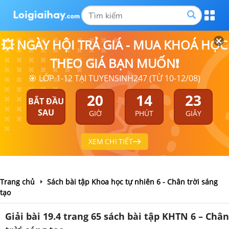
💥 NGÀY HỘI TRẢ GIÁ - MUA KHOÁ HỌC
THEO GIÁ BẠN MUỐN❗
🎯 LỚP 1-12 TẠI TUYENSINH247 (TỪ 10-12/08)
20
14
22
BẮT ĐẦU
SAU
GIỜ
PHÚT
GIÂY
XEM CHI TIẾT
Trang chủ
Sách bài tập Khoa học tự nhiên 6 - Chân trời sáng
tạo
Giải bài 19.4 trang 65 sách bài tập KHTN 6 – Chân