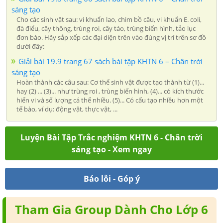
sáng tạo
Cho các sinh vật sau: vi khuẩn lao, chim bồ câu, vi khuẩn E. coli,
đà điểu, cây thông, trùng roi, cây táo, trùng biến hình, tảo lục
đơn bào. Hãy sắp xếp các đại diện trên vào đúng vị trí trên sơ đồ
dưới đây:
Giải bài 19.9 trang 67 sách bài tập KHTN 6 – Chân trời
sáng tạo
Hoàn thành các câu sau: Cơ thể sinh vật được tạo thành từ (1)...
hay (2) ... (3)... như trùng roi , trùng biến hình, (4)... có kích thước
hiển vi và số lượng cá thể nhiều. (5)... Có cấu tạo nhiều hơn một
tế bào, ví dụ: động vật, thực vật, ...
Luyện Bài Tập Trắc nghiệm KHTN 6 - Chân trời
sáng tạo - Xem ngay
Báo lỗi - Góp ý
Tham Gia Group Dành Cho Lớp 6