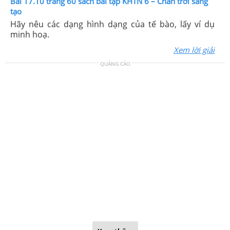
Bài 17.10 trang 60 sách bài tập KHTN 6 – Chân trời sáng
tạo
Hãy nêu các dạng hình dạng của tế bào, lấy ví dụ
minh hoạ.
Xem lời giải
QUẢNG CÁO