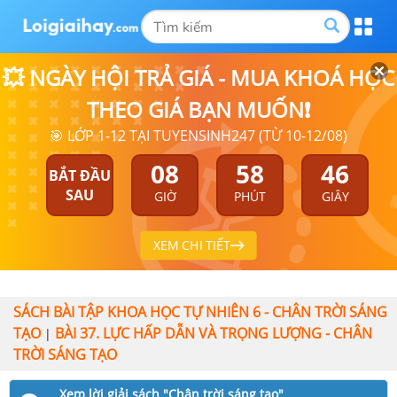
💥 NGÀY HỘI TRẢ GIÁ - MUA KHOÁ HỌC
THEO GIÁ BẠN MUỐN❗
🎯 LỚP 1-12 TẠI TUYENSINH247 (TỪ 10-12/08)
08
58
46
BẮT ĐẦU
SAU
GIỜ
PHÚT
GIÂY
XEM CHI TIẾT
SÁCH BÀI TẬP KHOA HỌC TỰ NHIÊN 6 - CHÂN TRỜI SÁNG
TẠO
BÀI 37. LỰC HẤP DẪN VÀ TRỌNG LƯỢNG - CHÂN
|
TRỜI SÁNG TẠO
Xem lời giải sách "Chân trời sáng tạo"