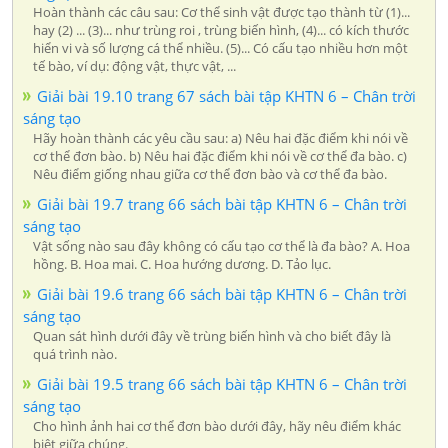
Hoàn thành các câu sau: Cơ thể sinh vật được tạo thành từ (1)...
hay (2) ... (3)... như trùng roi , trùng biến hình, (4)... có kích thước
hiển vi và số lượng cá thể nhiều. (5)... Có cấu tạo nhiều hơn một
tế bào, ví dụ: động vật, thực vật, ...
Giải bài 19.10 trang 67 sách bài tập KHTN 6 – Chân trời
sáng tạo
Hãy hoàn thành các yêu cầu sau: a) Nêu hai đặc điểm khi nói về
cơ thể đơn bào. b) Nêu hai đặc điểm khi nói về cơ thể đa bào. c)
Nêu điểm giống nhau giữa cơ thể đơn bào và cơ thể đa bào.
Giải bài 19.7 trang 66 sách bài tập KHTN 6 – Chân trời
sáng tạo
Vật sống nào sau đây không có cấu tạo cơ thể là đa bào? A. Hoa
hồng. B. Hoa mai. C. Hoa hướng dương. D. Tảo lục.
Giải bài 19.6 trang 66 sách bài tập KHTN 6 – Chân trời
sáng tạo
Quan sát hình dưới đây về trùng biến hình và cho biết đây là
quá trình nào.
Giải bài 19.5 trang 66 sách bài tập KHTN 6 – Chân trời
sáng tạo
Cho hình ảnh hai cơ thể đơn bào dưới đây, hãy nêu điểm khác
biệt giữa chúng.