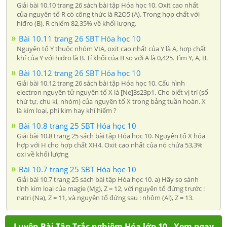
Giải bài 10.10 trang 26 sách bài tập Hóa học 10. Oxit cao nhất
của nguyên tố R có công thức là R2O5 (A). Trong hợp chất với
hiđro (B), R chiếm 82,35% về khối lượng.
Bài 10.11 trang 26 SBT Hóa học 10
Nguyên tố Y thuộc nhóm VIA, oxit cao nhất của Y là A, hợp chất
khí của Y với hiđro là B. Tỉ khối của B so với A là 0,425. Tìm Y, A, B.
Bài 10.12 trang 26 SBT Hóa học 10
Giải bài 10.12 trang 26 sách bài tập Hóa học 10. Cấu hình
electron nguyên tử nguyên tố X là [Ne]3s23p1. Cho biết vị trí (số
thứ tự, chu kì, nhóm) của nguyên tố X trong bảng tuần hoàn. X
là kim loại, phi kim hay khí hiếm ?
Bài 10.8 trang 25 SBT Hóa học 10
Giải bài 10.8 trang 25 sách bài tập Hóa học 10. Nguyên tố X hóa
hợp với H cho hợp chất XH4. Oxit cao nhất của nó chứa 53,3%
oxi về khối lượng
Bài 10.7 trang 25 SBT Hóa học 10
Giải bài 10.7 trang 25 sách bài tập Hóa học 10. a) Hãy so sánh
tính kim loại của magie (Mg), Z = 12, với nguyên tố đứng trước :
natri (Na), Z = 11, và nguyên tố đứng sau : nhôm (Al), Z = 13.
Luyện Bài Tập Trắc nghiệm Hóa lớp 10 - Xem ngay