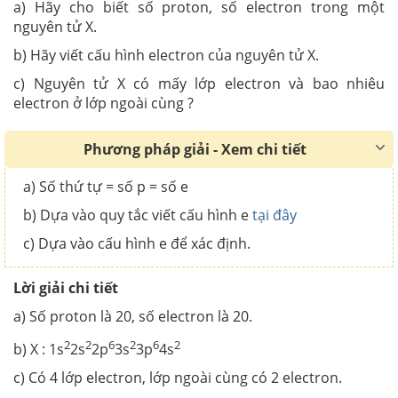
a) Hãy cho biết số proton, số electron trong một
nguyên tử X.
b) Hãy viết cấu hình electron của nguyên tử X.
c) Nguyên tử X có mấy lớp electron và bao nhiêu
electron ở lớp ngoài cùng ?
Phương pháp giải - Xem chi tiết
a) Số thứ tự = số p = số e
b) Dựa vào quy tắc viết cấu hình e
tại đây
c) Dựa vào cấu hình e để xác định.
Lời giải chi tiết
a) Số proton là 20, số electron là 20.
2
2
6
2
6
2
b) X : 1s
2s
2p
3s
3p
4s
c) Có 4 lớp electron, lớp ngoài cùng có 2 electron.