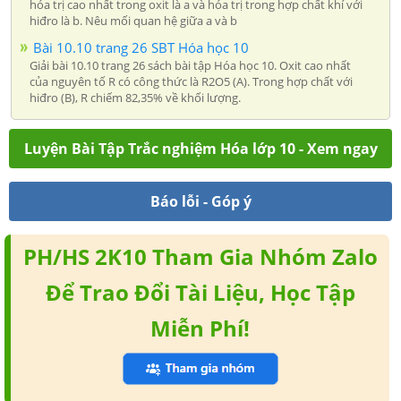
hóa trị cao nhất trong oxit là a và hóa trị trong hợp chất khí với
hiđro là b. Nêu mối quan hệ giữa a và b
Bài 10.10 trang 26 SBT Hóa học 10
Giải bài 10.10 trang 26 sách bài tập Hóa học 10. Oxit cao nhất
của nguyên tố R có công thức là R2O5 (A). Trong hợp chất với
hiđro (B), R chiếm 82,35% về khối lượng.
Luyện Bài Tập Trắc nghiệm Hóa lớp 10 - Xem ngay
Báo lỗi - Góp ý
PH/HS 2K10 Tham Gia Nhóm Zalo
Để Trao Đổi Tài Liệu, Học Tập
Miễn Phí!