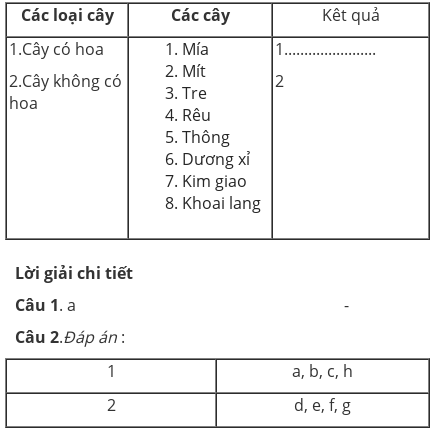
Các loại cây
Các cây
Kêt quả
1.Cây có hoa
Mía
1.......................
Mít
2.Cây không có
2
Tre
hoa
Rêu
Thông
Dương xỉ
Kim giao
Khoai lang
Lời giải chi tiết
Câu 1
. a -
Câu 2
.
Đáp án
:
1
a, b, c, h
2
d, e, f, g