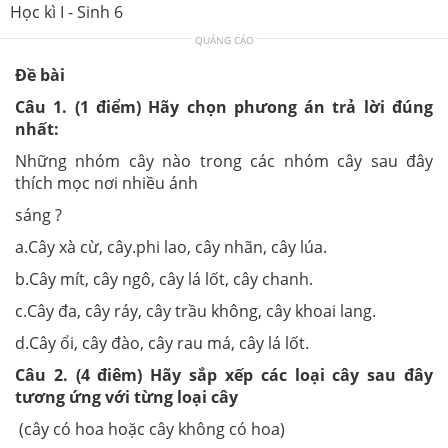
Học kì I - Sinh 6
QUẢNG CÁO
Đề bài
Câu 1. (1 điểm) Hãy chọn phưong án trả lời đúng
nhất:
Những nhóm cây nào trong các nhóm cây sau đây
thích mọc nơi nhiều ánh
sáng ?
a.Cây xà cừ, cây.phi lao, cây nhãn, cây lúa.
b.Cây mít, cây ngô, cây lá lốt, cây chanh.
c.Cây đa, cây ráy, cây trầu không, cây khoai lang.
d.Cây ổi, cây đào, cây rau má, cây lá lốt.
Câu 2. (4 điêm) Hãy sắp xếp các loại cây sau đây
tương ứng với từng loại cây
(cây có hoa hoặc cây không có hoa)