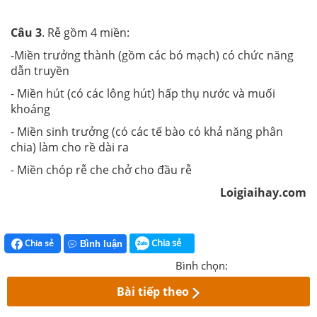
Câu 3
. Rễ gồm 4 miền:
-Miền trưởng thành (gồm các bó mạch) có chức năng
dẫn truyền
- Miền hút (có các lông hút) hấp thụ nước và muối
khoáng
- Miền sinh trưởng (có các tế bào có khả năng phân
chia) làm cho rề dài ra
- Miền chóp rễ che chở cho đầu rễ
Loigiaihay.com
Chia sẻ
Chia sẻ
Bình luận
Bình chọn:
Bài tiếp theo