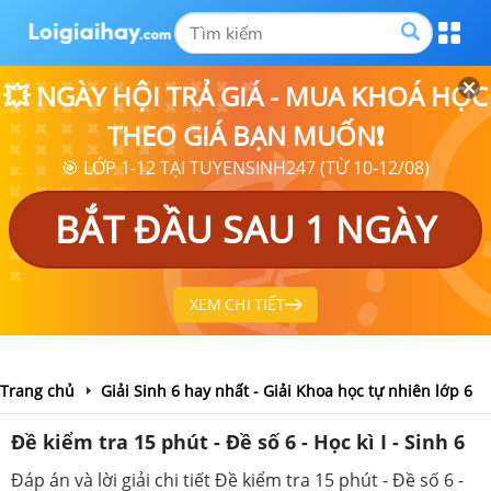
💥 NGÀY HỘI TRẢ GIÁ - MUA KHOÁ HỌC
THEO GIÁ BẠN MUỐN❗
🎯 LỚP 1-12 TẠI TUYENSINH247 (TỪ 10-12/08)
BẮT ĐẦU SAU 1 NGÀY
XEM CHI TIẾT
Trang chủ
Giải Sinh 6 hay nhất - Giải Khoa học tự nhiên lớp 6
Đề kiểm tra 15 phút - Đề số 6 - Học kì I - Sinh 6
Đáp án và lời giải chi tiết Đề kiểm tra 15 phút - Đề số 6 -