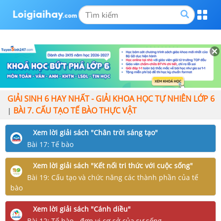
GIẢI SINH 6 HAY NHẤT - GIẢI KHOA HỌC TỰ NHIÊN LỚP 6
BÀI 7. CẤU TẠO TẾ BÀO THỰC VẬT
|
Xem lời giải sách "Chân trời sáng tạo"
Bài 17: Tế bào
Xem lời giải sách "Kết nối tri thức với cuộc sống"
Bài 19: Cấu tạo và chức năng các thành phần của tế
bào
Xem lời giải sách "Cánh diều"
Bài 12: Tế bào - đơn vị cơ sở của sự sống