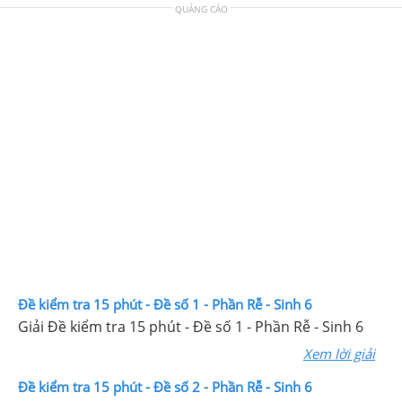
QUẢNG CÁO
Đề kiểm tra 15 phút - Đề số 1 - Phần Rễ - Sinh 6
Giải Đề kiểm tra 15 phút - Đề số 1 - Phần Rễ - Sinh 6
Xem lời giải
Đề kiểm tra 15 phút - Đề số 2 - Phần Rễ - Sinh 6