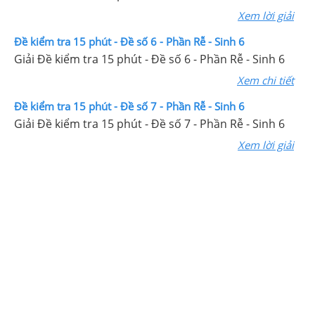
Xem lời giải
Đề kiểm tra 15 phút - Đề số 6 - Phần Rễ - Sinh 6
Giải Đề kiểm tra 15 phút - Đề số 6 - Phần Rễ - Sinh 6
Xem chi tiết
Đề kiểm tra 15 phút - Đề số 7 - Phần Rễ - Sinh 6
Giải Đề kiểm tra 15 phút - Đề số 7 - Phần Rễ - Sinh 6
Xem lời giải