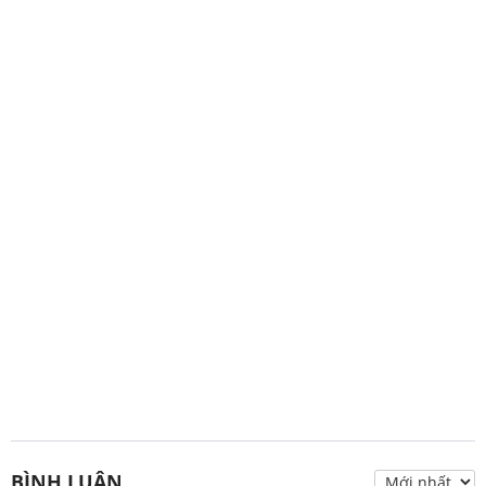
BÌNH LUẬN