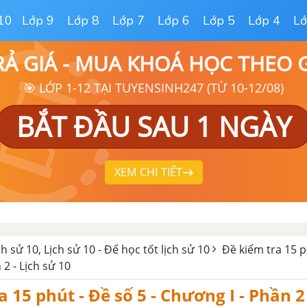
10
Lớp 9
Lớp 8
Lớp 7
Lớp 6
Lớp 5
Lớp 4
Lớ
RẢ GIÁ - MUA KHOÁ HỌC THEO
🎯 LỚP 1-12 TẠI TUYENSINH247 (TỪ 10-12/08)
BẮT ĐẦU SAU 1 NGÀY
XEM CHI TIẾT
ịch sử 10, Lịch sử 10 - Để học tốt lịch sử 10
Đề kiểm tra 15 p
2 - Lịch sử 10
 15 phút - Đề số 5 - Chương I - Phần 2 