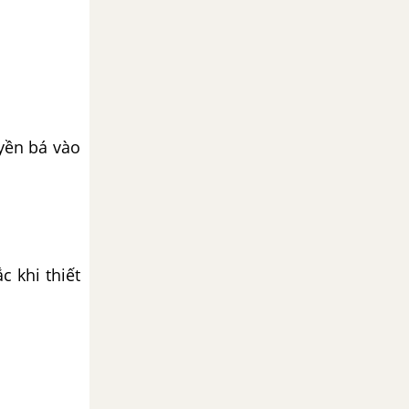
yền bá vào
c khi thiết