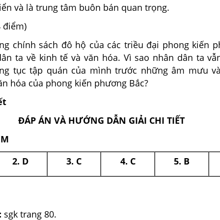
riển và là trung tâm buôn bán quan trọng.
 điểm)
ng chính sách đô hộ của các triều đại phong kiến 
dân ta về kinh tế và văn hóa. Vì sao nhân dân ta vẫ
hong tục tập quán của mình trước những âm mưu v
ăn hóa của phong kiến phương Bắc?
ết
ĐÁP ÁN VÀ HƯỚNG DẪN GIẢI CHI TIẾT
ỆM
2. D
3. C
4. C
5. B
:
sgk trang 80.