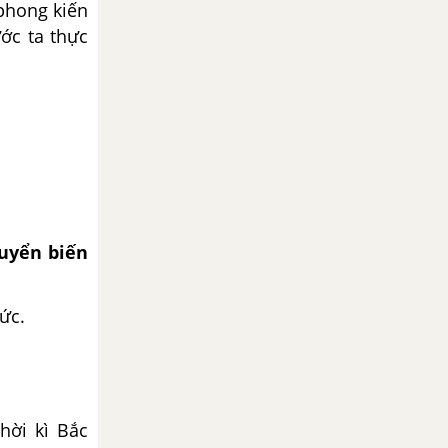
 phong kiến
ớc ta thực
huyển biến
ức.
hời kì Bắc