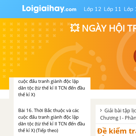
Chương I. VIỆT NAM TỪ THỜI
Lớp 12
Lớp 11
Lớp 
NGUYÊN THỦY ĐẾN THẾ KỈ X
💥 NGÀY HỘI T
Bài 13. Việt Nam thời kì nguyên
thủy
Bài 14. Các quốc gia cổ đại trên
đất nước Việt Nam
Bài 15. Thời Bắc thuộc và các
cuộc đấu tranh giành độc lập
dân tộc (từ thế kỉ II TCN đến đầu
thế kỉ X)
Bài 16. Thời Bắc thuộc và các
Giải bài tập l
cuộc đấu tranh giành độc lập
Chương I - Phần 
dân tộc (từ thế kỉ II TCN đến đầu
Đề kiểm tra
thế kỉ X) (Tiếp theo)