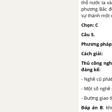
- Phần 3 - Lịch sử 10
thổ nước ta và
phương Bắc để
Chương III. PHONG TRÀO
sự thành một 
CÔNG NHÂN (Từ đầu thế kỉ
XIX đến đầu thế kỉ XX)
Chọn: C
Câu 5.
Bài 36. Sự hình thành và phát
triển của phong trào công nhân
Phương pháp
Cách giải:
Bài 37. Mác và Ăng-ghen. Sự ra
đời của chủ nghĩa xã hội khoa
Thủ công ngh
học
đáng kể:
Bài 38. Quốc tế thứ nhất và
- Nghề cũ phát
công xã Pa-ri 1871
- Một số nghề 
Bài 39. Quốc tế thứ hai
- Đường giao t
Đáp án B
: kh
Bài 40. Lê-nin và phong trào