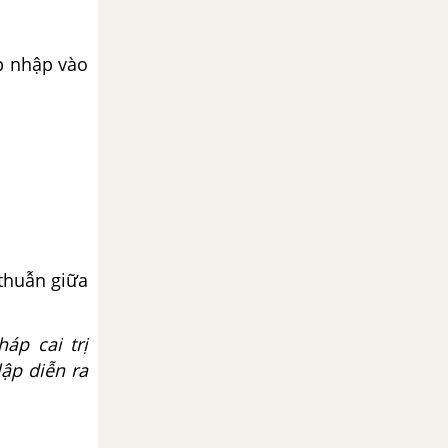
áp nhập vào
 thuẫn giữa
áp cai trị
ập diễn ra