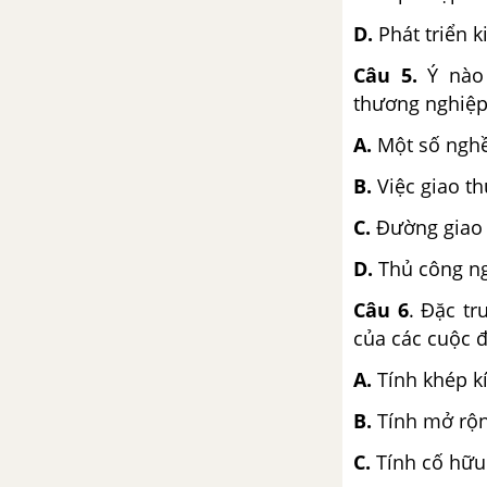
bảo vệ tổ quốc cuối thế kỉ XVIII
D.
Phát triển 
Bài 24. Tình hình văn hóa ở các
Câu 5.
Ý nào 
thế kỉ XVI-XVIII
thương nghiệp
A.
Một số nghề
Đề kiểm tra 15 phút - Chương III
- Phần 2 - Lịch sử 10
B.
Việc giao t
Chương IV. VIỆT NAM Ở NỬA
C.
Đường giao 
ĐẦU THẾ KỈ XIX
D.
Thủ công ng
Bài 25. Tình hình chính trị, kinh
Câu 6
. Đặc tr
tế, văn hóa dưới triều Nguyễn
của các cuộc đ
(nửa đầu thế kỉ XIX)
A.
Tính khép k
Bài 26. Tình hình xã hội ở nửa
B.
Tính mở rộn
đầu thế kỉ XIX và phong trào
đấu tranh của nhân dân
C.
Tính cố hữu