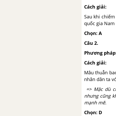
Chương I. CÁC CUỘC CÁCH
Cách giải:
MẠNG TƯ SẢN (Từ giữa thế
Sau khi chiếm
kỉ XVI đến cuối thế kỉ XVIII
quốc gia Nam 
Bài 29. Cách mạng Hà Lan và
Chọn: A
cách mạng tư sản Anh
Câu 2.
Bài 30. Chiến tranh giành độc
Phương pháp
lập của các thuộc địa Anh ở Bắc
Mĩ
Cách giải:
Mâu thuẫn bao
Bài 31. Cách mạng tư sản Pháp
nhân dân ta v
cuối thế kỉ XVIII
=> Mặc dù ch
Đề kiểm tra 15 phút - Chương I -
nhưng cũng kh
Phần 3 - Lịch sử 10
mạnh mẽ.
Chương II. CÁC NƯỚC ÂU -
Chọn: D