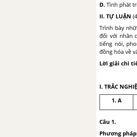
D.
Tình phát t
Đề kiểm tra 15 phút - Chương IV
- Phần 2 - Lịch sử 10
II. TỰ LUẬN
(4
SƠ KẾT LỊCH SỬ VIỆT NAM TỪ
Trình bày nhữ
NGUỒN GỐC ĐẾN GIỮA THẾ
đối với nhân 
KỈ XIX
tiếng nói, p
đồng hóa về v
Bài 27. Quá trình dựng nước và
giữ nước
Lời giải chi ti
Bài 28. Truyền thống yêu nước
của dân tộc Việt Nam thời
I. TRẮC NGHI
phong kiến
1. A
Đề kiểm tra 45 phút (1 tiết) -
Phần 2 - Lịch sử 10
Câu 1.
PHẦN BA. LỊCH SỬ THẾ GIỚI CẬN ĐẠI
Phương pháp