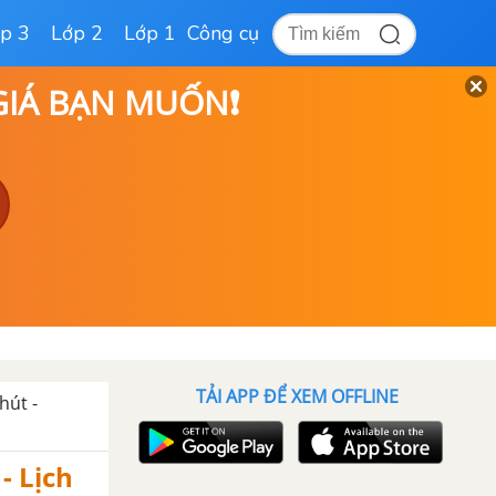
p 3
Lớp 2
Lớp 1
Công cụ
 GIÁ BẠN MUỐN❗
TẢI APP ĐỂ XEM OFFLINE
hút -
- Lịch