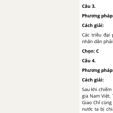
MĨ (Từ giữa thế kỉ XVI đến
Câu 3.
cuối thế kỉ XVIII)
Phương pháp
Bài 32. Cách mạng công nghiệp
ở châu Âu
Cách giải:
Các triều đại
Bài 33. Hoàn thành cách mạng
nhân dân phải
tư sản ở châu Âu và Mĩ giữa thế
kỉ XIX
Chọn: C
Câu 4.
Bài 34. Các nước tư bản chuyển
sang giai đoạn đế quốc chủ
Phương pháp
nghĩa
Cách giải:
Bài 35. Các nước Anh, Pháp,
Sau khi chiếm
Đức, Mĩ và sự bành trướng
gia Nam Việt.
thuộc địa
Giao Chỉ cùng
nước ta bị ch
Đề kiểm tra 15 phút - Chương II