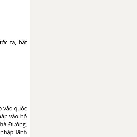
ớc ta, bắt
ập vào quốc
hập vào bộ
nhà Đường,
 nhập lãnh