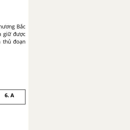
phương Bắc
n giữ được
à thủ đoạn
6. A