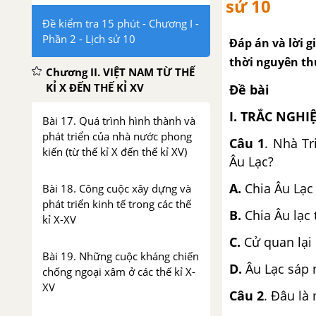
sử 10
Đề kiểm tra 15 phút - Chương I -
Phần 2 - Lịch sử 10
Đáp án và lời gi
thời nguyên thủ
Chương II. VIỆT NAM TỪ THẾ
KỈ X ĐẾN THẾ KỈ XV
Đề bài
I. TRẮC NGH
Bài 17. Quá trình hình thành và
phát triển của nhà nước phong
Câu 1
. Nhà Tr
kiến (từ thế kỉ X đến thế kỉ XV)
Âu Lạc?
A.
Chia Âu Lạc
Bài 18. Công cuộc xây dựng và
phát triển kinh tế trong các thế
B.
Chia Âu lạc
kỉ X-XV
C.
Cử quan lại 
Bài 19. Những cuộc kháng chiến
D.
Âu Lạc sáp 
chống ngoại xâm ở các thế kỉ X-
XV
Câu 2
. Đâu là