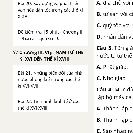
A.
địa chủ với
Bài 20. Xây dựng và phát triển
văn hóa dân tộc trong các thế kỉ
B.
tư sản với 
X-XV
C.
quý tộc với
Đề kiểm tra 15 phút - Chương II
D.
nhân dân v
- Phần 2 - Lịch sử 10
Câu 3
. Tôn gi
Chương III. VIỆT NAM TỪ THẾ
nước ta từ thế 
KỈ XVI ĐẾN THẾ KỈ XVIII
A.
Phật
Bài 21. Những biến đổi của nhà
C.
Nho 
nước phong kiến trong các thế
kỉ XVI-XVIII
Câu 4
. Mục đí
lập bộ máy cai 
Bài 22. Tình hình kinh tế ở các
thế kỉ XVI-XVIII
A.
Thành lập q
B.
Thành lập q
Bài 23. Phong trào Tây Sơn và
sự nghiệp thống nhất đất nước,
C.
Sáp nhập nư