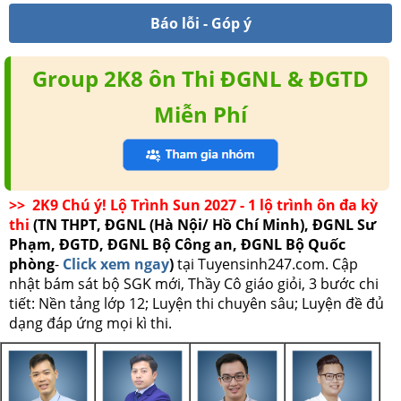
Báo lỗi - Góp ý
Group 2K8 ôn Thi ĐGNL & ĐGTD
Miễn Phí
>> 2K9 Chú ý! Lộ Trình Sun 2027 - 1 lộ trình ôn đa kỳ
thi
(TN THPT, ĐGNL (Hà Nội/ Hồ Chí Minh), ĐGNL Sư
Phạm, ĐGTD, ĐGNL Bộ Công an, ĐGNL Bộ Quốc
phòng
-
Click xem ngay
)
tại Tuyensinh247.com.
Cập
nhật bám sát bộ SGK mới, Thầy Cô giáo giỏi, 3 bước chi
tiết: Nền tảng lớp 12; Luyện thi chuyên sâu; Luyện đề đủ
dạng đáp ứng mọi kì thi.