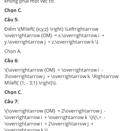
không phải một véc tơ.
Chọn C.
Câu 5:
Điểm \(M\left( {x;y;z} \right) \Leftrightarrow
\overrightarrow {OM} = x.\overrightarrow i +
y.\overrightarrow j + z.\overrightarrow k \)
Chọn A.
Câu 6:
\(\overrightarrow {OM} = \overrightarrow i -
3\overrightarrow j + \overrightarrow k \Rightarrow
M\left( {1; - 3;1} \right)\).
Chọn C.
Câu 7:
\(\overrightarrow {OM} = 2\overrightarrow j -
\overrightarrow i + \overrightarrow k \)\(\,= -
\overrightarrow i + 2\overrightarrow j +
\overrightarrow k \)