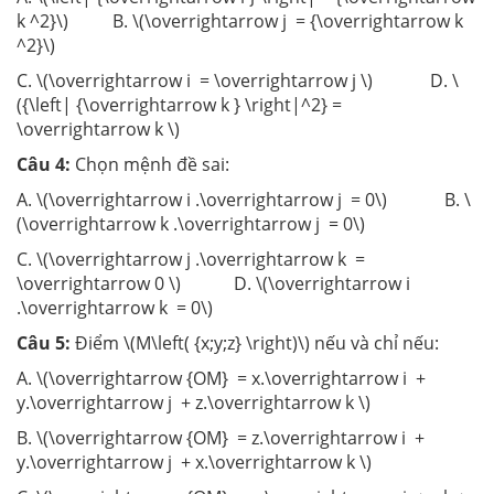
k ^2}\) B. \(\overrightarrow j = {\overrightarrow k
^2}\)
C. \(\overrightarrow i = \overrightarrow j \) D. \
({\left| {\overrightarrow k } \right|^2} =
\overrightarrow k \)
Câu 4:
Chọn mệnh đề sai:
A. \(\overrightarrow i .\overrightarrow j = 0\) B. \
(\overrightarrow k .\overrightarrow j = 0\)
C. \(\overrightarrow j .\overrightarrow k =
\overrightarrow 0 \) D. \(\overrightarrow i
.\overrightarrow k = 0\)
Câu 5:
Điểm \(M\left( {x;y;z} \right)\) nếu và chỉ nếu:
A. \(\overrightarrow {OM} = x.\overrightarrow i +
y.\overrightarrow j + z.\overrightarrow k \)
B. \(\overrightarrow {OM} = z.\overrightarrow i +
y.\overrightarrow j + x.\overrightarrow k \)