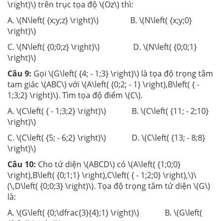
\right)\) trên trục tọa độ \(Oz\) thì:
A. \(N\left( {x;y;z} \right)\) B. \(N\left( {x;y;0}
\right)\)
C. \(N\left( {0;0;z} \right)\) D. \(N\left( {0;0;1}
\right)\)
Câu 9:
Gọi \(G\left( {4; - 1;3} \right)\) là tọa độ trọng tâm
tam giác \(ABC\) với \(A\left( {0;2; - 1} \right),B\left( { -
1;3;2} \right)\). Tìm tọa độ điểm \(C\).
A. \(C\left( { - 1;3;2} \right)\) B. \(C\left( {11; - 2;10}
\right)\)
C. \(C\left( {5; - 6;2} \right)\) D. \(C\left( {13; - 8;8}
\right)\)
Câu 10:
Cho tứ diện \(ABCD\) có \(A\left( {1;0;0}
\right),B\left( {0;1;1} \right),C\left( { - 1;2;0} \right),\)\
(\,D\left( {0;0;3} \right)\). Tọa độ trọng tâm tứ diện \(G\)
là:
A. \(G\left( {0;\dfrac{3}{4};1} \right)\) B. \(G\left(