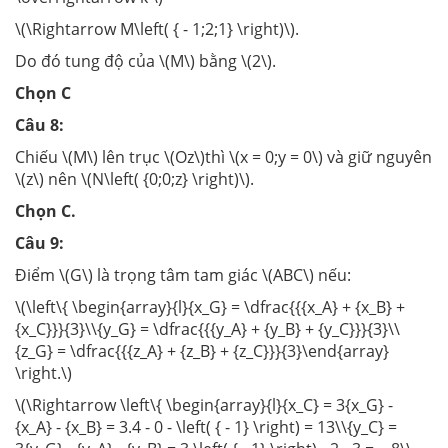
\(\Rightarrow M\left( { - 1;2;1} \right)\).
Do đó tung độ của \(M\) bằng \(2\).
Chọn C
Câu 8:
Chiếu \(M\) lên trục \(Oz\)thì \(x = 0;y = 0\) và giữ nguyên
\(z\) nên \(N\left( {0;0;z} \right)\).
Chọn C.
Câu 9:
Điểm \(G\) là trọng tâm tam giác \(ABC\) nếu:
\(\left\{ \begin{array}{l}{x_G} = \dfrac{{{x_A} + {x_B} +
{x_C}}}{3}\\{y_G} = \dfrac{{{y_A} + {y_B} + {y_C}}}{3}\\
{z_G} = \dfrac{{{z_A} + {z_B} + {z_C}}}{3}\end{array}
\right.\)
\(\Rightarrow \left\{ \begin{array}{l}{x_C} = 3{x_G} -
{x_A} - {x_B} = 3.4 - 0 - \left( { - 1} \right) = 13\\{y_C} =