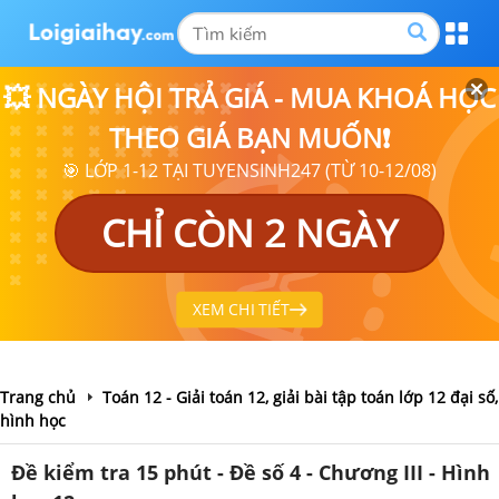
💥 NGÀY HỘI TRẢ GIÁ - MUA KHOÁ HỌC
THEO GIÁ BẠN MUỐN❗
🎯 LỚP 1-12 TẠI TUYENSINH247 (TỪ 10-12/08)
CHỈ CÒN 2 NGÀY
XEM CHI TIẾT
Trang chủ
Toán 12 - Giải toán 12, giải bài tập toán lớp 12 đại số,
hình học
Đề kiểm tra 15 phút - Đề số 4 - Chương III - Hình