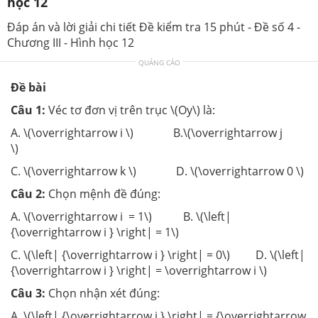
học 12
Đáp án và lời giải chi tiết Đề kiểm tra 15 phút - Đề số 4 -
Chương III - Hình học 12
QUẢNG CÁO
Đề bài
Câu 1:
Véc tơ đơn vị trên trục \(Oy\) là:
A. \(\overrightarrow i \) B.\(\overrightarrow j
\)
C. \(\overrightarrow k \) D. \(\overrightarrow 0 \)
Câu 2:
Chọn mệnh đề đúng:
A. \(\overrightarrow i = 1\) B. \(\left|
{\overrightarrow i } \right| = 1\)
C. \(\left| {\overrightarrow i } \right| = 0\) D. \(\left|
{\overrightarrow i } \right| = \overrightarrow i \)
Câu 3:
Chọn nhận xét đúng:
A. \(\left| {\overrightarrow i } \right| = {\overrightarrow