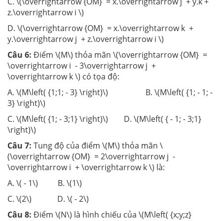
C. \(\overrightarrow {OM} = x.\overrightarrow j + y.k +
z.\overrightarrow i \)
D. \(\overrightarrow {OM} = x.\overrightarrow k +
y.\overrightarrow j + z.\overrightarrow i \)
Câu 6:
Điểm \(M\) thỏa mãn \(\overrightarrow {OM} =
\overrightarrow i - 3\overrightarrow j +
\overrightarrow k \) có tọa độ:
A. \(M\left( {1;1; - 3} \right)\) B. \(M\left( {1; - 1; -
3} \right)\)
C. \(M\left( {1; - 3;1} \right)\) D. \(M\left( { - 1; - 3;1}
\right)\)
Câu 7:
Tung độ của điểm \(M\) thỏa mãn \
(\overrightarrow {OM} = 2\overrightarrow j -
\overrightarrow i + \overrightarrow k \) là:
A. \( - 1\) B. \(1\)
C. \(2\) D. \( - 2\)
Câu 8:
Điểm \(N\) là hình chiếu của \(M\left( {x;y;z}