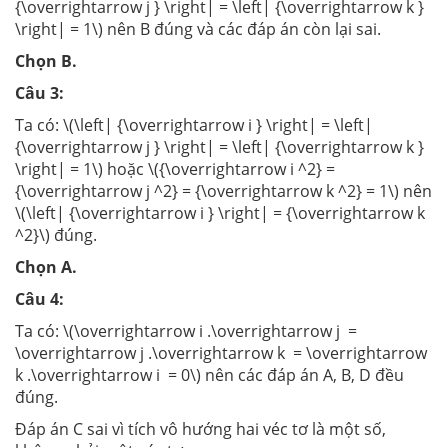
{\overrightarrow j } \right| = \left| {\overrightarrow k }
\right| = 1\) nên B đúng và các đáp án còn lại sai.
Chọn B.
Câu 3:
Ta có: \(\left| {\overrightarrow i } \right| = \left|
{\overrightarrow j } \right| = \left| {\overrightarrow k }
\right| = 1\) hoặc \({\overrightarrow i ^2} =
{\overrightarrow j ^2} = {\overrightarrow k ^2} = 1\) nên
\(\left| {\overrightarrow i } \right| = {\overrightarrow k
^2}\) đúng.
Chọn A.
Câu 4:
Ta có: \(\overrightarrow i .\overrightarrow j =
\overrightarrow j .\overrightarrow k = \overrightarrow
k .\overrightarrow i = 0\) nên các đáp án A, B, D đều
đúng.
Đáp án C sai vì tích vô hướng hai véc tơ là một số,