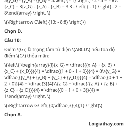
3{y_G} - {y_A} - {y_B} = 3.\left( { - 1} \right) - 2 - 3 = - 8\\
{z_C} = 3{z_G} - {z_A} - {z_B} = 3.3 - \left( { - 1} \right) - 2 =
8\end{array} \right. \)
\(\Rightarrow C\left( {13; - 8;8} \right)\)
Chọn D.
Câu 10:
Điểm \(G\) là trọng tâm tứ diện \(ABCD\) nếu tọa độ
điểm \(G\) thỏa mãn:
\(\left\{ \begin{array}{l}{x_G} = \dfrac{{{x_A} + {x_B} +
{x_C} + {x_D}}}{4} = \dfrac{{1 + 0 - 1 + 0}}{4} = 0\\{y_G} =
\dfrac{{{y_A} + {y_B} + {y_C} + {y_D}}}{4} = \dfrac{{0 + 1 +
2 + 0}}{4} = \dfrac{3}{4}\\{z_G} = \dfrac{{{z_A} + {z_B} +
{z_C} + {z_D}}}{4} = \dfrac{{0 + 1 + 0 + 3}}{4} =
1\end{array} \right. \)
\(\Rightarrow G\left( {0;\dfrac{3}{4};1} \right)\)
Chọn A.
Loigiaihay.com