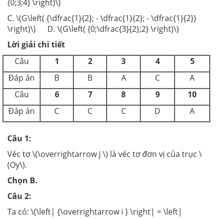
{0;3;4} \right)\)
C. \(G\left( {\dfrac{1}{2}; - \dfrac{1}{2}; - \dfrac{1}{2}}
\right)\) D. \(G\left( {0;\dfrac{3}{2};2} \right)\)
Lời giải chi tiết
Câu
1
2
3
4
5
Đáp án
B
B
A
C
A
Câu
6
7
8
9
10
Đáp án
C
C
C
D
A
Câu 1:
Véc tơ \(\overrightarrow j \) là véc tơ đơn vị của trục \
(Oy\).
Chọn B.
Câu 2:
Ta có: \(\left| {\overrightarrow i } \right| = \left|