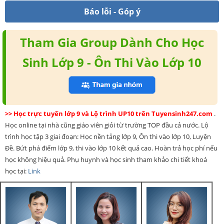
Báo lỗi - Góp ý
Tham Gia Group Dành Cho Học
Sinh Lớp 9 - Ôn Thi Vào Lớp 10
>> Học trực tuyến lớp 9 và Lộ trình UP10 trên Tuyensinh247.com
.
Học online tại nhà cũng giáo viên giỏi từ trường TOP đầu cả nước. Lộ
trình học tập 3 giai đoạn: Học nền tảng lớp 9, Ôn thi vào lớp 10, Luyện
Đề. Bứt phá điểm lớp 9, thi vào lớp 10 kết quả cao. Hoàn trả học phí nếu
học không hiệu quả. Phụ huynh và học sinh tham khảo chi tiết khoá
học tại:
Link