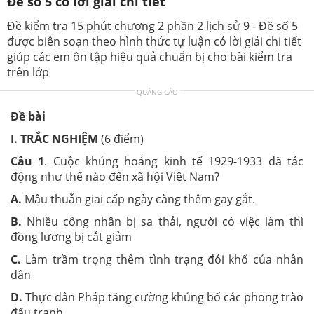
Đề số 5 có lời giải chi tiết
Đề kiểm tra 15 phút chương 2 phần 2 lịch sử 9 - Đề số 5
được biên soạn theo hình thức tự luận có lời giải chi tiết
giúp các em ôn tập hiệu quả chuẩn bị cho bài kiểm tra
trên lớp
QUẢNG CÁO
Đề bài
I. TRẮC NGHIỆM
(6 điểm)
Câu 1
. Cuộc khủng hoảng kinh tế 1929-1933 đã tác
động như thế nào đến xã hội Việt Nam?
A.
Mâu thuẫn giai cấp ngày càng thêm gay gắt.
B.
Nhiều công nhân bị sa thải, người có việc làm thì
đồng lương bị cắt giảm
C.
Làm trầm trọng thêm tình trạng đói khổ của nhân
dân
D.
Thực dân Pháp tăng cường khủng bố các phong trào
đấu tranh