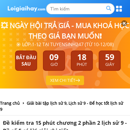
💥 NGÀY HỘI TRẢ GIÁ - MUA KHOÁ HỌC
THEO GIÁ BẠN MUỐN❗
🎯 LỚP 1-12 TẠI TUYENSINH247 (TỪ 10-12/08)
09
18
59
BẮT ĐẦU
SAU
GIỜ
PHÚT
GIÂY
XEM CHI TIẾT
Trang chủ
Giải bài tập lịch sử 9, Lịch sử 9 - Để học tốt lịch sử
9
Đề kiểm tra 15 phút chương 2 phần 2 lịch sử 9 -