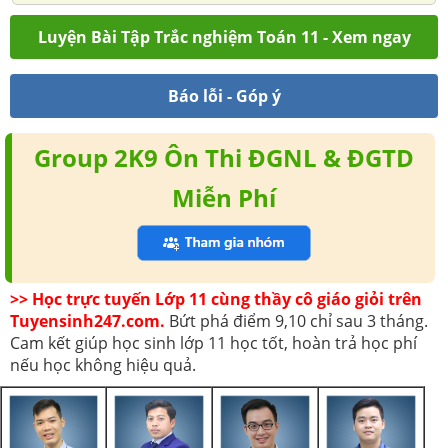
Luyện Bài Tập Trắc nghiệm Toán 11 - Xem ngay
Báo lỗi - Góp ý
Group 2K9 Ôn Thi ĐGNL & ĐGTD
Miễn Phí
>> Học trực tuyến Lớp 11 cùng thầy cô giáo giỏi trên
Tuyensinh247.com.
Bứt phá điểm 9,10 chỉ sau 3 tháng.
Cam kết giúp học sinh lớp 11 học tốt, hoàn trả học phí
nếu học không hiệu quả.