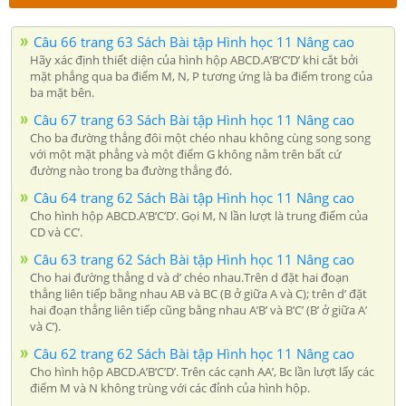
Câu 66 trang 63 Sách Bài tập Hình học 11 Nâng cao
Hãy xác định thiết diện của hình hộp ABCD.A’B’C’D’ khi cắt bởi
mặt phẳng qua ba điểm M, N, P tương ứng là ba điểm trong của
ba mặt bên.
Câu 67 trang 63 Sách Bài tập Hình học 11 Nâng cao
Cho ba đường thẳng đôi một chéo nhau không cùng song song
với một mặt phẳng và một điểm G không nằm trên bất cứ
đường nào trong ba đường thẳng đó.
Câu 64 trang 62 Sách Bài tập Hình học 11 Nâng cao
Cho hình hộp ABCD.A’B’C’D’. Gọi M, N lần lượt là trung điểm của
CD và CC’.
Câu 63 trang 62 Sách Bài tập Hình học 11 Nâng cao
Cho hai đường thẳng d và d’ chéo nhau.Trên d đặt hai đoạn
thẳng liên tiếp bằng nhau AB và BC (B ở giữa A và C); trên d’ đặt
hai đoạn thẳng liên tiếp cũng bằng nhau A’B’ và B’C’ (B’ ở giữa A’
và C’).
Câu 62 trang 62 Sách Bài tập Hình học 11 Nâng cao
Cho hình hộp ABCD.A’B’C’D’. Trên các cạnh AA’, Bc lần lượt lấy các
điểm M và N không trùng với các đỉnh của hình hộp.