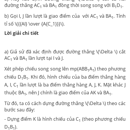
đường thẳng AC
và BA
đồng thời song song với B
D
.
1
1
1
1
b) Gọi I, J lần lượt là giao điểm của với AC
và BA
. Tính
1
1
tỉ số \({{AI} \over {A{C_1}}}\).
Lời giải chi tiết
a) Giả sử đã xác định được đường thẳng \(\Delta \) cắt
AC
và BA
lần lượt tại I và J.
1
1
Xét phép chiếu song song lên mp(ABB
A
) theo phương
1
1
chiếu D
B
. Khi đó, hình chiếu của ba điểm thẳng hàng
1
1
A, I, C
lần lượt là ba điểm thẳng hàng A, J, K. Mặt khác J
1
thuộc BA
, nên J chính là giao điểm của AK và BA
.
1
1
Từ đó, ta có cách dựng đường thẳng \(\Delta \) theo các
bước sau đây:
- Dựng điểm K là hình chiếu của C
(theo phương chiếu
1
D
B
).
1
1