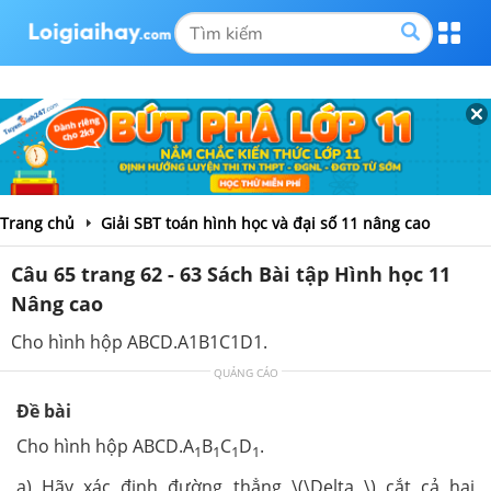
Trang chủ
Giải SBT toán hình học và đại số 11 nâng cao
Câu 65 trang 62 - 63 Sách Bài tập Hình học 11
Nâng cao
Cho hình hộp ABCD.A1B1C1D1.
QUẢNG CÁO
Đề bài
Cho hình hộp ABCD.A
B
C
D
.
1
1
1
1
a) Hãy xác định đường thẳng \(\Delta \) cắt cả hai