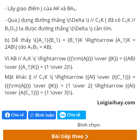
- Lấy giao điểm J của AK và BA
.
1
- Qua J dựng đường thẳng \(\Delta \) // C
K ( đã có C
K //
1
1
B
D
) ta được đường thẳng \(\Delta \) cần tìm.
1
1
b) Dễ thấy \({A_1}{B_1} = {B_1}K \Rightarrow {A_1}K =
2AB\) (do A
B
= AB).
1
1
Vì AB // A
K \( \Rightarrow {{{\rm{AJ}}} \over {JK}} = {{AB}
1
\over {{A_1}K}} = {1 \over 2}\).
Mặt khác IJ // C
K \( \Rightarrow {{AI} \over {I{C_1}}} =
1
{{{\rm{AJ}}} \over {JK}} = {1 \over 2} \Rightarrow {{AI}
\over {A{C_1}}} = {1 \over 3}\).
Loigiaihay.com
Chia sẻ
Chia sẻ
Bình luận
Bình chọn:
Bài tiếp theo