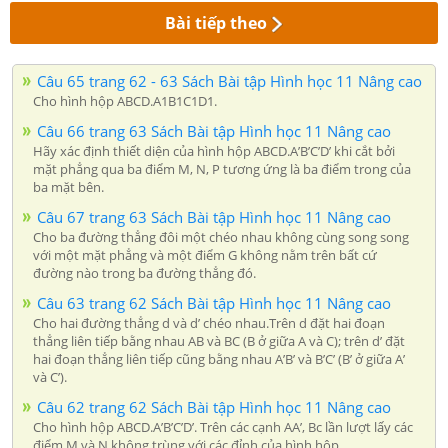
Bài tiếp theo
Câu 65 trang 62 - 63 Sách Bài tập Hình học 11 Nâng cao
Cho hình hộp ABCD.A1B1C1D1.
Câu 66 trang 63 Sách Bài tập Hình học 11 Nâng cao
Hãy xác định thiết diện của hình hộp ABCD.A’B’C’D’ khi cắt bởi
mặt phẳng qua ba điểm M, N, P tương ứng là ba điểm trong của
ba mặt bên.
Câu 67 trang 63 Sách Bài tập Hình học 11 Nâng cao
Cho ba đường thẳng đôi một chéo nhau không cùng song song
với một mặt phẳng và một điểm G không nằm trên bất cứ
đường nào trong ba đường thẳng đó.
Câu 63 trang 62 Sách Bài tập Hình học 11 Nâng cao
Cho hai đường thẳng d và d’ chéo nhau.Trên d đặt hai đoạn
thẳng liên tiếp bằng nhau AB và BC (B ở giữa A và C); trên d’ đặt
hai đoạn thẳng liên tiếp cũng bằng nhau A’B’ và B’C’ (B’ ở giữa A’
và C’).
Câu 62 trang 62 Sách Bài tập Hình học 11 Nâng cao
Cho hình hộp ABCD.A’B’C’D’. Trên các cạnh AA’, Bc lần lượt lấy các
điểm M và N không trùng với các đỉnh của hình hộp.