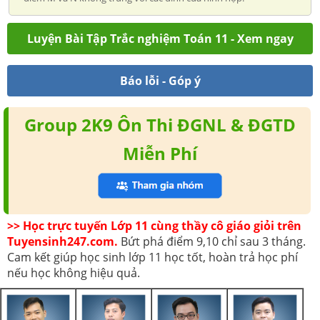
Luyện Bài Tập Trắc nghiệm Toán 11 - Xem ngay
Báo lỗi - Góp ý
Group 2K9 Ôn Thi ĐGNL & ĐGTD
Miễn Phí
>> Học trực tuyến Lớp 11 cùng thầy cô giáo giỏi trên
Tuyensinh247.com.
Bứt phá điểm 9,10 chỉ sau 3 tháng.
Cam kết giúp học sinh lớp 11 học tốt, hoàn trả học phí
nếu học không hiệu quả.