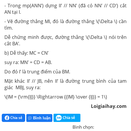
- Trong mp(ANN’) dựng II’ // NN’ (đã có NN’ // CD’) cắt
AN tại I.
- Vẽ đường thẳng MI, đó là đường thẳng \(\Delta \) cần
tìm.
Dễ chứng minh được, đường thẳng \(\Delta \) nói trên
cắt BA’.
b) Dễ thấy: MC = CN’
suy ra: MN’ = CD = AB.
Do đó I’ là trung điểm của BM.
Mặt khác II’ // JB, nên II’ là đường trung bình của tam
giác MBJ, suy ra:
\(IM = {\rm{IJ}} \Rightarrow {{IM} \over {IJ}} = 1\)
Loigiaihay.com
Chia sẻ
Chia sẻ
Bình luận
Bình chọn: