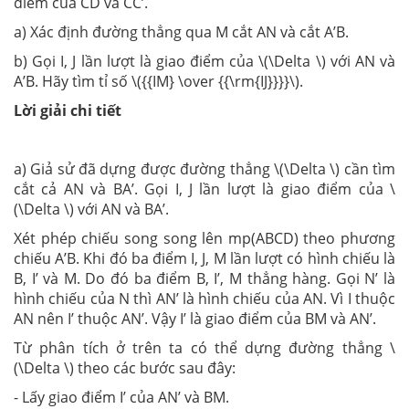
điểm của CD và CC’.
a) Xác định đường thẳng qua M cắt AN và cắt A’B.
b) Gọi I, J lần lượt là giao điểm của \(\Delta \) với AN và
A’B. Hãy tìm tỉ số \({{IM} \over {{\rm{IJ}}}}\).
Lời giải chi tiết
a) Giả sử đã dựng được đường thẳng \(\Delta \) cần tìm
cắt cả AN và BA’. Gọi I, J lần lượt là giao điểm của \
(\Delta \) với AN và BA’.
Xét phép chiếu song song lên mp(ABCD) theo phương
chiếu A’B. Khi đó ba điểm I, J, M lần lượt có hình chiếu là
B, I’ và M. Do đó ba điểm B, I’, M thẳng hàng. Gọi N’ là
hình chiếu của N thì AN’ là hình chiếu của AN. Vì I thuộc
AN nên I’ thuộc AN’. Vậy I’ là giao điểm của BM và AN’.
Từ phân tích ở trên ta có thể dựng đường thẳng \
(\Delta \) theo các bước sau đây:
- Lấy giao điểm I’ của AN’ và BM.