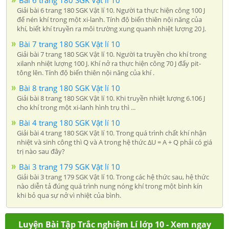
Giải bài 6 trang 180 SGK Vật lí 10. Người ta thực hiện công 100 J
để nén khí trong một xi-lanh. Tính độ biến thiên nội năng của
khí, biết khí truyền ra môi trường xung quanh nhiệt lượng 20 J.
Bài 7 trang 180 SGK Vật lí 10
Giải bài 7 trang 180 SGK Vật lí 10. Người ta truyền cho khí trong
xilanh nhiệt lượng 100 J. Khí nở ra thực hiện công 70 J đẩy pit-
tông lên. Tính độ biến thiên nội năng của khí .
Bài 8 trang 180 SGK Vật lí 10
Giải bài 8 trang 180 SGK Vật lí 10. Khi truyền nhiệt lượng 6.106 J
cho khí trong một xi-lanh hình trụ thì ...
Bài 4 trang 180 SGK Vật lí 10
Giải bài 4 trang 180 SGK Vật lí 10. Trong quá trình chất khí nhận
nhiệt và sinh công thì Q và A trong hệ thức ∆U = A + Q phải có giá
trị nào sau đây?
Bài 3 trang 179 SGK Vật lí 10
Giải bài 3 trang 179 SGK Vật lí 10. Trong các hệ thức sau, hệ thức
nào diễn tả đúng quá trình nung nóng khí trong một bình kín
khi bỏ qua sự nở vì nhiệt của bình.
Luyện Bài Tập Trắc nghiệm Lí lớp 10 - Xem ngay