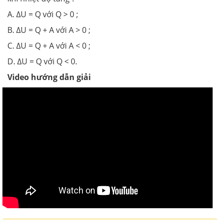
A. ∆U = Q với Q > 0 ;
B. ∆U = Q + A với A > 0 ;
C. ∆U = Q + A với A < 0 ;
D. ∆U = Q với Q < 0.
Video hướng dẫn giải