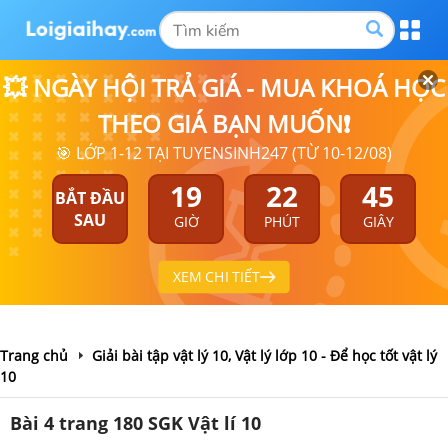
💥 NGÀY HỘI TRẢ GIÁ - MUA KHOÁ HỌC
THEO GIÁ BẠN MUỐN❗
🎯 LỚP 1-12 TẠI TUYENSINH247 (TỪ 10-12/08)
19
22
44
BẮT ĐẦU
SAU
GIỜ
PHÚT
GIÂY
XEM CHI TIẾT
Trang chủ
Giải bài tập vật lý 10, Vật lý lớp 10 - Để học tốt vật lý
10
Bài 4 trang 180 SGK Vật lí 10