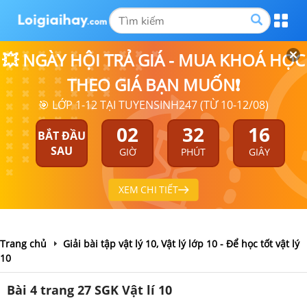
💥 NGÀY HỘI TRẢ GIÁ - MUA KHOÁ HỌC
THEO GIÁ BẠN MUỐN❗
🎯 LỚP 1-12 TẠI TUYENSINH247 (TỪ 10-12/08)
02
32
15
BẮT ĐẦU
SAU
GIỜ
PHÚT
GIÂY
XEM CHI TIẾT
Trang chủ
Giải bài tập vật lý 10, Vật lý lớp 10 - Để học tốt vật lý
10
Bài 4 trang 27 SGK Vật lí 10