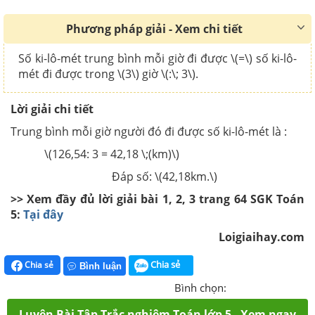
Phương pháp giải - Xem chi tiết
Số ki-lô-mét trung bình mỗi giờ đi được \(=\) số ki-lô-
mét đi được trong \(3\) giờ \(:\; 3\).
Lời giải chi tiết
Trung bình mỗi giờ người đó đi được số ki-lô-mét là :
\(126,54: 3 = 42,18 \;(km)\)
Đáp số: \(42,18km.\)
>> Xem đầy đủ lời giải bài 1, 2, 3 trang 64 SGK Toán
5:
Tại đây
Loigiaihay.com
Chia sẻ
Chia sẻ
Bình luận
Bình chọn:
Luyện Bài Tập Trắc nghiệm Toán lớp 5 - Xem ngay