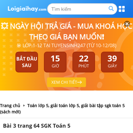
💥 NGÀY HỘI TRẢ GIÁ - MUA KHOÁ HỌC
THEO GIÁ BẠN MUỐN❗
🎯 LỚP 1-12 TẠI TUYENSINH247 (TỪ 10-12/08)
15
22
39
BẮT ĐẦU
SAU
GIỜ
PHÚT
GIÂY
XEM CHI TIẾT
Trang chủ
Toán lớp 5, giải toán lớp 5, giải bài tập sgk toán 5
(sách mới)
Bài 3 trang 64 SGK Toán 5