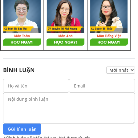
BÌNH LUẬN
Gửi bình luận
*Bình luận sẽ hiển thị sau khi được duyệt