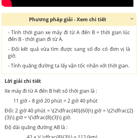
Phương pháp giải - Xem chi tiết
- Tính thời gian xe máy đi từ A đến B = thời gian lúc
đến B - thời gian đi từ A.
- Đổi kết quả vừa tìm được sang số đo có đơn vị là
giờ.
- Tính quãng đường ta lấy vận tốc nhân với thời gian.
Lời giải chi tiết
Xe máy đi từ A đến B hết số thời gian là :
11 giờ – 8 giờ 20 phút = 2 giờ 40 phút
Đổi: 2 giờ 40 phút =
\(2\dfrac{40}{60}\) giờ =
\(2\dfrac{2}
{3}\) giờ
= \(\dfrac{8}{3}\) giờ.
Độ dài quãng đường AB là :
42 × \( \dfrac{8}{3}\) = 112 (km)