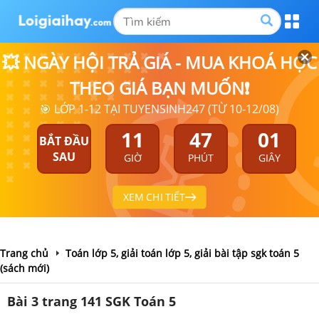
💥 NGÀY HỘI TRẢ GIÁ - MUA KHOÁ HỌC
THEO GIÁ BẠN MUỐN❗
🎯 LỚP 1-12 TẠI TUYENSINH247 (TỪ 10-12/08)
11
47
01
BẮT ĐẦU
SAU
GIỜ
PHÚT
GIÂY
XEM CHI TIẾT
Trang chủ
Toán lớp 5, giải toán lớp 5, giải bài tập sgk toán 5
(sách mới)
Bài 3 trang 141 SGK Toán 5