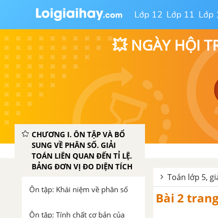
Lớp 12
Lớp 11
Lớp 
💥 NGÀY HỘI T
CHƯƠNG I. ÔN TẬP VÀ BỔ
SUNG VỀ PHÂN SỐ. GIẢI
TOÁN LIÊN QUAN ĐẾN TỈ LỆ.
BẢNG ĐƠN VỊ ĐO DIỆN TÍCH
Toán lớp 5, gi
Ôn tập: Khái niệm về phân số
Bài 2 tran
Ôn tập: Tính chất cơ bản của