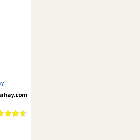
ây
iaihay.com