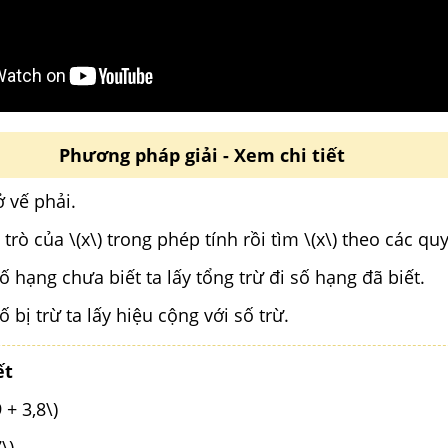
Phương pháp giải - Xem chi tiết
 ở vế phải.
i trò của
\(x\)
trong phép tính rồi tìm
\(x\)
theo các quy
 hạng chưa biết ta lấy tổng trừ đi số hạng đã biết.
 bị trừ ta lấy hiệu cộng với số trừ.
ết
2 = 1,9 + 3,8\)
5,7\)