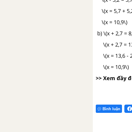
Ôn tập và bổ sung về giải toán
\(x = 5,7 + 
(tiếp theo)
\(x = 10,9
Luyện tập trang 21
b) \(x + 2,7 = 8
Luyện tập chung trang 22
\(x + 2,7 = 13
\(x = 13,6 - 2
Ôn tập: Bảng đơn vị đo độ dài
\(x = 10,9\)
Ôn tập: Bảng đơn vị đo khối
>> Xem đầy đủ 
lượng
Luyện tập trang 24, 25
Bình luận
Đề-ca-mét vuông, Héc-tô-mét
vuông
Luyện tập trang 28, 29