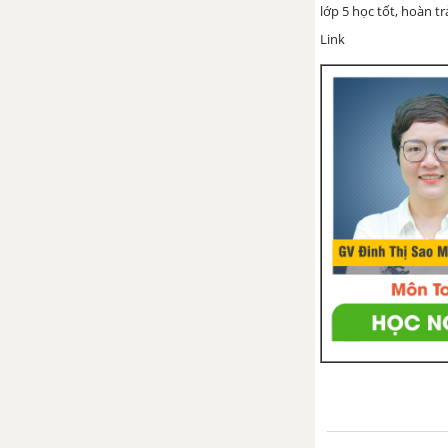
lớp 5 học tốt, hoàn t
Khái niệm số thập phân
Link
Khái niệm số thập phân (tiếp
theo)
Hàng của số thập phân. Đọc,
viết số thập phân
Luyện tập trang 38, 39
Số thập phân bằng nhau
So sánh hai số thập phân
Luyện tập trang 43
Luyện tập chung trang 43