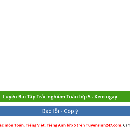
Luyện Bài Tập Trắc nghiệm Toán lớp 5 - Xem ngay
Báo lỗi - Góp ý
các môn Toán, Tiếng Việt, Tiếng Anh lớp 5 trên Tuyensinh247.com
. Ca