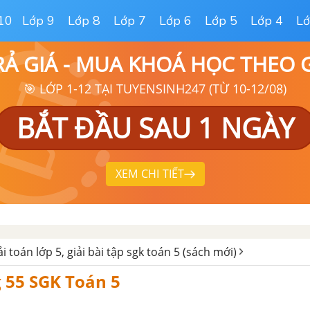
10
Lớp 9
Lớp 8
Lớp 7
Lớp 6
Lớp 5
Lớp 4
Lớ
RẢ GIÁ - MUA KHOÁ HỌC THEO
🎯 LỚP 1-12 TẠI TUYENSINH247 (TỪ 10-12/08)
BẮT ĐẦU SAU 1 NGÀY
XEM CHI TIẾT
ải toán lớp 5, giải bài tập sgk toán 5 (sách mới)
g 55 SGK Toán 5