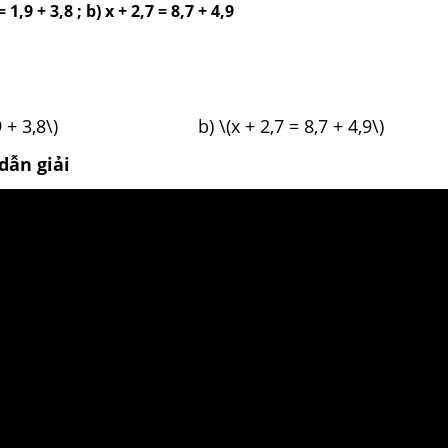
= 1,9 + 3,8 ; b) x + 2,7 = 8,7 + 4,9
 = 1,9 + 3,8\) b) \(x + 2,7 = 8,7 + 4,9\)
dẫn giải