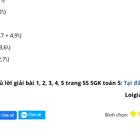
5,2\)
\)
,7 + 4,9\)
,6\)
,7\)
lời giải bài 1, 2, 3, 4, 5 trang 55 SGK toán 5:
Tại đ
Loig
Bình chọn:
Chia sẻ
Chia sẻ