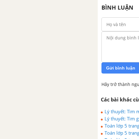
BÌNH LUẬN
Viết các số đo độ dài dưới dạng
số thập phân
Luyện tập trang 45
Viết các số đo khối lượng dưới
dạng số thập phân
Gửi bình luận
Viết các số đo diện tích dưới
dạng số thập phân
Hãy trở thành ngư
Luyện tập chung trang 47
Các bài khác c
Lý thuyết: Tìm m
Luyện tập chung trang 48
Lý thuyết: Tìm g
Toán lớp 5 trang
Luyện tập chung trang 48, 49
Toán lớp 5 trang