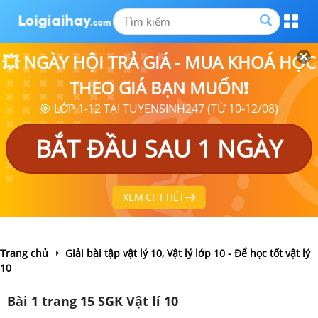
💥 NGÀY HỘI TRẢ GIÁ - MUA KHOÁ HỌC
THEO GIÁ BẠN MUỐN❗
🎯 LỚP 1-12 TẠI TUYENSINH247 (TỪ 10-12/08)
BẮT ĐẦU SAU 1 NGÀY
XEM CHI TIẾT
Trang chủ
Giải bài tập vật lý 10, Vật lý lớp 10 - Để học tốt vật lý
10
Bài 1 trang 15 SGK Vật lí 10