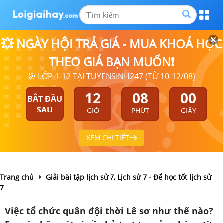
💥 NGÀY HỘI TRẢ GIÁ - MUA KHOÁ HỌC
THEO GIÁ BẠN MUỐN❗
🎯 LỚP 1-12 TẠI TUYENSINH247 (TỪ 10-12/08)
12
07
59
BẮT ĐẦU
SAU
GIỜ
PHÚT
GIÂY
XEM CHI TIẾT
Trang chủ
Giải bài tập lịch sử 7, Lịch sử 7 - Để học tốt lịch sử
7
Việc tổ chức quân đội thời Lê sơ như thế nào?