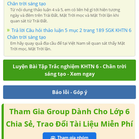
Chân trời sáng tạo
Từ nội dung thảo luận 4 và 5, em có liên hệ gì tới hiện tượng
ngày và đêm trên Trái Đất, Mặt Trời mọc và Mặt Trời lặn khi
quan sát từ Trái Đất.
Trả lời Câu hỏi thảo luận 5 mục 2 trang 189 SGK KHTN 6
Chân trời sáng tạo
Em hãy quay quả địa cầu để tại Việt Nam sẽ quan sát thấy Mặt
Trời mọc, Mặt Trời lặn.
Luyện Bài Tập Trắc nghiệm KHTN 6 - Chân trời
sáng tạo - Xem ngay
Báo lỗi - Góp ý
Tham Gia Group Dành Cho Lớp 6
Chia Sẻ, Trao Đổi Tài Liệu Miễn Phí