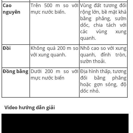
Cao
Trên 500 m so với
Vùng đất tương đối
nguyên
mực nước biển.
rộng lớn, bề mặt khá
bằng phẳng, sườn
dốc, chia tách với
các vùng xung
quanh.
Đồi
Không quá 200 m so
Nhô cao so với xung
với xung quanh.
quanh, đỉnh tròn,
sườn thoải.
Đồng bằng
Dưới 200 m so với
Địa hình thấp, tương
mực nước biển
đối bằng phẳng
hoặc gợn sóng, độ
dốc nhỏ.
Video hướng dẫn giải