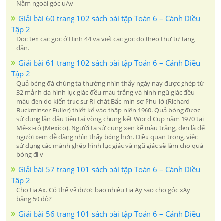
Nằm ngoài góc uAv.
Giải bài 60 trang 102 sách bài tập Toán 6 – Cánh Diều
Tập 2
Đọc tên các góc ở Hình 44 và viết các góc đó theo thứ tự tăng
dần.
Giải bài 61 trang 102 sách bài tập Toán 6 – Cánh Diều
Tập 2
Quả bóng đá chúng ta thường nhìn thấy ngày nay được ghép từ
32 mảnh da hình lục giác đều màu trắng và hình ngũ giác đều
màu đen do kiến trúc sư Ri-chát Bấc-min-sơ Phu-lờ (Richard
Buckminser Fuller) thiết kế vào thập niên 1960. Quả bóng được
sử dụng lần đầu tiên tại vòng chung kết World Cup năm 1970 tại
Mê-xi-cô (Mexico). Người ta sử dụng xen kẽ màu trắng, đen là để
người xem dễ dàng nhìn thấy bóng hơn. Điều quan trọng, việc
sử dụng các mảnh ghép hình lục giác và ngũ giác sẽ làm cho quả
bóng đi v
Giải bài 57 trang 101 sách bài tập Toán 6 – Cánh Diều
Tập 2
Cho tia Ax. Có thể vẽ được bao nhiêu tia Ay sao cho góc xAy
bằng 50 độ?
Giải bài 56 trang 101 sách bài tập Toán 6 – Cánh Diều