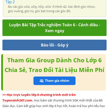
Tập 2
Đo các góc xOz, xOy, tOy, xOx' ở Hình 42. Xác định góc nhọn,
góc vuông, góc tù, góc bẹt trong các góc đó.
Luyện Bài Tập Trắc nghiệm Toán 6 - Cánh diều -
Xem ngay
Báo lỗi - Góp ý
Tham Gia Group Dành Cho Lớp 6
Chia Sẻ, Trao Đổi Tài Liệu Miễn Phí
>> Học trực tuyến lớp 6 chương trình mới trên
Tuyensinh247.com.
Học bám sát chương trình SGK mới nhất của Bộ
Giáo dục. Cam kết giúp học sinh lớp 6 học tốt, hoàn trả học phí nếu học