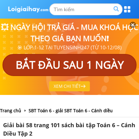
💥 NGÀY HỘI TRẢ GIÁ - MUA KHOÁ HỌC
THEO GIÁ BẠN MUỐN❗
🎯 LỚP 1-12 TẠI TUYENSINH247 (TỪ 10-12/08)
BẮT ĐẦU SAU 1 NGÀY
XEM CHI TIẾT
Trang chủ
SBT Toán 6 - giải SBT Toán 6 - Cánh diều
Giải bài 58 trang 101 sách bài tập Toán 6 – Cánh
Diều Tập 2